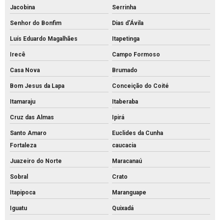
Jacobina
Serrinha
Senhor do Bonfim
Dias d'Ávila
Luís Eduardo Magalhães
Itapetinga
Irecê
Campo Formoso
Casa Nova
Brumado
Bom Jesus da Lapa
Conceição do Coité
Itamaraju
Itaberaba
Cruz das Almas
Ipirá
Santo Amaro
Euclides da Cunha
Fortaleza
caucacia
Juazeiro do Norte
Maracanaú
Sobral
Crato
Itapipoca
Maranguape
Iguatu
Quixadá