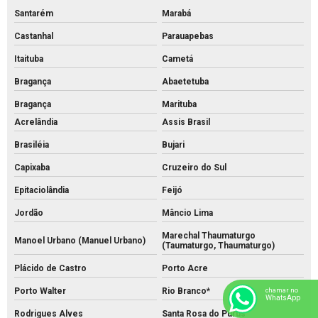
Santarém
Marabá
Castanhal
Parauapebas
Itaituba
Cametá
Bragança
Abaetetuba
Bragança
Marituba
Acrelândia
Assis Brasil
Brasiléia
Bujari
Capixaba
Cruzeiro do Sul
Epitaciolândia
Feijó
Jordão
Mâncio Lima
Marechal Thaumaturgo
Manoel Urbano (Manuel Urbano)
(Taumaturgo, Thaumaturgo)
Plácido de Castro
Porto Acre
Porto Walter
Rio Branco*
chamar no
WhatsApp
Rodrigues Alves
Santa Rosa do Purus