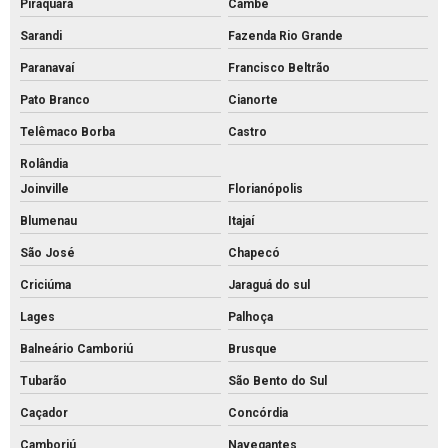
Piraquara
Cambé
Preço bloco de concreto para muro
Sarandi
Fazenda Rio Grande
Preço bloco de concreto
Paranavaí
Francisco Beltrão
Preço de bloco intertravado de concreto
Pato Branco
Cianorte
Preço do piso intertravado
Telêmaco Borba
Castro
Preço de piso intertravado de concreto
Rolândia
Joinville
Florianópolis
Pvs artefatos de concreto
Blumenau
Itajaí
Pvs concreto preço
São José
Chapecó
Pvs concreto rs
Criciúma
Jaraguá do sul
Pvs concreto valor
Lages
Palhoça
Pvs concreto
Balneário Camboriú
Brusque
Tijolo de concreto para calçada
Tubarão
São Bento do Sul
Tijolo de concreto maciço
Caçador
Concórdia
Tijolo de concreto para muro
Camboriú
Navegantes