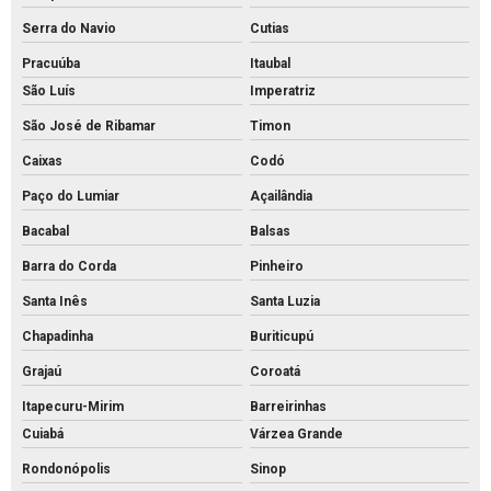
Serra do Navio
Cutias
Pracuúba
Itaubal
São Luís
Imperatriz
São José de Ribamar
Timon
Caixas
Codó
Paço do Lumiar
Açailândia
Bacabal
Balsas
Barra do Corda
Pinheiro
Santa Inês
Santa Luzia
Chapadinha
Buriticupú
Grajaú
Coroatá
Itapecuru-Mirim
Barreirinhas
Cuiabá
Várzea Grande
Rondonópolis
Sinop