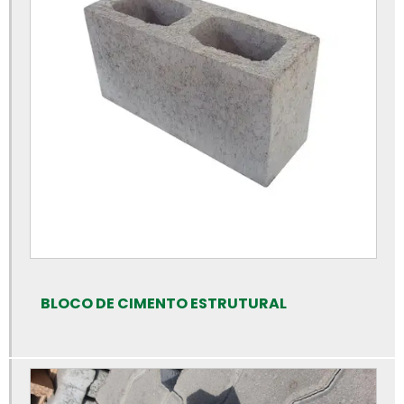
Bloquetes de concreto para piso
Bloquetes de concreto preço
Calha de concreto para piso
Calha de concreto pré moldado
Calha de concreto preço
Calhas de concreto
Canaleta de concreto 14x19x39
Canaleta de concreto de 30 cm
Canaleta de concreto preço
Canaleta de concreto tipo u
BLOCO DE CIMENTO ESTRUTURAL
Canaleta de concreto valor
Cano de cimento preço
Cano de cimento