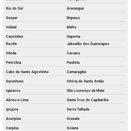
Tijolo de concreto preço
Rio do Sul
Araranguá
Tijolo de concreto vazado
Gaspar
Biguaçu
Tijolo de concreto
Indaial
Mafra
Tubo de concreto 400mm
Canoinhas
Itapema
Recife
Jaboatão dos Guararapes
Tubo de concreto de 40cm preço
Olinda
Caruaru
Tubo de concreto preço
Petrolina
Paulista
Tubo de concreto valor
Cabo de Santo Agostinho
Camaragibe
Venda de bloquete para calçada
Garanhuns
Vitória de Santo Antão
Igarassu
São Lourenço da Mata
Abreu e Lima
Santa Cruz do Capibaribe
Ipojuca
Serra Talhada
Araripina
Gravatá
Carpina
Goiana