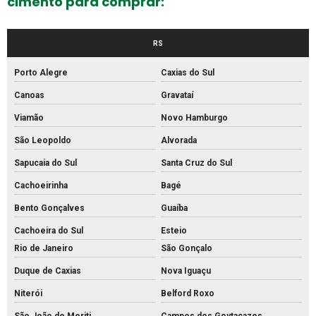
cimento para comprar:
Fábrica de meio fio
RS
Fábrica de mourão de concreto
Fábrica de palanque de concreto
Porto Alegre
Caxias do Sul
Fabrica de piso intertravado
Canoas
Gravataí
Fábrica piso tátil concreto
Viamão
Novo Hamburgo
Fábrica de tijolos de cimento
São Leopoldo
Alvorada
Sapucaia do Sul
Santa Cruz do Sul
Fábrica de tubo de concreto
Cachoeirinha
Bagé
Fabricante de piso intertravado
Bento Gonçalves
Guaíba
Fornecedor de piso intertravado
Cachoeira do Sul
Esteio
Fornecedor de tubos de concreto
Rio de Janeiro
São Gonçalo
Grelha de concreto para canaleta
Duque de Caxias
Nova Iguaçu
Grelha de concreto pré moldado preço
Niterói
Belford Roxo
Grelha de concreto pré moldado