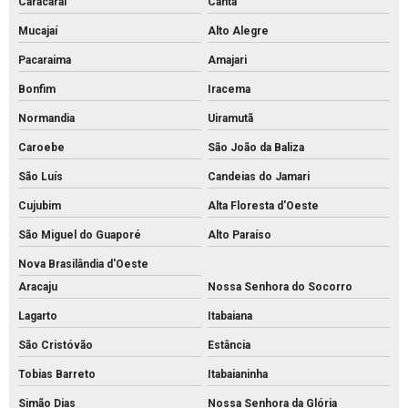
Caracaraí
Cantá
Mucajaí
Alto Alegre
Pacaraima
Amajari
Bonfim
Iracema
Normandia
Uiramutã
Caroebe
São João da Baliza
São Luís
Candeias do Jamari
Cujubim
Alta Floresta d'Oeste
São Miguel do Guaporé
Alto Paraíso
Nova Brasilândia d'Oeste
Aracaju
Nossa Senhora do Socorro
Lagarto
Itabaiana
São Cristóvão
Estância
Tobias Barreto
Itabaianinha
Simão Dias
Nossa Senhora da Glória