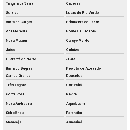
Tangará da Serra
Cáceres
Sorriso
Lucas do Rio Verde
Barra do Garças
Primavera do Leste
Alta Floresta
Pontes e Lacerda
Nova Mutum
Campo Verde
Juína
Colniza
Guarantã do Norte
Juara
Barra do Bugres
Peixoto de Azevedo
Campo Grande
Dourados
Três Lagoas
Corumbá
Ponta Porã
Naviraí
Nova Andradina
Aquidauana
Sidrolândia
Paranaíba
Maracaju
Amambai