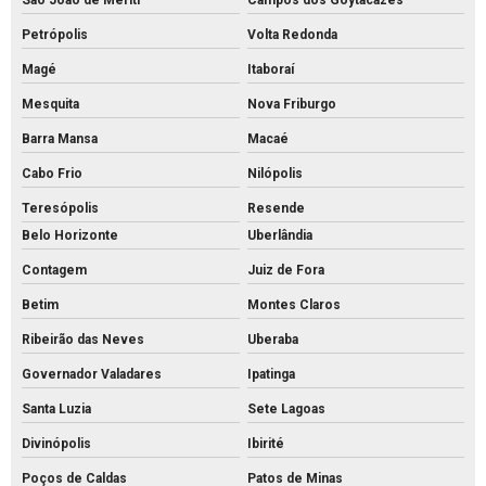
São João de Meriti
Campos dos Goytacazes
Grelha de concreto preço
Petrópolis
Volta Redonda
Grelha de concreto
Magé
Itaboraí
Intertravado de concreto comprar
Mesquita
Nova Friburgo
Intertravado de concreto preço
Barra Mansa
Macaé
Intertravado de concreto
Cabo Frio
Nilópolis
Teresópolis
Resende
Intertravados de concreto pisos
Belo Horizonte
Uberlândia
Meio fio de concreto para calçada
Contagem
Juiz de Fora
Meio fio de concreto comprar
Betim
Montes Claros
Meio fio de concreto pré moldado
Ribeirão das Neves
Uberaba
Meio fio de concreto preço
Governador Valadares
Ipatinga
Meio fio de concreto valor
Santa Luzia
Sete Lagoas
Meio fio de concreto a venda
Divinópolis
Ibirité
Meio fio de concreto
Poços de Caldas
Patos de Minas