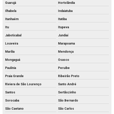
Piso de concreto valor
Guarujá
Hortolândia
Piso de encaixe concreto
Ilhabela
Indaiatuba
Piso intertravado 16 faces 8 cm
Itanhaém
Itatiba
Piso intertravado 16 faces
Itu
Itupeva
Jaboticabal
Jundiaí
Piso intertravado bloquete
Louveira
Marapoama
Piso intertravado de concreto para calçadas
Marília
Mendonça
Piso intertravado de concreto preço m2
Mongaguá
Osasco
Piso intertravado de concreto preço
Paulínia
Peruíbe
Piso intertravado de concreto retangular
Praia Grande
Ribeirão Preto
Piso intertravado de concreto
Riviera de São Lourenço
Santo André
Piso intertravado preço instalado
Santos
Sertãozinho
Piso intertravado preço m2 rs
Sorocaba
São Bernardo
Piso intertravado preço metro quadrado
São Caetano
São Carlos
Piso intertravado preço