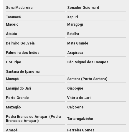
Sena Madureira
Senador Guiomard
Tarauacá
Xapuri
Maceió
Maragogi
Atalaia
Batalha
Delmiro Gouveia
Mata Grande
Palmeira dos Índios
Arapiraca
Coruripe
São Miguel dos Campos
Santana do Ipanema
Macapá
Santana (Porto Santana)
Laranjal do Jari
Oiapoque
Porto Grande
Vitória do Jari
Mazagão
Calçoene
Pedra Branca do Amapari (Pedra
Tartarugalzinho
Branca do Amaparí)
Amapá
Ferreira Gomes