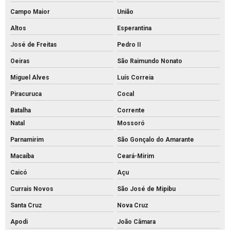
Campo Maior
União
Altos
Esperantina
José de Freitas
Pedro II
Oeiras
São Raimundo Nonato
Miguel Alves
Luís Correia
Piracuruca
Cocal
Batalha
Corrente
Natal
Mossoró
Parnamirim
São Gonçalo do Amarante
Macaíba
Ceará-Mirim
Caicó
Açu
Currais Novos
São José de Mipibu
Santa Cruz
Nova Cruz
Apodi
João Câmara