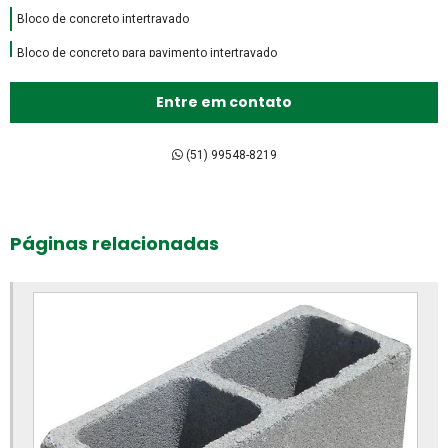
Bloco de concreto intertravado
Bloco de concreto para pavimento intertravado
Bloco de encaixe de concreto
Entre em contato
Bloco intertravado de concreto preço
Bloco intertravado de concreto
(51) 99548-8219
Bloco intertravado preço m2
Bloco intertravado preço
Páginas relacionadas
Bloco intertravado retangular
Bloco intertravado
Blocos para calçada preço
Blocos para calçada
Blocos para calçamento
Blocos de concreto 14x19x39 fábrica