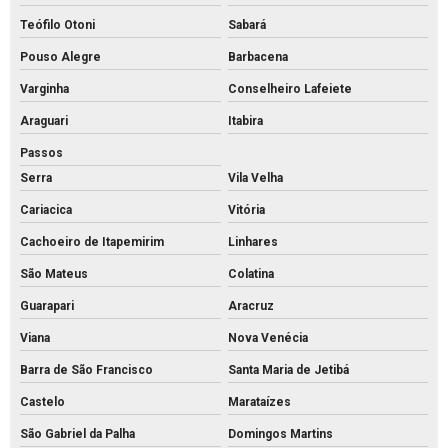
Mourão de concreto para cerca comprar
Teófilo Otoni
Sabará
Mourão de concreto rs
Pouso Alegre
Barbacena
Mourões de concreto 10x10 preço
Varginha
Conselheiro Lafeiete
Mourões de concreto para alambrado
Araguari
Itabira
Mourões de concreto para cerca preço
Passos
Serra
Vila Velha
Mourões de concreto para cerca valores
Cariacica
Vitória
Mourões de concreto para cerca
Cachoeiro de Itapemirim
Linhares
Mourões de concreto curvo
São Mateus
Colatina
Palanque de concreto 10x10
Guarapari
Aracruz
Palanque de concreto para alambrado preço
Viana
Nova Venécia
Palanque de concreto para cerca a venda
Barra de São Francisco
Santa Maria de Jetibá
Palanque concreto para cerca
Castelo
Marataízes
Palanque de concreto preço
São Gabriel da Palha
Domingos Martins