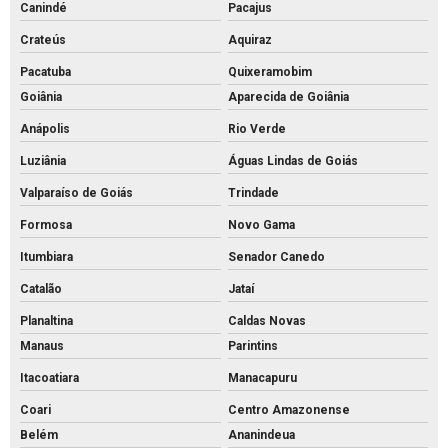
Canindé
Pacajus
Crateús
Aquiraz
Pacatuba
Quixeramobim
Goiânia
Aparecida de Goiânia
Anápolis
Rio Verde
Luziânia
Águas Lindas de Goiás
Valparaíso de Goiás
Trindade
Formosa
Novo Gama
Itumbiara
Senador Canedo
Catalão
Jataí
Planaltina
Caldas Novas
Manaus
Parintins
Itacoatiara
Manacapuru
Coari
Centro Amazonense
Belém
Ananindeua