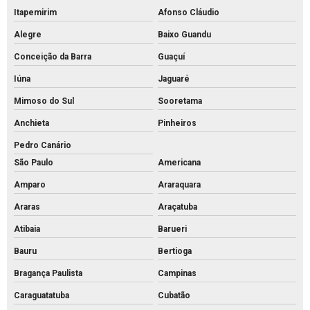
Palanque de concreto valor
Itapemirim
Afonso Cláudio
Palanque de concreto a venda
Alegre
Baixo Guandu
Palanque de concreto
Conceição da Barra
Guaçuí
Pavimentação bloco intertravado
Iúna
Jaguaré
Mimoso do Sul
Sooretama
Pavimentação intertravada preço
Anchieta
Pinheiros
Pavimentação intertravada
Pedro Canário
Pavimentação piso intertravado
São Paulo
Americana
Pavimento intertravado de concreto
Amparo
Araraquara
Piso de concreto para calçada preço
Araras
Araçatuba
Piso de concreto para calçada
Atibaia
Barueri
Piso de concreto intertravado preço
Bauru
Bertioga
Piso de concreto intertravado retangular
Bragança Paulista
Campinas
Piso de concreto intertravado
Caraguatatuba
Cubatão