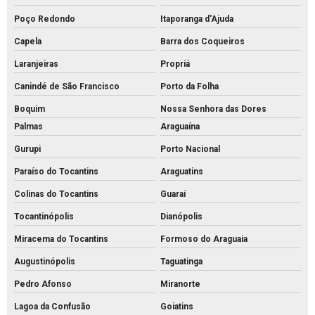
Poço Redondo
Itaporanga d'Ajuda
Capela
Barra dos Coqueiros
Laranjeiras
Propriá
Canindé de São Francisco
Porto da Folha
Boquim
Nossa Senhora das Dores
Palmas
Araguaína
Gurupi
Porto Nacional
Paraíso do Tocantins
Araguatins
Colinas do Tocantins
Guaraí
Tocantinópolis
Dianópolis
Miracema do Tocantins
Formoso do Araguaia
Augustinópolis
Taguatinga
Pedro Afonso
Miranorte
Lagoa da Confusão
Goiatins