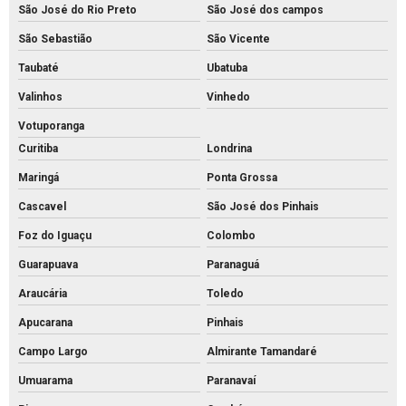
São José do Rio Preto
São José dos campos
Piso pavs
São Sebastião
São Vicente
Piso pvs concreto
Taubaté
Ubatuba
Piso tátil de concreto 25x25
Valinhos
Vinhedo
Piso tátil concreto preço m2
Votuporanga
Curitiba
Londrina
Piso tátil de concreto preço
Maringá
Ponta Grossa
Piso tátil concreto venda
Cascavel
São José dos Pinhais
Piso tátil de concreto
Foz do Iguaçu
Colombo
Piso tátil direcional concreto
Guarapuava
Paranaguá
Pisos intertravados de concreto venda
Araucária
Toledo
Preço bloco de concreto 14x19x39
Apucarana
Pinhais
Preço bloco de concreto 9x19x39
Campo Largo
Almirante Tamandaré
Preço bloco de concreto para calçada
Umuarama
Paranavaí
Preço bloco de concreto estrutural