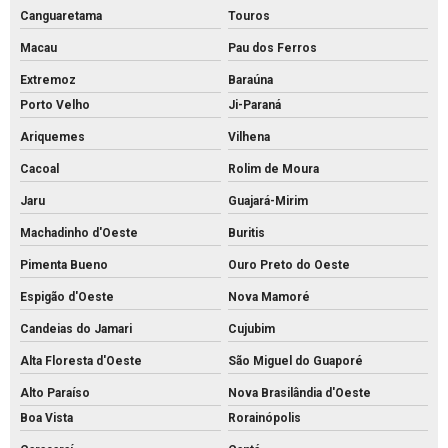
Canguaretama
Touros
Macau
Pau dos Ferros
Extremoz
Baraúna
Porto Velho
Ji-Paraná
Ariquemes
Vilhena
Cacoal
Rolim de Moura
Jaru
Guajará-Mirim
Machadinho d'Oeste
Buritis
Pimenta Bueno
Ouro Preto do Oeste
Espigão d'Oeste
Nova Mamoré
Candeias do Jamari
Cujubim
Alta Floresta d'Oeste
São Miguel do Guaporé
Alto Paraíso
Nova Brasilândia d'Oeste
Boa Vista
Rorainópolis