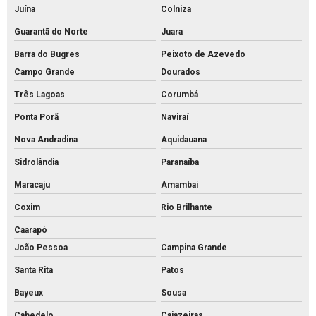
Juína
Colniza
Guarantã do Norte
Juara
Barra do Bugres
Peixoto de Azevedo
Campo Grande
Dourados
Três Lagoas
Corumbá
Ponta Porã
Naviraí
Nova Andradina
Aquidauana
Sidrolândia
Paranaíba
Maracaju
Amambai
Coxim
Rio Brilhante
Caarapó
João Pessoa
Campina Grande
Santa Rita
Patos
Bayeux
Sousa
Cabedelo
Cajazeiras