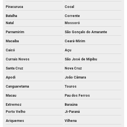
Piracuruca
Cocal
Batalha
Corrente
Natal
Mossoró
Parnamirim
São Gonçalo do Amarante
Macaíba
Ceará-Mirim
Caicó
Açu
Currais Novos
São José de Mipibu
Santa Cruz
Nova Cruz
Apodi
João Câmara
Canguaretama
Touros
Macau
Pau dos Ferros
Extremoz
Baraúna
Porto Velho
Ji-Paraná
Ariquemes
Vilhena