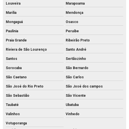
Louveira
Marapoama
Piso intertravado 16 faces
Marília
Mendonça
Piso intertravado bloquete
Mongaguá
Osasco
Piso intertravado de concreto para calçadas
Paulínia
Peruíbe
Piso intertravado de concreto preço m2
Praia Grande
Ribeirão Preto
Piso intertravado de concreto preço
Riviera de São Lourenço
Santo André
Piso intertravado de concreto retangular
Santos
Sertãozinho
Piso intertravado de concreto
Sorocaba
São Bernardo
Piso intertravado preço instalado
São Caetano
São Carlos
Piso intertravado preço m2 rs
São José do Rio Preto
São José dos campos
Piso intertravado preço metro quadrado
São Sebastião
São Vicente
Piso intertravado preço
Taubaté
Ubatuba
Piso pavs
Valinhos
Vinhedo
Votuporanga
Piso pvs concreto