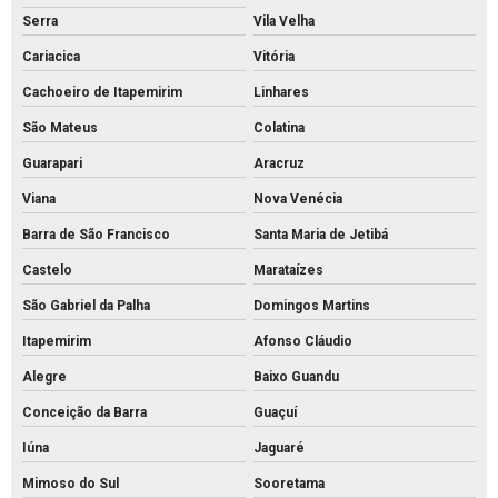
Serra
Vila Velha
Mourões de concreto para alambrado
Cariacica
Vitória
Mourões de concreto para cerca preço
Cachoeiro de Itapemirim
Linhares
Mourões de concreto para cerca valores
São Mateus
Colatina
Mourões de concreto para cerca
Guarapari
Aracruz
Mourões de concreto curvo
Viana
Nova Venécia
Palanque de concreto 10x10
Barra de São Francisco
Santa Maria de Jetibá
Palanque de concreto para alambrado preço
Castelo
Marataízes
Palanque de concreto para cerca a venda
São Gabriel da Palha
Domingos Martins
Palanque concreto para cerca
Itapemirim
Afonso Cláudio
Palanque de concreto preço
Alegre
Baixo Guandu
Conceição da Barra
Guaçuí
Palanque de concreto valor
Iúna
Jaguaré
Palanque de concreto a venda
Mimoso do Sul
Sooretama
Palanque de concreto