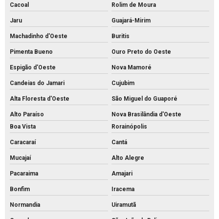
Cacoal
Rolim de Moura
Jaru
Guajará-Mirim
Machadinho d'Oeste
Buritis
Pimenta Bueno
Ouro Preto do Oeste
Espigão d'Oeste
Nova Mamoré
Candeias do Jamari
Cujubim
Alta Floresta d'Oeste
São Miguel do Guaporé
Alto Paraíso
Nova Brasilândia d'Oeste
Boa Vista
Rorainópolis
Caracaraí
Cantá
Mucajaí
Alto Alegre
Pacaraima
Amajari
Bonfim
Iracema
Normandia
Uiramutã