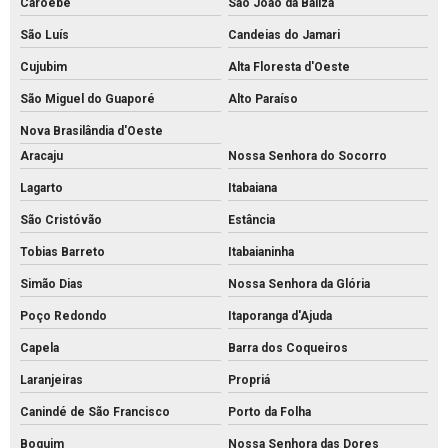
Caroebe
São João da Baliza
São Luís
Candeias do Jamari
Cujubim
Alta Floresta d'Oeste
São Miguel do Guaporé
Alto Paraíso
Nova Brasilândia d'Oeste
Aracaju
Nossa Senhora do Socorro
Lagarto
Itabaiana
São Cristóvão
Estância
Tobias Barreto
Itabaianinha
Simão Dias
Nossa Senhora da Glória
Poço Redondo
Itaporanga d'Ajuda
Capela
Barra dos Coqueiros
Laranjeiras
Propriá
Canindé de São Francisco
Porto da Folha
Boquim
Nossa Senhora das Dores