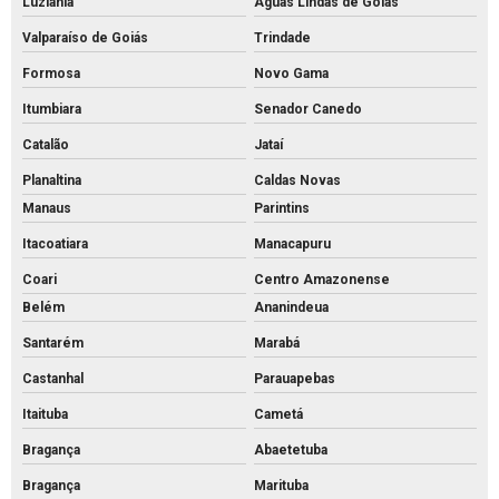
Luziânia
Águas Lindas de Goiás
Valparaíso de Goiás
Trindade
Formosa
Novo Gama
Itumbiara
Senador Canedo
Catalão
Jataí
Planaltina
Caldas Novas
Manaus
Parintins
Itacoatiara
Manacapuru
Coari
Centro Amazonense
Belém
Ananindeua
Santarém
Marabá
Castanhal
Parauapebas
Itaituba
Cametá
Bragança
Abaetetuba
Bragança
Marituba