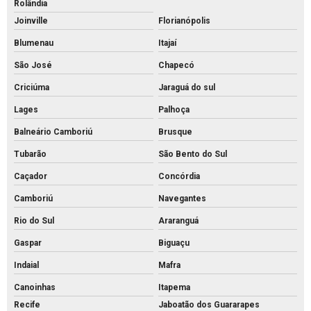
Rolândia
Preço de bloco intertravado de concreto
Joinville
Florianópolis
Preço do piso intertravado
Blumenau
Itajaí
Preço de piso intertravado de concreto
São José
Chapecó
Pvs artefatos de concreto
Criciúma
Jaraguá do sul
Pvs concreto preço
Lages
Palhoça
Pvs concreto rs
Balneário Camboriú
Brusque
Pvs concreto valor
Tubarão
São Bento do Sul
Pvs concreto
Caçador
Concórdia
Tijolo de concreto para calçada
Camboriú
Navegantes
Tijolo de concreto maciço
Rio do Sul
Araranguá
Tijolo de concreto para muro
Gaspar
Biguaçu
Indaial
Mafra
Tijolo de concreto preço
Canoinhas
Itapema
Tijolo de concreto vazado
Recife
Jaboatão dos Guararapes