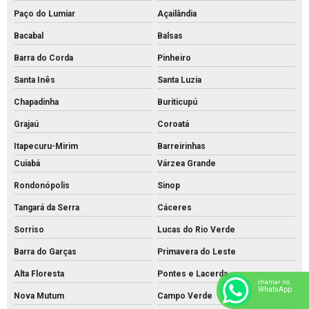
Paço do Lumiar
Açailândia
Bacabal
Balsas
Barra do Corda
Pinheiro
Santa Inês
Santa Luzia
Chapadinha
Buriticupú
Grajaú
Coroatá
Itapecuru-Mirim
Barreirinhas
Cuiabá
Várzea Grande
Rondonópolis
Sinop
Tangará da Serra
Cáceres
Sorriso
Lucas do Rio Verde
Barra do Garças
Primavera do Leste
Alta Floresta
Pontes e Lacerda
chamar no
WhatsApp
Nova Mutum
Campo Verde