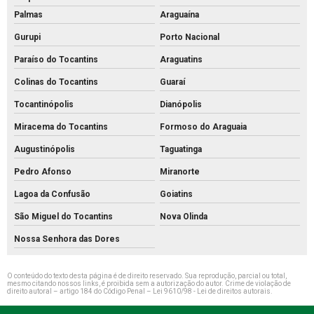
Palmas
Araguaína
Gurupi
Porto Nacional
Paraíso do Tocantins
Araguatins
Colinas do Tocantins
Guaraí
Tocantinópolis
Dianópolis
Miracema do Tocantins
Formoso do Araguaia
Augustinópolis
Taguatinga
Pedro Afonso
Miranorte
Lagoa da Confusão
Goiatins
São Miguel do Tocantins
Nova Olinda
Nossa Senhora das Dores
O conteúdo do texto desta página é de direito reservado. Sua reprodução, parcial ou total,
mesmo citando nossos links, é proibida sem a autorização do autor. Crime de violação de
direito autoral – artigo 184 do Código Penal –
Lei 9610/98 - Lei de direitos autorais
.