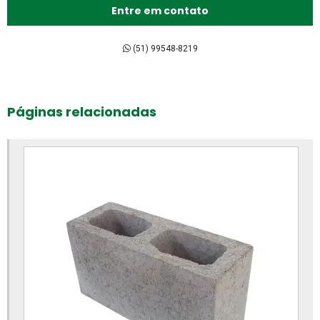
Bloco de encaixe de concreto
Entre em contato
Bloco intertravado de concreto preço
Bloco intertravado de concreto
(51) 99548-8219
Bloco intertravado preço m2
Bloco intertravado preço
Páginas relacionadas
Bloco intertravado retangular
Bloco intertravado
Blocos para calçada preço
Blocos para calçada
Blocos para calçamento
Blocos de concreto 14x19x39 fábrica
Blocos de concreto 14x19x39 preço
Blocos de concreto 14x19x39cm
Blocos de concreto para calçada