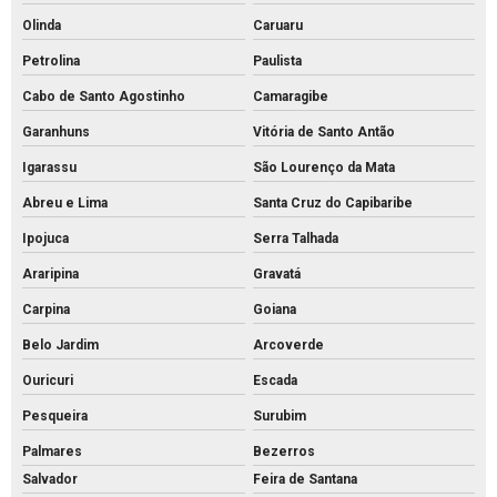
Tijolo de concreto
Olinda
Caruaru
Tubo de concreto 400mm
Petrolina
Paulista
Tubo de concreto de 40cm preço
Cabo de Santo Agostinho
Camaragibe
Tubo de concreto preço
Garanhuns
Vitória de Santo Antão
Tubo de concreto valor
Igarassu
São Lourenço da Mata
Venda de bloquete para calçada
Abreu e Lima
Santa Cruz do Capibaribe
Ipojuca
Serra Talhada
Araripina
Gravatá
Carpina
Goiana
Belo Jardim
Arcoverde
Ouricuri
Escada
Pesqueira
Surubim
Palmares
Bezerros
Salvador
Feira de Santana