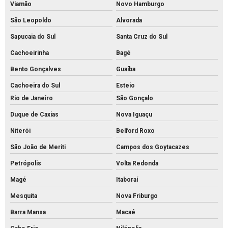
Viamão
Novo Hamburgo
Fábrica de palanque de concreto
São Leopoldo
Alvorada
Fabrica de piso intertravado
Sapucaia do Sul
Santa Cruz do Sul
Fábrica piso tátil concreto
Cachoeirinha
Bagé
Fábrica de tijolos de cimento
Bento Gonçalves
Guaíba
Fábrica de tubo de concreto
Cachoeira do Sul
Esteio
Fabricante de piso intertravado
Rio de Janeiro
São Gonçalo
Fornecedor de piso intertravado
Duque de Caxias
Nova Iguaçu
Fornecedor de tubos de concreto
Niterói
Belford Roxo
Grelha de concreto para canaleta
São João de Meriti
Campos dos Goytacazes
Grelha de concreto pré moldado preço
Petrópolis
Volta Redonda
Grelha de concreto pré moldado
Magé
Itaboraí
Grelha de concreto preço
Mesquita
Nova Friburgo
Barra Mansa
Macaé
Grelha de concreto