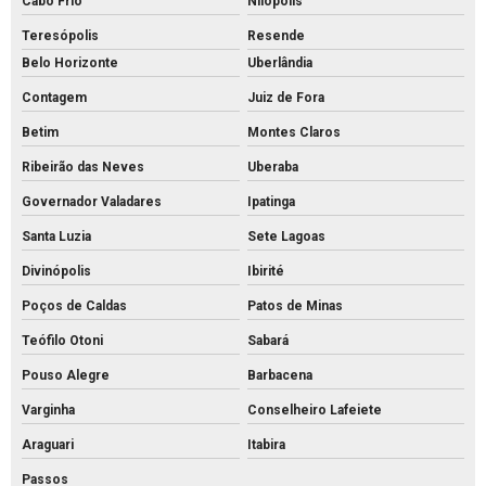
Cabo Frio
Nilópolis
Intertravado de concreto comprar
Teresópolis
Resende
Intertravado de concreto preço
Belo Horizonte
Uberlândia
Intertravado de concreto
Contagem
Juiz de Fora
Intertravados de concreto pisos
Betim
Montes Claros
Meio fio de concreto para calçada
Ribeirão das Neves
Uberaba
Meio fio de concreto comprar
Governador Valadares
Ipatinga
Meio fio de concreto pré moldado
Santa Luzia
Sete Lagoas
Meio fio de concreto preço
Divinópolis
Ibirité
Meio fio de concreto valor
Poços de Caldas
Patos de Minas
Meio fio de concreto a venda
Teófilo Otoni
Sabará
Meio fio de concreto
Pouso Alegre
Barbacena
Varginha
Conselheiro Lafeiete
Mourão de concreto para cerca comprar
Araguari
Itabira
Mourão de concreto rs
Passos
Mourões de concreto 10x10 preço