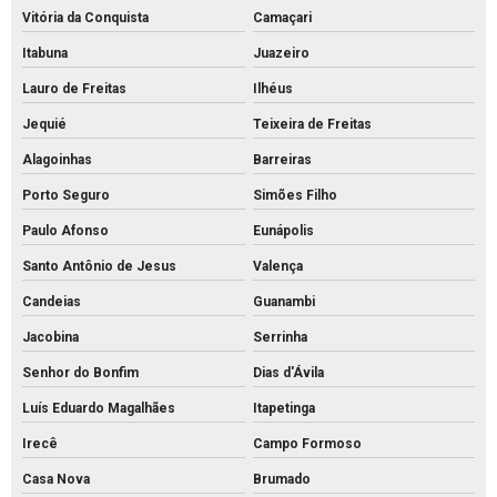
Vitória da Conquista
Camaçari
Itabuna
Juazeiro
Lauro de Freitas
Ilhéus
Jequié
Teixeira de Freitas
Alagoinhas
Barreiras
Porto Seguro
Simões Filho
Paulo Afonso
Eunápolis
Santo Antônio de Jesus
Valença
Candeias
Guanambi
Jacobina
Serrinha
Senhor do Bonfim
Dias d'Ávila
Luís Eduardo Magalhães
Itapetinga
Irecê
Campo Formoso
Casa Nova
Brumado