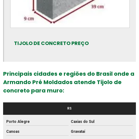
Empresa de artefatos de concreto
Empresa de meio fio
Empresa de piso intertravado
Empresa de tubos de concreto
TIJOLO DE CONCRETO PREÇO
Fabrica de artefatos de concreto
Fabrica de bloco de concreto estrutural
Fabrica de bloco intertravado
Principais cidades e regiões do Brasil onde a
Fábrica de blocos de cimento
Armando Pré Moldados atende Tijolo de
concreto para muro:
Fábrica de blocos de concreto
Fábrica de canos de concreto
RS
Fábrica de meio fio de concreto
Fábrica de meio fio
Porto Alegre
Caxias do Sul
Canoas
Gravataí
Fábrica de mourão de concreto