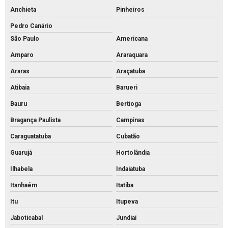
Anchieta
Pinheiros
Pavimentação bloco intertravado
Pedro Canário
Pavimentação intertravada preço
São Paulo
Americana
Pavimentação intertravada
Amparo
Araraquara
Pavimentação piso intertravado
Araras
Araçatuba
Pavimento intertravado de concreto
Atibaia
Barueri
Piso de concreto para calçada preço
Bauru
Bertioga
Piso de concreto para calçada
Bragança Paulista
Campinas
Piso de concreto intertravado preço
Caraguatatuba
Cubatão
Piso de concreto intertravado retangular
Guarujá
Hortolândia
Ilhabela
Indaiatuba
Piso de concreto intertravado
Itanhaém
Itatiba
Piso de concreto valor
Itu
Itupeva
Piso de encaixe concreto
Jaboticabal
Jundiaí
Piso intertravado 16 faces 8 cm