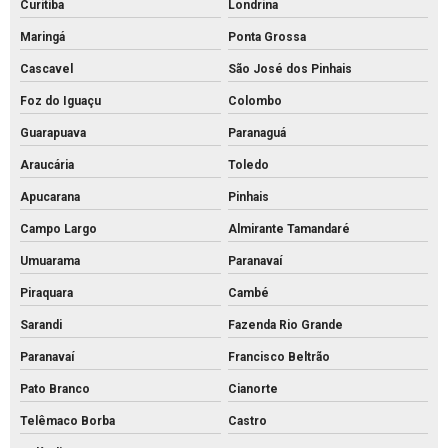
Curitiba
Londrina
Piso tátil de concreto 25x25
Maringá
Ponta Grossa
Piso tátil concreto preço m2
Cascavel
São José dos Pinhais
Piso tátil de concreto preço
Foz do Iguaçu
Colombo
Piso tátil concreto venda
Guarapuava
Paranaguá
Piso tátil de concreto
Araucária
Toledo
Piso tátil direcional concreto
Apucarana
Pinhais
Pisos intertravados de concreto venda
Campo Largo
Almirante Tamandaré
Preço bloco de concreto 14x19x39
Umuarama
Paranavaí
Preço bloco de concreto 9x19x39
Piraquara
Cambé
Preço bloco de concreto para calçada
Sarandi
Fazenda Rio Grande
Preço bloco de concreto estrutural
Paranavaí
Francisco Beltrão
Preço bloco de concreto para muro
Pato Branco
Cianorte
Telêmaco Borba
Castro
Preço bloco de concreto