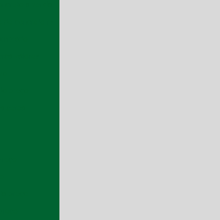
oncreto a venda
 de concreto rs
lambrado
rca valores
vo
do preço
a cerca
preço
do
da preço
preço