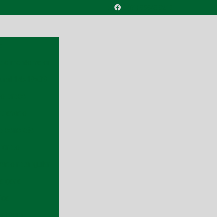
(51) 99548-8219
a
e cimento valor
tural 14x19x39
do preço
rtravado
e concreto
ncreto
vado retangular
alçada
ica
9x39cm