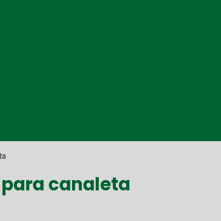
Preço bloco de concreto para muro
Preço bloco de concre
reço de bloco intertravado de concreto
Preço do piso intert
Preço de piso intertravado de concreto
Pvs artefatos de con
oncreto preço
Pvs concreto rs
Pvs concreto valor
Pvs
Tijolo de concreto para calçada
Tijolo de concreto maciç
e concreto para muro
Tijolo de concreto preço
Tijolo de co
e concreto
Tubo de concreto 400mm
Tubo de concreto d
concreto preço
Tubo de concreto valor
Venda de bloquete
ta
 para canaleta