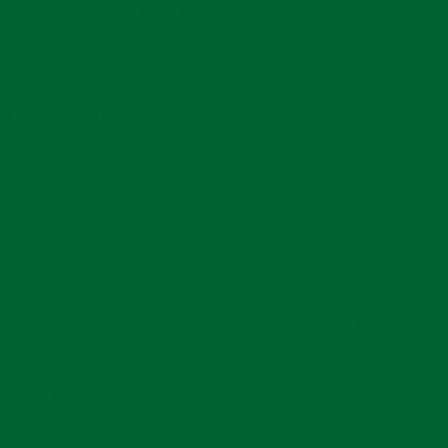
e concreto preço
Meio fio de concreto valor
Meio fio de c
e concreto
Mourão de concreto para cerca comprar
Mourão
rões de concreto 10x10 preço
Mourões de concreto para a
s de concreto para cerca preço
Mourões de concreto para ce
Mourões de concreto para cerca
Mourões de concreto cur
anque de concreto 10x10
Palanque de concreto para alambra
lanque de concreto para cerca a venda
Palanque concreto par
Palanque de concreto preço
Palanque de concreto valor
Palanque de concreto a venda
Palanque de concreto
Pavimentação bloco intertravado
Pavimentação intertravada 
Pavimentação intertravada
Pavimentação piso intertrava
imento intertravado de concreto
Piso de concreto para calça
Piso de concreto para calçada
Piso de concreto intertravado 