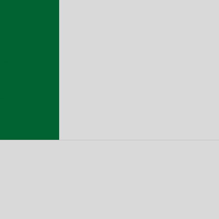
to
ravado
creto
 concreto
o
ncreto vazado
e 40cm preço
 para calçada