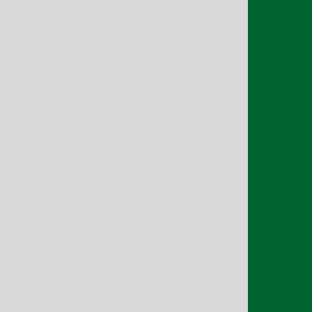
Bl
Blocos de 
Bloquete p
B
Calha 
Canaleta 
Ca
Canos de
Empresa d