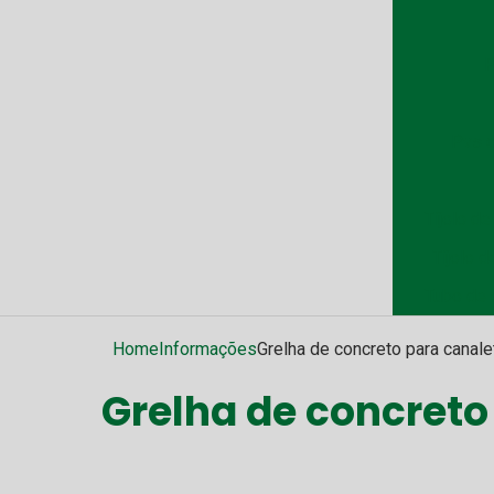
P
Pvs c
Tijolo d
Tijolo d
Tubo de 
Home
Informações
Grelha de concreto para canale
Grelha de concreto