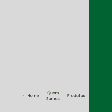
Fab
Fábrica de
Fábrica pis
Fo
Gr
Grelha d
Quem
Home
Produtos
Somos