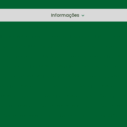
Informações
Bloco de cimento 9x19x39
Bloco de cimento para calçad
cimento para comprar
Bloco de cimento estrutural
Bloco d
concreto estrutural 14x19x39 preço
Bloco de concreto estru
co de concreto estrutural preço
Bloco de concreto intertrava
co de concreto intertravado retangular
Bloco de concreto inte
 de concreto para pavimento intertravado
Bloco de encaixe d
loco intertravado de concreto preço
Bloco intertravado de co
rtravado preço m2
Bloco intertravado preço
Bloco intertra
oco intertravado
Blocos para calçada preço
Blocos para c
Blocos para calçamento
Blocos de concreto 14x19x39 fábr
ocos de concreto 14x19x39 preço
Blocos de concreto 14x1