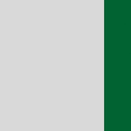
Meio fio d
Meio fio d
Mou
Mourõe
Pal
Pa
Pav