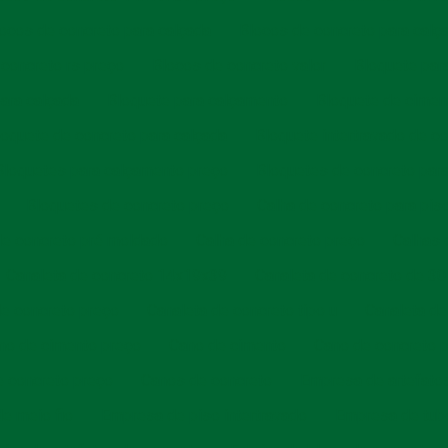
ocos de concreto para calçada
Blocos de concreto para cal
concreto rs preço
Blocos de concreto valor
Bloquete par
ara calçada
Bloquete para calçamento
Bloquete de cimen
loquete de concreto para calçada
Bloquete intertravado de c
Bloquetes para calçamento preço
Bloquetes de concreto para
Bloquetes de concreto preço
Calha de concreto para pis
de concreto pré moldado
Calha de concreto preço
Calhas 
Canaleta de concreto 14x19x39
Canaleta de concreto de 3
de concreto preço
Canaleta de concreto tipo u
Canaleta de
no de cimento preço
Cano de cimento
Cano de concreto p
 concreto preço
Canos de concreto
Empresa de artefato
e meio fio
Empresa de piso intertravado
Empresa de tub