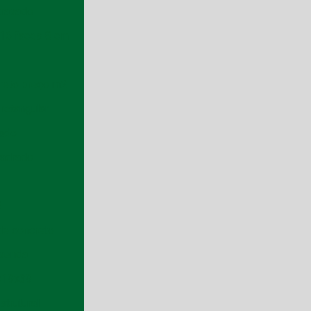
travado
 16 faces 8 cm
creto preço m2
 retangular
lado
uadrado
o
2
 de concreto
 venda
9x19x39
strutural