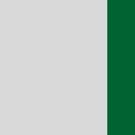
Pi
Piso de c
Piso inte
Piso 
Pi
Piso t
P
Pr
Pre