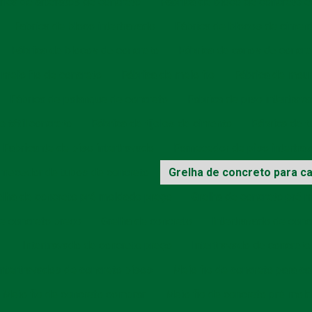
rica de artefatos de concreto
Fabrica de bloco de concreto es
Fabrica de bloco intertravado
Fábrica de blocos de cimen
Fábrica de blocos de concreto
Fábrica de canos de concre
 meio fio de concreto
Fábrica de meio fio
Fábrica de mour
Fábrica de palanque de concreto
Fabrica de piso intertrav
o tátil concreto
Fábrica de tijolos de cimento
Fábrica de t
Fabricante de piso intertravado
Fornecedor de piso intertra
rnecedor de tubos de concreto
Grelha de concreto para c
elha de concreto pré moldado preço
Grelha de concreto pré 
e concreto preço
Grelha de concreto
Intertravado de con
Intertravado de concreto preço
Intertravado de concreto
Intertravados de concreto pisos
Meio fio de concreto para ca
Meio fio de concreto comprar
Meio fio de concreto pré mol