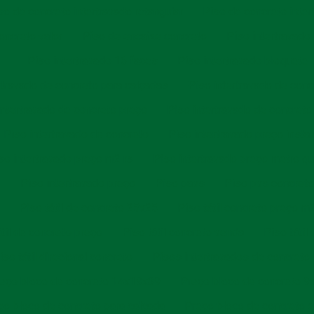
so de concreto intertravado retangular
Piso de concreto inter
oncreto valor
Piso de encaixe concreto
Piso intertravado
Piso intertravado 16 faces
Piso intertravado bloquete
rtravado de concreto para calçadas
Piso intertravado de con
intertravado de concreto preço
Piso intertravado de concreto
Piso intertravado de concreto
Piso intertravado preço insta
so intertravado preço m2 rs
Piso intertravado preço metro q
Piso intertravado preço
Piso pavs
Piso pvs concret
Piso tátil de concreto 25x25
Piso tátil concreto preço m
átil de concreto preço
Piso tátil concreto venda
Piso tátil
iso tátil direcional concreto
Pisos intertravados de concreto
eço bloco de concreto 14x19x39
Preço bloco de concreto 
ço bloco de concreto para calçada
Preço bloco de concreto e