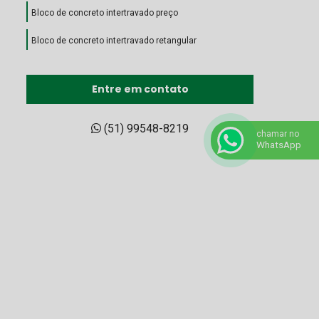
Bloco de concreto intertravado preço
Bloco de concreto intertravado retangular
Bloco de concreto intertravado
Entre em contato
Bloco de concreto para pavimento intertravado
Bloco de encaixe de concreto
(51) 99548-8219
chamar no
WhatsApp
Bloco intertravado de concreto preço
Bloco intertravado de concreto
Bloco intertravado preço m2
Bloco intertravado preço
Bloco intertravado retangular
Bloco intertravado
Blocos para calçada preço