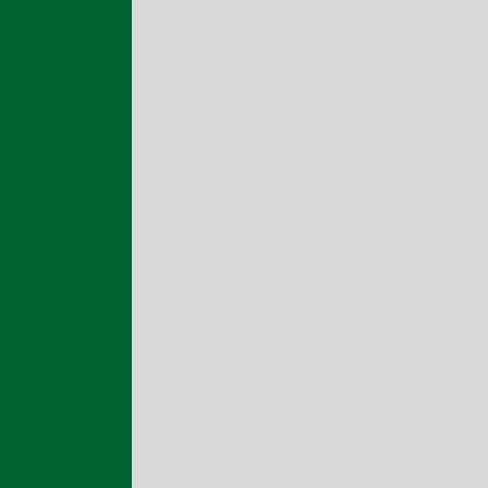
çamento
a calçada preço
to para calçada
oncreto
 piso
o
de concreto
0 cm
 concreto valor
reço rs
s de concreto
os de concreto