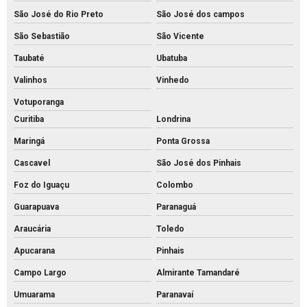
Piso intertravado de concreto retangular
São José do Rio Preto
São José dos campos
Piso intertravado de concreto
São Sebastião
São Vicente
Piso intertravado preço instalado
Taubaté
Ubatuba
Piso intertravado preço m2 rs
Valinhos
Vinhedo
Piso intertravado preço metro quadrado
Votuporanga
Curitiba
Londrina
Piso intertravado preço
Maringá
Ponta Grossa
Piso pavs
Cascavel
São José dos Pinhais
Piso pvs concreto
Foz do Iguaçu
Colombo
Piso tátil de concreto 25x25
Guarapuava
Paranaguá
Piso tátil concreto preço m2
Araucária
Toledo
Piso tátil de concreto preço
Apucarana
Pinhais
Piso tátil concreto venda
Campo Largo
Almirante Tamandaré
Piso tátil de concreto
Umuarama
Paranavaí
Piso tátil direcional concreto