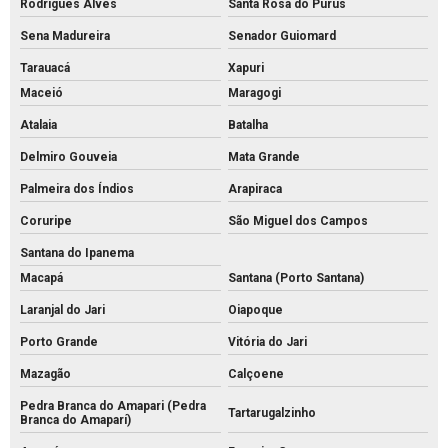
Rodrigues Alves
Santa Rosa do Purus
Sena Madureira
Senador Guiomard
Tarauacá
Xapuri
Maceió
Maragogi
Atalaia
Batalha
Delmiro Gouveia
Mata Grande
Palmeira dos Índios
Arapiraca
Coruripe
São Miguel dos Campos
Santana do Ipanema
Macapá
Santana (Porto Santana)
Laranjal do Jari
Oiapoque
Porto Grande
Vitória do Jari
Mazagão
Calçoene
Pedra Branca do Amapari (Pedra
Tartarugalzinho
Branca do Amaparí)