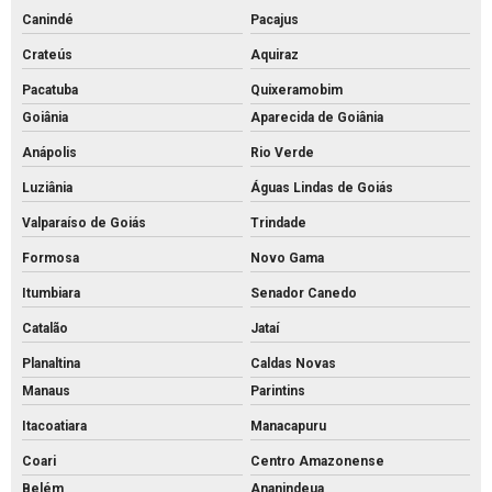
Canindé
Pacajus
Crateús
Aquiraz
Pacatuba
Quixeramobim
Goiânia
Aparecida de Goiânia
Anápolis
Rio Verde
Luziânia
Águas Lindas de Goiás
Valparaíso de Goiás
Trindade
Formosa
Novo Gama
Itumbiara
Senador Canedo
Catalão
Jataí
Planaltina
Caldas Novas
Manaus
Parintins
Itacoatiara
Manacapuru
Coari
Centro Amazonense
Belém
Ananindeua