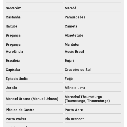
Santarém
Marabá
Castanhal
Parauapebas
Itaituba
Cametá
Bragança
Abaetetuba
Bragança
Marituba
Acrelândia
Assis Brasil
Brasiléia
Bujari
Capixaba
Cruzeiro do Sul
Epitaciolândia
Feijó
Jordão
Mâncio Lima
Marechal Thaumaturgo
Manoel Urbano (Manuel Urbano)
(Taumaturgo, Thaumaturgo)
Plácido de Castro
Porto Acre
Porto Walter
Rio Branco*