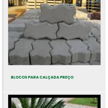
Bloquete para calçamento
Bloquete de cimento para calçada
Bloquete de concreto para calçada
Bloquete intertravado de concreto
Bloquetes para calçamento preço
Bloquetes de concreto para piso
Bloquetes de concreto preço
Calha de concreto para piso
Calha de concreto pré moldado
BLOCOS PARA CALÇADA PREÇO
Calha de concreto preço
Calhas de concreto
Canaleta de concreto 14x19x39
Canaleta de concreto de 30 cm