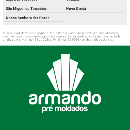
São Miguel do Tocantins
Nova Olinda
Nossa Senhora das Dores
O conteúdo do texto desta página é de direito reservado. Sua reprodução, parcial ou total,
mesmo citando nossos links, é proibida sem a autorização do autor. Crime de violação de
direito autoral – artigo 184 do Código Penal –
Lei 9610/98 - Lei de direitos autorais
.