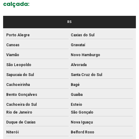
Fabrica de bloco de concreto estrutural
calçada:
Fabrica de bloco intertravado
Fábrica de blocos de cimento
RS
Fábrica de blocos de concreto
Porto Alegre
Caxias do Sul
Fábrica de canos de concreto
Canoas
Gravataí
Fábrica de meio fio de concreto
Viamão
Novo Hamburgo
Fábrica de meio fio
São Leopoldo
Alvorada
Fábrica de mourão de concreto
Sapucaia do Sul
Santa Cruz do Sul
Cachoeirinha
Bagé
Fábrica de palanque de concreto
Bento Gonçalves
Guaíba
Fabrica de piso intertravado
Cachoeira do Sul
Esteio
Fábrica piso tátil concreto
Rio de Janeiro
São Gonçalo
Fábrica de tijolos de cimento
Duque de Caxias
Nova Iguaçu
Fábrica de tubo de concreto
Niterói
Belford Roxo
Fabricante de piso intertravado