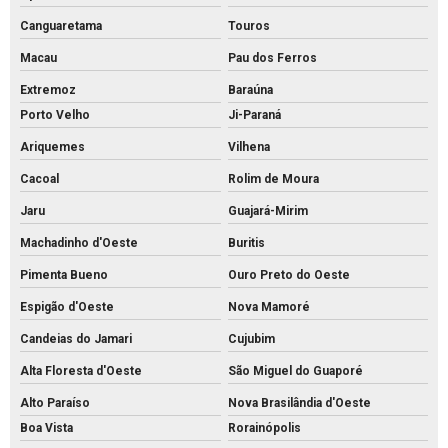
Canguaretama
Touros
Macau
Pau dos Ferros
Extremoz
Baraúna
Porto Velho
Ji-Paraná
Ariquemes
Vilhena
Cacoal
Rolim de Moura
Jaru
Guajará-Mirim
Machadinho d'Oeste
Buritis
Pimenta Bueno
Ouro Preto do Oeste
Espigão d'Oeste
Nova Mamoré
Candeias do Jamari
Cujubim
Alta Floresta d'Oeste
São Miguel do Guaporé
Alto Paraíso
Nova Brasilândia d'Oeste
Boa Vista
Rorainópolis