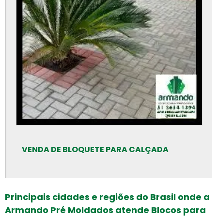
Canaleta de concreto preço
Canaleta de concreto tipo u
Canaleta de concreto valor
Cano de cimento preço
Cano de cimento
Cano de concreto preço rs
Canos de concreto preço
Canos de concreto
Empresa de artefatos de concreto
VENDA DE BLOQUETE PARA CALÇADA
Empresa de meio fio
Empresa de piso intertravado
Empresa de tubos de concreto
Principais cidades e regiões do Brasil onde a
Fabrica de artefatos de concreto
Armando Pré Moldados atende Blocos para