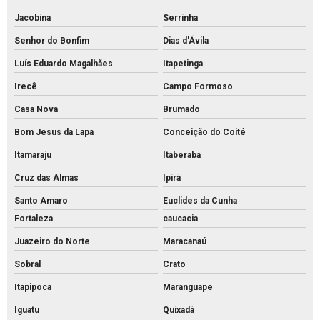
Jacobina
Serrinha
Senhor do Bonfim
Dias d'Ávila
Luís Eduardo Magalhães
Itapetinga
Irecê
Campo Formoso
Casa Nova
Brumado
Bom Jesus da Lapa
Conceição do Coité
Itamaraju
Itaberaba
Cruz das Almas
Ipirá
Santo Amaro
Euclides da Cunha
Fortaleza
caucacia
Juazeiro do Norte
Maracanaú
Sobral
Crato
Itapipoca
Maranguape
Iguatu
Quixadá