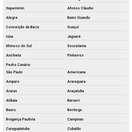
Palanque de concreto 10x10
Itapemirim
Afonso Cláudio
Palanque de concreto para alambrado preço
Alegre
Baixo Guandu
Palanque de concreto para cerca a venda
Conceição da Barra
Guaçuí
Palanque concreto para cerca
Iúna
Jaguaré
Palanque de concreto preço
Mimoso do Sul
Sooretama
Palanque de concreto valor
Anchieta
Pinheiros
Pedro Canário
Palanque de concreto a venda
São Paulo
Americana
Palanque de concreto
Amparo
Araraquara
Pavimentação bloco intertravado
Araras
Araçatuba
Pavimentação intertravada preço
Atibaia
Barueri
Pavimentação intertravada
Bauru
Bertioga
Pavimentação piso intertravado
Bragança Paulista
Campinas
Pavimento intertravado de concreto
Caraguatatuba
Cubatão