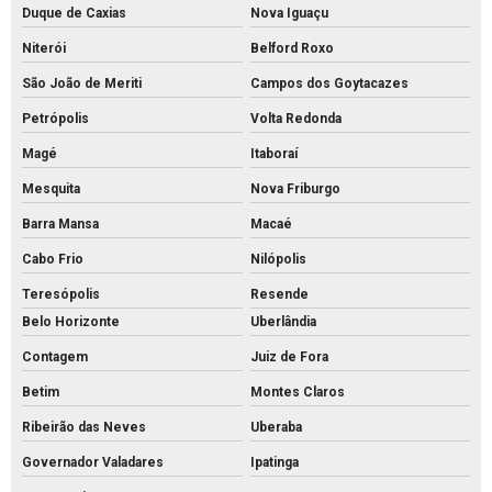
Duque de Caxias
Nova Iguaçu
Fornecedor de piso intertravado
Niterói
Belford Roxo
Fornecedor de tubos de concreto
São João de Meriti
Campos dos Goytacazes
Grelha de concreto para canaleta
Petrópolis
Volta Redonda
Grelha de concreto pré moldado preço
Magé
Itaboraí
Grelha de concreto pré moldado
Mesquita
Nova Friburgo
Grelha de concreto preço
Barra Mansa
Macaé
Cabo Frio
Nilópolis
Grelha de concreto
Teresópolis
Resende
Intertravado de concreto comprar
Belo Horizonte
Uberlândia
Intertravado de concreto preço
Contagem
Juiz de Fora
Intertravado de concreto
Betim
Montes Claros
Intertravados de concreto pisos
Ribeirão das Neves
Uberaba
Meio fio de concreto para calçada
Governador Valadares
Ipatinga
Meio fio de concreto comprar