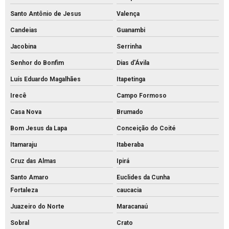
Santo Antônio de Jesus
Valença
Candeias
Guanambi
Jacobina
Serrinha
Senhor do Bonfim
Dias d'Ávila
Luís Eduardo Magalhães
Itapetinga
Irecê
Campo Formoso
Casa Nova
Brumado
Bom Jesus da Lapa
Conceição do Coité
Itamaraju
Itaberaba
Cruz das Almas
Ipirá
Santo Amaro
Euclides da Cunha
Fortaleza
caucacia
Juazeiro do Norte
Maracanaú
Sobral
Crato