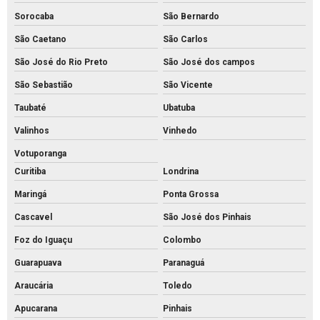
Piso intertravado de concreto retangular
Sorocaba
São Bernardo
Piso intertravado de concreto
São Caetano
São Carlos
Piso intertravado preço instalado
São José do Rio Preto
São José dos campos
Piso intertravado preço m2 rs
São Sebastião
São Vicente
Piso intertravado preço metro quadrado
Taubaté
Ubatuba
Piso intertravado preço
Valinhos
Vinhedo
Piso pavs
Votuporanga
Curitiba
Londrina
Piso pvs concreto
Maringá
Ponta Grossa
Piso tátil de concreto 25x25
Cascavel
São José dos Pinhais
Piso tátil concreto preço m2
Foz do Iguaçu
Colombo
Piso tátil de concreto preço
Guarapuava
Paranaguá
Piso tátil concreto venda
Araucária
Toledo
Piso tátil de concreto
Apucarana
Pinhais