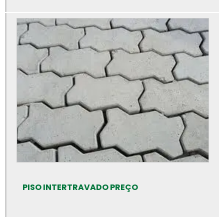
Canaleta de concreto preço
Canaleta de concreto tipo u
Canaleta de concreto valor
Cano de cimento preço
Cano de cimento
Cano de concreto preço rs
Canos de concreto preço
Canos de concreto
Empresa de artefatos de concreto
Empresa de meio fio
Empresa de piso intertravado
PISO INTERTRAVADO PREÇO
Empresa de tubos de concreto
Fabrica de artefatos de concreto