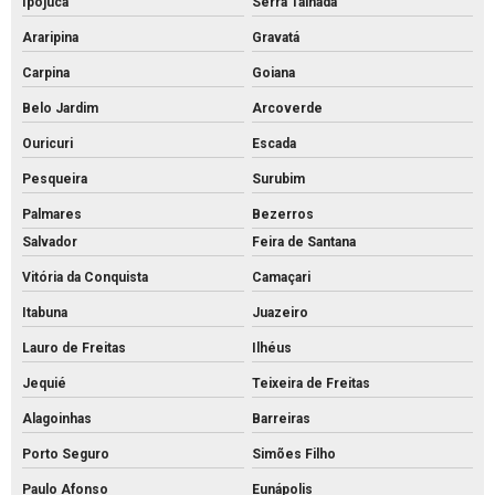
Ipojuca
Serra Talhada
Araripina
Gravatá
Carpina
Goiana
Belo Jardim
Arcoverde
Ouricuri
Escada
Pesqueira
Surubim
Palmares
Bezerros
Salvador
Feira de Santana
Vitória da Conquista
Camaçari
Itabuna
Juazeiro
Lauro de Freitas
Ilhéus
Jequié
Teixeira de Freitas
Alagoinhas
Barreiras
Porto Seguro
Simões Filho
Paulo Afonso
Eunápolis