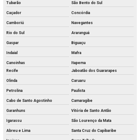
Tubarão
São Bento do Sul
Pvs concreto valor
Caçador
Concórdia
Pvs concreto
Camboriú
Navegantes
Tijolo de concreto para calçada
Rio do Sul
Araranguá
Tijolo de concreto maciço
Gaspar
Biguaçu
Tijolo de concreto para muro
Indaial
Mafra
Tijolo de concreto preço
Canoinhas
Itapema
Recife
Jaboatão dos Guararapes
Tijolo de concreto vazado
Olinda
Caruaru
Tijolo de concreto
Petrolina
Paulista
Tubo de concreto 400mm
Cabo de Santo Agostinho
Camaragibe
Tubo de concreto de 40cm preço
Garanhuns
Vitória de Santo Antão
Tubo de concreto preço
Igarassu
São Lourenço da Mata
Tubo de concreto valor
Abreu e Lima
Santa Cruz do Capibaribe
Venda de bloquete para calçada