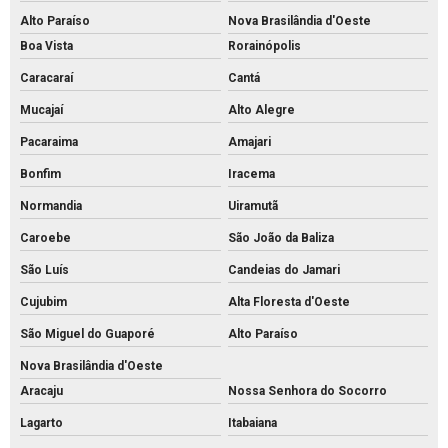
Alto Paraíso
Nova Brasilândia d'Oeste
Boa Vista
Rorainópolis
Caracaraí
Cantá
Mucajaí
Alto Alegre
Pacaraima
Amajari
Bonfim
Iracema
Normandia
Uiramutã
Caroebe
São João da Baliza
São Luís
Candeias do Jamari
Cujubim
Alta Floresta d'Oeste
São Miguel do Guaporé
Alto Paraíso
Nova Brasilândia d'Oeste
Aracaju
Nossa Senhora do Socorro
Lagarto
Itabaiana