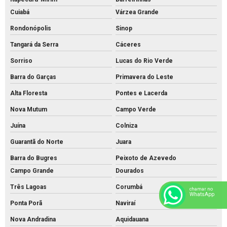
Cuiabá
Várzea Grande
Rondonópolis
Sinop
Tangará da Serra
Cáceres
Sorriso
Lucas do Rio Verde
Barra do Garças
Primavera do Leste
Alta Floresta
Pontes e Lacerda
Nova Mutum
Campo Verde
Juína
Colniza
Guarantã do Norte
Juara
Barra do Bugres
Peixoto de Azevedo
Campo Grande
Dourados
Três Lagoas
Corumbá
chamar no
WhatsApp
Ponta Porã
Naviraí
Nova Andradina
Aquidauana