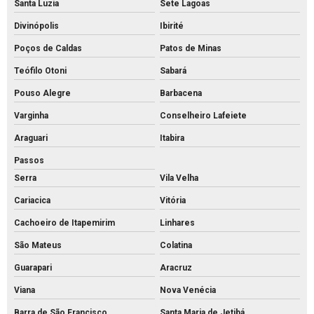
Santa Luzia
Sete Lagoas
Meio fio de concreto pré moldado
Divinópolis
Ibirité
Meio fio de concreto preço
Poços de Caldas
Patos de Minas
Meio fio de concreto valor
Teófilo Otoni
Sabará
Meio fio de concreto a venda
Pouso Alegre
Barbacena
Meio fio de concreto
Varginha
Conselheiro Lafeiete
Mourão de concreto para cerca comprar
Araguari
Itabira
Passos
Mourão de concreto rs
Serra
Vila Velha
Mourões de concreto 10x10 preço
Cariacica
Vitória
Mourões de concreto para alambrado
Cachoeiro de Itapemirim
Linhares
Mourões de concreto para cerca preço
São Mateus
Colatina
Mourões de concreto para cerca valores
Guarapari
Aracruz
Mourões de concreto para cerca
Viana
Nova Venécia
Mourões de concreto curvo
Barra de São Francisco
Santa Maria de Jetibá