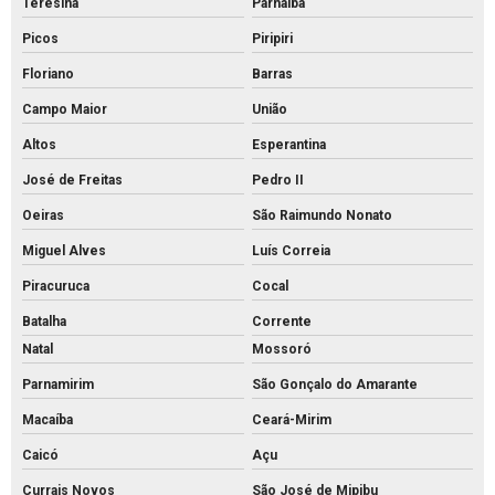
Teresina
Parnaíba
Picos
Piripiri
Floriano
Barras
Campo Maior
União
Altos
Esperantina
José de Freitas
Pedro II
Oeiras
São Raimundo Nonato
Miguel Alves
Luís Correia
Piracuruca
Cocal
Batalha
Corrente
Natal
Mossoró
Parnamirim
São Gonçalo do Amarante
Macaíba
Ceará-Mirim
Caicó
Açu
Currais Novos
São José de Mipibu