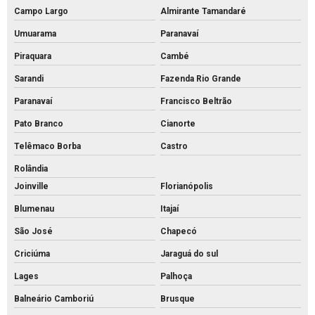
Piso tátil direcional concreto
Campo Largo
Almirante Tamandaré
Pisos intertravados de concreto venda
Umuarama
Paranavaí
Preço bloco de concreto 14x19x39
Piraquara
Cambé
Preço bloco de concreto 9x19x39
Sarandi
Fazenda Rio Grande
Preço bloco de concreto para calçada
Paranavaí
Francisco Beltrão
Preço bloco de concreto estrutural
Pato Branco
Cianorte
Preço bloco de concreto para muro
Telêmaco Borba
Castro
Rolândia
Preço bloco de concreto
Joinville
Florianópolis
Preço de bloco intertravado de concreto
Blumenau
Itajaí
Preço do piso intertravado
São José
Chapecó
Preço de piso intertravado de concreto
Criciúma
Jaraguá do sul
Pvs artefatos de concreto
Lages
Palhoça
Pvs concreto preço
Balneário Camboriú
Brusque
Pvs concreto rs