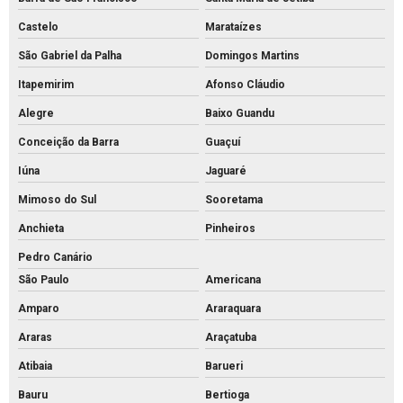
Palanque de concreto 10x10
Castelo
Marataízes
Palanque de concreto para alambrado preço
São Gabriel da Palha
Domingos Martins
Palanque de concreto para cerca a venda
Itapemirim
Afonso Cláudio
Palanque concreto para cerca
Alegre
Baixo Guandu
Palanque de concreto preço
Conceição da Barra
Guaçuí
Iúna
Jaguaré
Palanque de concreto valor
Mimoso do Sul
Sooretama
Palanque de concreto a venda
Anchieta
Pinheiros
Palanque de concreto
Pedro Canário
Pavimentação bloco intertravado
São Paulo
Americana
Pavimentação intertravada preço
Amparo
Araraquara
Pavimentação intertravada
Araras
Araçatuba
Pavimentação piso intertravado
Atibaia
Barueri
Pavimento intertravado de concreto
Bauru
Bertioga