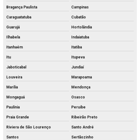
Piso de concreto para calçada preço
Bragança Paulista
Campinas
Piso de concreto para calçada
Caraguatatuba
Cubatão
Piso de concreto intertravado preço
Guarujá
Hortolândia
Piso de concreto intertravado retangular
Ilhabela
Indaiatuba
Piso de concreto intertravado
Itanhaém
Itatiba
Itu
Itupeva
Piso de concreto valor
Jaboticabal
Jundiaí
Piso de encaixe concreto
Louveira
Marapoama
Piso intertravado 16 faces 8 cm
Marília
Mendonça
Piso intertravado 16 faces
Mongaguá
Osasco
Piso intertravado bloquete
Paulínia
Peruíbe
Piso intertravado de concreto para calçadas
Praia Grande
Ribeirão Preto
Piso intertravado de concreto preço m2
Riviera de São Lourenço
Santo André
Piso intertravado de concreto preço
Santos
Sertãozinho