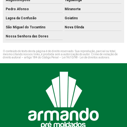
Pedro Afonso
Miranorte
Lagoa da Confusão
Goiatins
São Miguel do Tocantins
Nova Olinda
Nossa Senhora das Dores
O conteúdo do texto desta página é de direito reservado. Sua reprodução, parcial ou total,
mesmo citando nossos links, é proibida sem a autorização do autor. Crime de violação de
direito autoral – artigo 184 do Código Penal –
Lei 9610/98 - Lei de direitos autorais
.