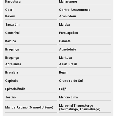
Itacoatiara
Manacapuru
Coari
Centro Amazonense
Belém
Ananindeua
Santarém
Marabá
Castanhal
Parauapebas
Itaituba
Cametá
Bragança
Abaetetuba
Bragança
Marituba
Acrelândia
Assis Brasil
Brasiléia
Bujari
Capixaba
Cruzeiro do Sul
Epitaciolândia
Feijó
Jordão
Mâncio Lima
Marechal Thaumaturgo
Manoel Urbano (Manuel Urbano)
(Taumaturgo, Thaumaturgo)