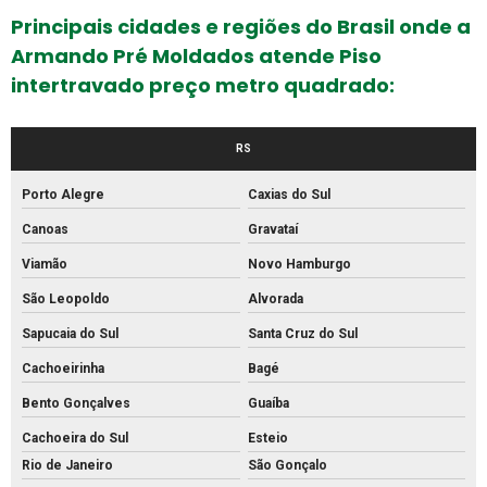
Fabrica de bloco de concreto estrutural
Principais cidades e regiões do Brasil onde a
Fabrica de bloco intertravado
Armando Pré Moldados atende Piso
Fábrica de blocos de cimento
intertravado preço metro quadrado:
Fábrica de blocos de concreto
RS
Fábrica de canos de concreto
Fábrica de meio fio de concreto
Porto Alegre
Caxias do Sul
Fábrica de meio fio
Canoas
Gravataí
Fábrica de mourão de concreto
Viamão
Novo Hamburgo
São Leopoldo
Alvorada
Fábrica de palanque de concreto
Sapucaia do Sul
Santa Cruz do Sul
Fabrica de piso intertravado
Cachoeirinha
Bagé
Fábrica piso tátil concreto
Bento Gonçalves
Guaíba
Fábrica de tijolos de cimento
Cachoeira do Sul
Esteio
Fábrica de tubo de concreto
Rio de Janeiro
São Gonçalo
Fabricante de piso intertravado