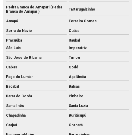
Pedra Branca do Amapari (Pedra
Tartarugalzinho
Branca do Amaparí)
Amapá
Ferreira Gomes
Serra do Navio
Cutias
Pracuúba
Itaubal
São Luís
Imperatriz
São José de Ribamar
Timon
Caixas
Codó
Paço do Lumiar
Açailândia
Bacabal
Balsas
Barra do Corda
Pinheiro
Santa Inês
Santa Luzia
Chapadinha
Buriticupú
Grajaú
Coroatá
Itapecuru-Mirim
Barreirinhas