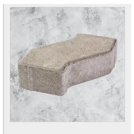
Bloco intertravado
Blocos para calçada preço
Blocos para calçada
Blocos para calçamento
Blocos de concreto 14x19x39 fábrica
Blocos de concreto 14x19x39 preço
Blocos de concreto 14x19x39cm
Blocos de concreto para calçada
Blocos de concreto para calçamento
Blocos de concreto rs preço
Blocos de concreto valor
Bloquete para calçada preço
Bloquete para calçada