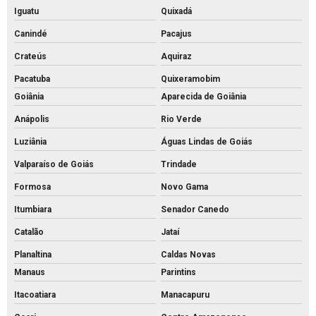
Iguatu
Quixadá
Canindé
Pacajus
Crateús
Aquiraz
Pacatuba
Quixeramobim
Goiânia
Aparecida de Goiânia
Anápolis
Rio Verde
Luziânia
Águas Lindas de Goiás
Valparaíso de Goiás
Trindade
Formosa
Novo Gama
Itumbiara
Senador Canedo
Catalão
Jataí
Planaltina
Caldas Novas
Manaus
Parintins
Itacoatiara
Manacapuru