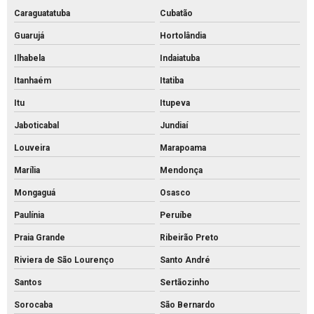
Pavimentação bloco intertravado
Caraguatatuba
Cubatão
Guarujá
Hortolândia
Pavimentação intertravada preço
Ilhabela
Indaiatuba
Pavimentação intertravada
Itanhaém
Itatiba
Pavimentação piso intertravado
Itu
Itupeva
Pavimento intertravado de concreto
Jaboticabal
Jundiaí
Piso de concreto para calçada preço
Louveira
Marapoama
Piso de concreto para calçada
Marília
Mendonça
Piso de concreto intertravado preço
Mongaguá
Osasco
Piso de concreto intertravado retangular
Paulínia
Peruíbe
Piso de concreto intertravado
Praia Grande
Ribeirão Preto
Piso de concreto valor
Riviera de São Lourenço
Santo André
Piso de encaixe concreto
Santos
Sertãozinho
Piso intertravado 16 faces 8 cm
Sorocaba
São Bernardo