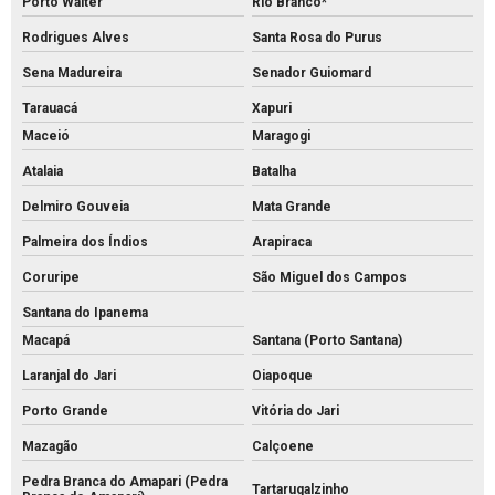
Porto Walter
Rio Branco*
Rodrigues Alves
Santa Rosa do Purus
Sena Madureira
Senador Guiomard
Tarauacá
Xapuri
Maceió
Maragogi
Atalaia
Batalha
Delmiro Gouveia
Mata Grande
Palmeira dos Índios
Arapiraca
Coruripe
São Miguel dos Campos
Santana do Ipanema
Macapá
Santana (Porto Santana)
Laranjal do Jari
Oiapoque
Porto Grande
Vitória do Jari
Mazagão
Calçoene
Pedra Branca do Amapari (Pedra
Tartarugalzinho