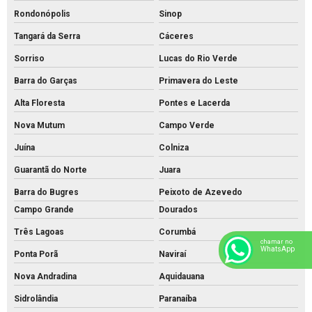
Rondonópolis
Sinop
Tangará da Serra
Cáceres
Sorriso
Lucas do Rio Verde
Barra do Garças
Primavera do Leste
Alta Floresta
Pontes e Lacerda
Nova Mutum
Campo Verde
Juína
Colniza
Guarantã do Norte
Juara
Barra do Bugres
Peixoto de Azevedo
Campo Grande
Dourados
Três Lagoas
Corumbá
chamar no
WhatsApp
Ponta Porã
Naviraí
Nova Andradina
Aquidauana
Sidrolândia
Paranaíba