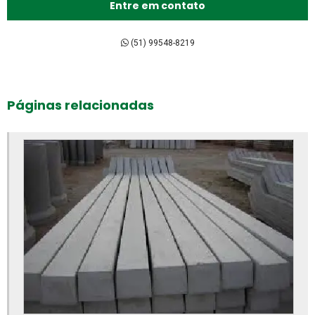
Entre em contato
Bloco intertravado de concreto preço
Bloco intertravado de concreto
(51) 99548-8219
Bloco intertravado preço m2
Bloco intertravado preço
Páginas relacionadas
Bloco intertravado retangular
Bloco intertravado
Blocos para calçada preço
Blocos para calçada
Blocos para calçamento
Blocos de concreto 14x19x39 fábrica
Blocos de concreto 14x19x39 preço
Blocos de concreto 14x19x39cm
Blocos de concreto para calçada