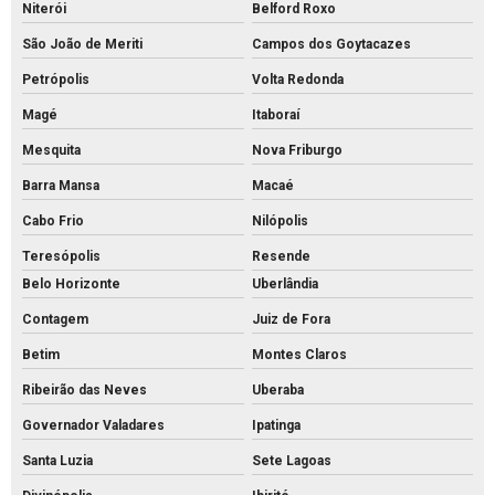
Fábrica de palanque de concreto
Niterói
Belford Roxo
Fabrica de piso intertravado
São João de Meriti
Campos dos Goytacazes
Fábrica piso tátil concreto
Petrópolis
Volta Redonda
Magé
Itaboraí
Fábrica de tijolos de cimento
Mesquita
Nova Friburgo
Fábrica de tubo de concreto
Barra Mansa
Macaé
Fabricante de piso intertravado
Cabo Frio
Nilópolis
Fornecedor de piso intertravado
Teresópolis
Resende
Fornecedor de tubos de concreto
Belo Horizonte
Uberlândia
Grelha de concreto para canaleta
Contagem
Juiz de Fora
Grelha de concreto pré moldado preço
Betim
Montes Claros
Grelha de concreto pré moldado
Ribeirão das Neves
Uberaba
Grelha de concreto preço
Governador Valadares
Ipatinga
Grelha de concreto
Santa Luzia
Sete Lagoas
Intertravado de concreto comprar