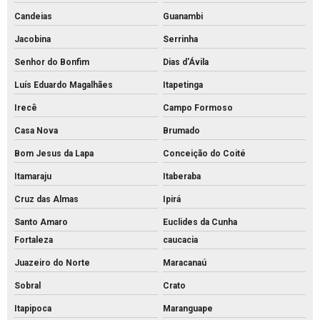
Candeias
Guanambi
Jacobina
Serrinha
Senhor do Bonfim
Dias d'Ávila
Luís Eduardo Magalhães
Itapetinga
Irecê
Campo Formoso
Casa Nova
Brumado
Bom Jesus da Lapa
Conceição do Coité
Itamaraju
Itaberaba
Cruz das Almas
Ipirá
Santo Amaro
Euclides da Cunha
Fortaleza
caucacia
Juazeiro do Norte
Maracanaú
Sobral
Crato
Itapipoca
Maranguape