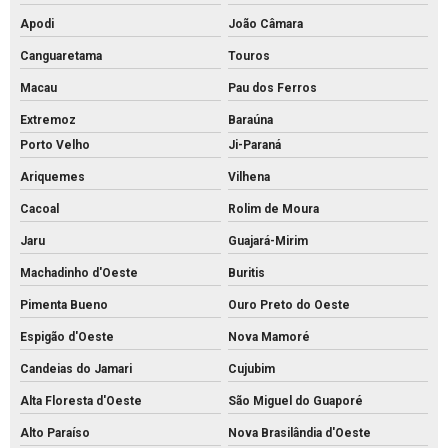
Apodi
João Câmara
Canguaretama
Touros
Macau
Pau dos Ferros
Extremoz
Baraúna
Porto Velho
Ji-Paraná
Ariquemes
Vilhena
Cacoal
Rolim de Moura
Jaru
Guajará-Mirim
Machadinho d'Oeste
Buritis
Pimenta Bueno
Ouro Preto do Oeste
Espigão d'Oeste
Nova Mamoré
Candeias do Jamari
Cujubim
Alta Floresta d'Oeste
São Miguel do Guaporé
Alto Paraíso
Nova Brasilândia d'Oeste