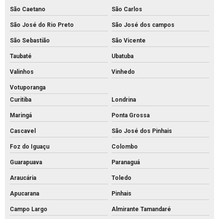
Piso intertravado 16 faces
São Caetano
São Carlos
Piso intertravado bloquete
São José do Rio Preto
São José dos campos
Piso intertravado de concreto para calçadas
São Sebastião
São Vicente
Piso intertravado de concreto preço m2
Taubaté
Ubatuba
Valinhos
Vinhedo
Piso intertravado de concreto preço
Votuporanga
Piso intertravado de concreto retangular
Curitiba
Londrina
Piso intertravado de concreto
Maringá
Ponta Grossa
Piso intertravado preço instalado
Cascavel
São José dos Pinhais
Piso intertravado preço m2 rs
Foz do Iguaçu
Colombo
Piso intertravado preço metro quadrado
Guarapuava
Paranaguá
Piso intertravado preço
Araucária
Toledo
Piso pavs
Apucarana
Pinhais
Piso pvs concreto
Campo Largo
Almirante Tamandaré