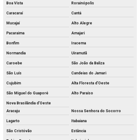
Boa Vista
Rorainópolis
Caracaraí
Cantá
Mucajaí
Alto Alegre
Pacaraima
Amajari
Bonfim
Iracema
Normandia
Uiramutã
Caroebe
São João da Baliza
São Luís
Candeias do Jamari
Cujubim
Alta Floresta d'Oeste
São Miguel do Guaporé
Alto Paraíso
Nova Brasilândia d'Oeste
Aracaju
Nossa Senhora do Socorro
Lagarto
Itabaiana
São Cristóvão
Estância