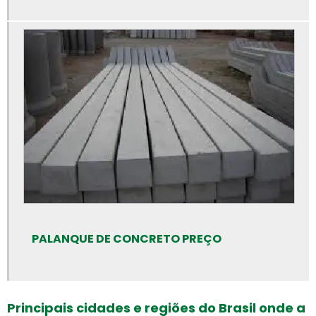
Calha de concreto pré moldado
Calha de concreto preço
Calhas de concreto
Canaleta de concreto 14x19x39
Canaleta de concreto de 30 cm
Canaleta de concreto preço
Canaleta de concreto tipo u
Canaleta de concreto valor
Cano de cimento preço
Cano de cimento
PALANQUE DE CONCRETO PREÇO
Cano de concreto preço rs
Canos de concreto preço
Canos de concreto
Principais cidades e regiões do Brasil onde a