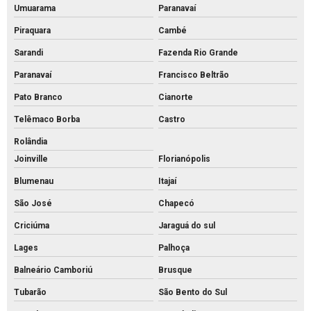
Piso tátil de concreto 25x25
Umuarama
Paranavaí
Piso tátil concreto preço m2
Piraquara
Cambé
Piso tátil de concreto preço
Sarandi
Fazenda Rio Grande
Paranavaí
Francisco Beltrão
Piso tátil concreto venda
Pato Branco
Cianorte
Piso tátil de concreto
Telêmaco Borba
Castro
Piso tátil direcional concreto
Rolândia
Pisos intertravados de concreto venda
Joinville
Florianópolis
Preço bloco de concreto 14x19x39
Blumenau
Itajaí
Preço bloco de concreto 9x19x39
São José
Chapecó
Preço bloco de concreto para calçada
Criciúma
Jaraguá do sul
Preço bloco de concreto estrutural
Lages
Palhoça
Preço bloco de concreto para muro
Balneário Camboriú
Brusque
Preço bloco de concreto
Tubarão
São Bento do Sul