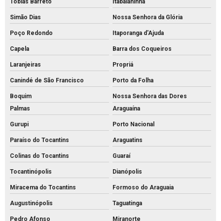
Tobias Barreto
Itabaianinha
Simão Dias
Nossa Senhora da Glória
Poço Redondo
Itaporanga d'Ajuda
Capela
Barra dos Coqueiros
Laranjeiras
Propriá
Canindé de São Francisco
Porto da Folha
Boquim
Nossa Senhora das Dores
Palmas
Araguaína
Gurupi
Porto Nacional
Paraíso do Tocantins
Araguatins
Colinas do Tocantins
Guaraí
Tocantinópolis
Dianópolis
Miracema do Tocantins
Formoso do Araguaia
Augustinópolis
Taguatinga
Pedro Afonso
Miranorte