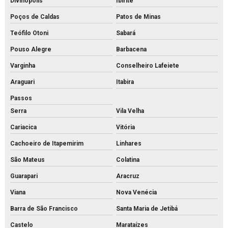
Divinópolis
Ibirité
Intertravado de concreto preço
Poços de Caldas
Patos de Minas
Intertravado de concreto
Teófilo Otoni
Sabará
Pouso Alegre
Barbacena
Intertravados de concreto pisos
Varginha
Conselheiro Lafeiete
Meio fio de concreto para calçada
Araguari
Itabira
Meio fio de concreto comprar
Passos
Meio fio de concreto pré moldado
Serra
Vila Velha
Meio fio de concreto preço
Cariacica
Vitória
Meio fio de concreto valor
Cachoeiro de Itapemirim
Linhares
Meio fio de concreto a venda
São Mateus
Colatina
Meio fio de concreto
Guarapari
Aracruz
Mourão de concreto para cerca comprar
Viana
Nova Venécia
Mourão de concreto rs
Barra de São Francisco
Santa Maria de Jetibá
Mourões de concreto 10x10 preço
Castelo
Marataízes