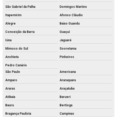
Mourões de concreto para alambrado
São Gabriel da Palha
Domingos Martins
Itapemirim
Afonso Cláudio
Mourões de concreto para cerca preço
Alegre
Baixo Guandu
Mourões de concreto para cerca valores
Conceição da Barra
Guaçuí
Mourões de concreto para cerca
Iúna
Jaguaré
Mourões de concreto curvo
Mimoso do Sul
Sooretama
Palanque de concreto 10x10
Anchieta
Pinheiros
Palanque de concreto para alambrado preço
Pedro Canário
Palanque de concreto para cerca a venda
São Paulo
Americana
Palanque concreto para cerca
Amparo
Araraquara
Palanque de concreto preço
Araras
Araçatuba
Palanque de concreto valor
Atibaia
Barueri
Palanque de concreto a venda
Bauru
Bertioga
Palanque de concreto
Bragança Paulista
Campinas