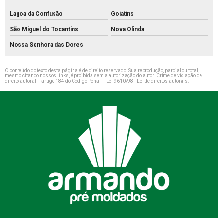
Lagoa da Confusão
Goiatins
São Miguel do Tocantins
Nova Olinda
Nossa Senhora das Dores
O conteúdo do texto desta página é de direito reservado. Sua reprodução, parcial ou total,
mesmo citando nossos links, é proibida sem a autorização do autor. Crime de violação de
direito autoral – artigo 184 do Código Penal –
Lei 9610/98 - Lei de direitos autorais
.