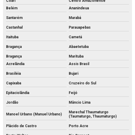
Coari
Centro Amazonense
Belém
Ananindeua
Santarém
Marabá
Castanhal
Parauapebas
Itaituba
Cametá
Bragança
Abaetetuba
Bragança
Marituba
Acrelândia
Assis Brasil
Brasiléia
Bujari
Capixaba
Cruzeiro do Sul
Epitaciolândia
Feijó
Jordão
Mâncio Lima
Marechal Thaumaturgo
Manoel Urbano (Manuel Urbano)
(Taumaturgo, Thaumaturgo)
Plácido de Castro
Porto Acre