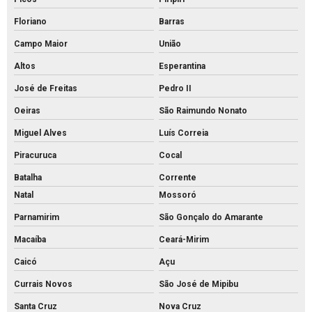
Floriano
Barras
Campo Maior
União
Altos
Esperantina
José de Freitas
Pedro II
Oeiras
São Raimundo Nonato
Miguel Alves
Luís Correia
Piracuruca
Cocal
Batalha
Corrente
Natal
Mossoró
Parnamirim
São Gonçalo do Amarante
Macaíba
Ceará-Mirim
Caicó
Açu
Currais Novos
São José de Mipibu
Santa Cruz
Nova Cruz