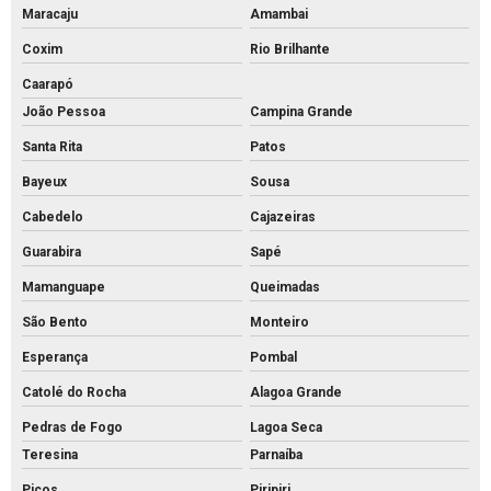
Maracaju
Amambai
Coxim
Rio Brilhante
Caarapó
João Pessoa
Campina Grande
Santa Rita
Patos
Bayeux
Sousa
Cabedelo
Cajazeiras
Guarabira
Sapé
Mamanguape
Queimadas
São Bento
Monteiro
Esperança
Pombal
Catolé do Rocha
Alagoa Grande
Pedras de Fogo
Lagoa Seca
Teresina
Parnaíba
Picos
Piripiri