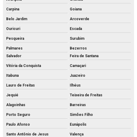
Tubo de concreto 400mm
Carpina
Goiana
Belo Jardim
Arcoverde
Tubo de concreto de 40cm preço
Ouricuri
Escada
Tubo de concreto preço
Pesqueira
Surubim
Tubo de concreto valor
Palmares
Bezerros
Venda de bloquete para calçada
Salvador
Feira de Santana
Vitória da Conquista
Camaçari
Itabuna
Juazeiro
Lauro de Freitas
Ilhéus
Jequié
Teixeira de Freitas
Alagoinhas
Barreiras
Porto Seguro
Simões Filho
Paulo Afonso
Eunápolis
Santo Antônio de Jesus
Valença