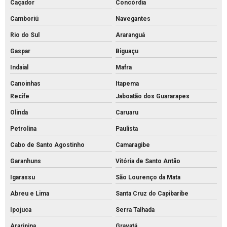
Preço de bloco intertravado de concreto
Caçador
Concórdia
Preço do piso intertravado
Camboriú
Navegantes
Preço de piso intertravado de concreto
Rio do Sul
Araranguá
Gaspar
Biguaçu
Pvs artefatos de concreto
Indaial
Mafra
Pvs concreto preço
Canoinhas
Itapema
Pvs concreto rs
Recife
Jaboatão dos Guararapes
Pvs concreto valor
Olinda
Caruaru
Pvs concreto
Petrolina
Paulista
Tijolo de concreto para calçada
Cabo de Santo Agostinho
Camaragibe
Tijolo de concreto maciço
Garanhuns
Vitória de Santo Antão
Tijolo de concreto para muro
Igarassu
São Lourenço da Mata
Tijolo de concreto preço
Abreu e Lima
Santa Cruz do Capibaribe
Tijolo de concreto vazado
Ipojuca
Serra Talhada
Tijolo de concreto
Araripina
Gravatá