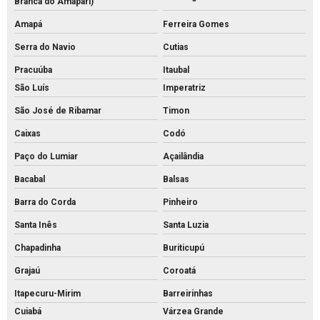
Branca do Amaparí)
Amapá
Ferreira Gomes
Serra do Navio
Cutias
Pracuúba
Itaubal
São Luís
Imperatriz
São José de Ribamar
Timon
Caixas
Codó
Paço do Lumiar
Açailândia
Bacabal
Balsas
Barra do Corda
Pinheiro
Santa Inês
Santa Luzia
Chapadinha
Buriticupú
Grajaú
Coroatá
Itapecuru-Mirim
Barreirinhas
Cuiabá
Várzea Grande