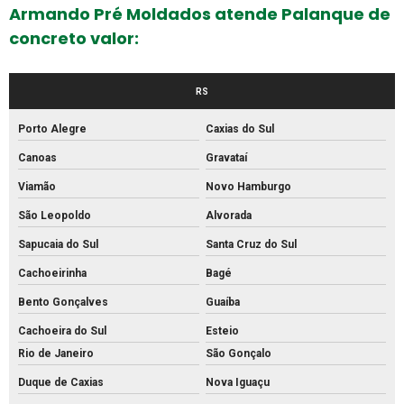
Empresa de artefatos de concreto
Armando Pré Moldados atende Palanque de
concreto valor:
Empresa de meio fio
Empresa de piso intertravado
RS
Empresa de tubos de concreto
Porto Alegre
Caxias do Sul
Fabrica de artefatos de concreto
Canoas
Gravataí
Fabrica de bloco de concreto estrutural
Viamão
Novo Hamburgo
Fabrica de bloco intertravado
São Leopoldo
Alvorada
Fábrica de blocos de cimento
Sapucaia do Sul
Santa Cruz do Sul
Fábrica de blocos de concreto
Cachoeirinha
Bagé
Fábrica de canos de concreto
Bento Gonçalves
Guaíba
Fábrica de meio fio de concreto
Cachoeira do Sul
Esteio
Fábrica de meio fio
Rio de Janeiro
São Gonçalo
Fábrica de mourão de concreto
Duque de Caxias
Nova Iguaçu