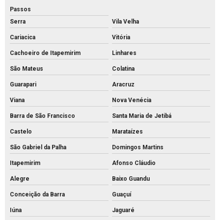
Mourões de concreto para alambrado
Passos
Mourões de concreto para cerca preço
Serra
Vila Velha
Cariacica
Vitória
Mourões de concreto para cerca valores
Cachoeiro de Itapemirim
Linhares
Mourões de concreto para cerca
São Mateus
Colatina
Mourões de concreto curvo
Guarapari
Aracruz
Palanque de concreto 10x10
Viana
Nova Venécia
Palanque de concreto para alambrado preço
Barra de São Francisco
Santa Maria de Jetibá
Palanque de concreto para cerca a venda
Castelo
Marataízes
Palanque concreto para cerca
São Gabriel da Palha
Domingos Martins
Palanque de concreto preço
Itapemirim
Afonso Cláudio
Palanque de concreto valor
Alegre
Baixo Guandu
Palanque de concreto a venda
Conceição da Barra
Guaçuí
Palanque de concreto
Iúna
Jaguaré