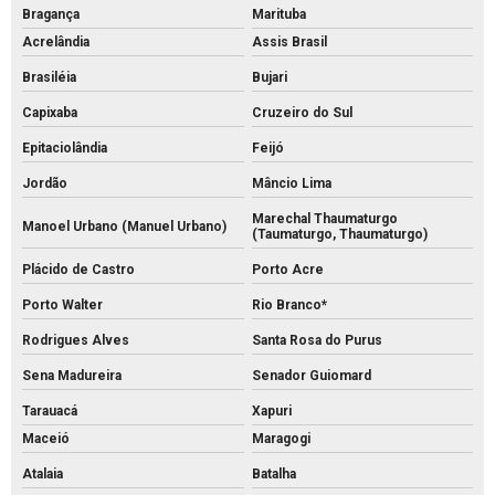
Bragança
Marituba
Acrelândia
Assis Brasil
Brasiléia
Bujari
Capixaba
Cruzeiro do Sul
Epitaciolândia
Feijó
Jordão
Mâncio Lima
Marechal Thaumaturgo
Manoel Urbano (Manuel Urbano)
(Taumaturgo, Thaumaturgo)
Plácido de Castro
Porto Acre
Porto Walter
Rio Branco*
Rodrigues Alves
Santa Rosa do Purus
Sena Madureira
Senador Guiomard
Tarauacá
Xapuri
Maceió
Maragogi
Atalaia
Batalha