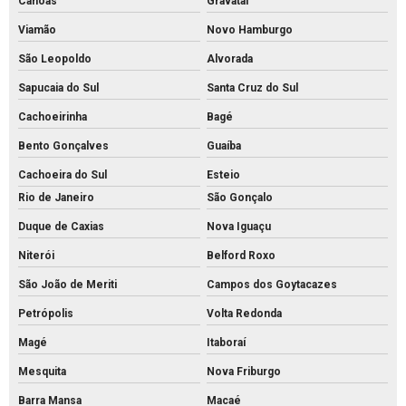
Canoas
Gravataí
Fabrica de piso intertravado
Viamão
Novo Hamburgo
Fábrica piso tátil concreto
São Leopoldo
Alvorada
Fábrica de tijolos de cimento
Sapucaia do Sul
Santa Cruz do Sul
Fábrica de tubo de concreto
Cachoeirinha
Bagé
Fabricante de piso intertravado
Bento Gonçalves
Guaíba
Fornecedor de piso intertravado
Cachoeira do Sul
Esteio
Rio de Janeiro
São Gonçalo
Fornecedor de tubos de concreto
Duque de Caxias
Nova Iguaçu
Grelha de concreto para canaleta
Niterói
Belford Roxo
Grelha de concreto pré moldado preço
São João de Meriti
Campos dos Goytacazes
Grelha de concreto pré moldado
Petrópolis
Volta Redonda
Grelha de concreto preço
Magé
Itaboraí
Grelha de concreto
Mesquita
Nova Friburgo
Intertravado de concreto comprar
Barra Mansa
Macaé