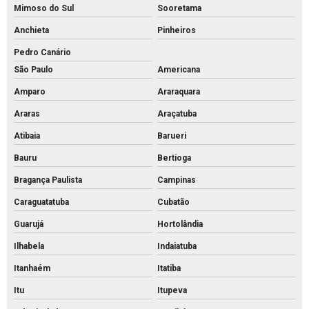
Pavimentação bloco intertravado
Mimoso do Sul
Sooretama
Pavimentação intertravada preço
Anchieta
Pinheiros
Pavimentação intertravada
Pedro Canário
São Paulo
Americana
Pavimentação piso intertravado
Amparo
Araraquara
Pavimento intertravado de concreto
Araras
Araçatuba
Piso de concreto para calçada preço
Atibaia
Barueri
Piso de concreto para calçada
Bauru
Bertioga
Piso de concreto intertravado preço
Bragança Paulista
Campinas
Piso de concreto intertravado retangular
Caraguatatuba
Cubatão
Piso de concreto intertravado
Guarujá
Hortolândia
Piso de concreto valor
Ilhabela
Indaiatuba
Piso de encaixe concreto
Itanhaém
Itatiba
Piso intertravado 16 faces 8 cm
Itu
Itupeva
Piso intertravado 16 faces