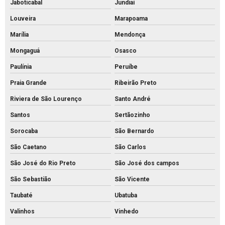
Jaboticabal
Jundiaí
Piso intertravado bloquete
Louveira
Marapoama
Piso intertravado de concreto para calçadas
Marília
Mendonça
Piso intertravado de concreto preço m2
Mongaguá
Osasco
Paulínia
Peruíbe
Piso intertravado de concreto preço
Praia Grande
Ribeirão Preto
Piso intertravado de concreto retangular
Riviera de São Lourenço
Santo André
Piso intertravado de concreto
Santos
Sertãozinho
Piso intertravado preço instalado
Sorocaba
São Bernardo
Piso intertravado preço m2 rs
São Caetano
São Carlos
Piso intertravado preço metro quadrado
São José do Rio Preto
São José dos campos
Piso intertravado preço
São Sebastião
São Vicente
Piso pavs
Taubaté
Ubatuba
Piso pvs concreto
Valinhos
Vinhedo
Piso tátil de concreto 25x25