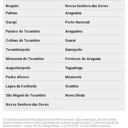
Boquim
Nossa Senhora das Dores
Palmas
Araguaína
Gurupi
Porto Nacional
Paraíso do Tocantins
Araguatins
Colinas do Tocantins
Guaraí
Tocantinópolis
Dianópolis
Miracema do Tocantins
Formoso do Araguaia
Augustinópolis
Taguatinga
Pedro Afonso
Miranorte
Lagoa da Confusão
Goiatins
São Miguel do Tocantins
Nova Olinda
Nossa Senhora das Dores
O conteúdo do texto desta página é de direito reservado. Sua reprodução, parcial ou total,
mesmo citando nossos links, é proibida sem a autorização do autor. Crime de violação de
direito autoral – artigo 184 do Código Penal –
Lei 9610/98 - Lei de direitos autorais
.