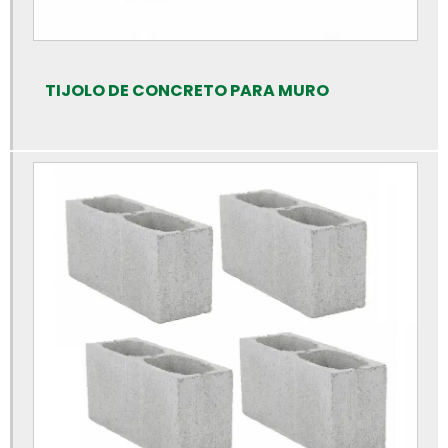
Blocos de concreto para calçamento
Blocos de concreto rs preço
Blocos de concreto valor
TIJOLO DE CONCRETO PARA MURO
Bloquete para calçada preço
Bloquete para calçada
Bloquete para calçamento
Bloquete de cimento para calçada
Bloquete de concreto para calçada
Bloquete intertravado de concreto
Bloquetes para calçamento preço
Bloquetes de concreto para piso
Bloquetes de concreto preço
Calha de concreto para piso
Calha de concreto pré moldado