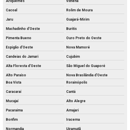
Ariquemes
Vilhena
Cacoal
Rolim de Moura
Jaru
Guajará-Mirim
Machadinho d'Oeste
Buritis
Pimenta Bueno
Ouro Preto do Oeste
Espigão d'Oeste
Nova Mamoré
Candeias do Jamari
Cujubim
Alta Floresta d'Oeste
São Miguel do Guaporé
Alto Paraíso
Nova Brasilândia d'Oeste
Boa Vista
Rorainópolis
Caracaraí
Cantá
Mucajaí
Alto Alegre
Pacaraima
Amajari
Bonfim
Iracema
Normandia
Uiramutã