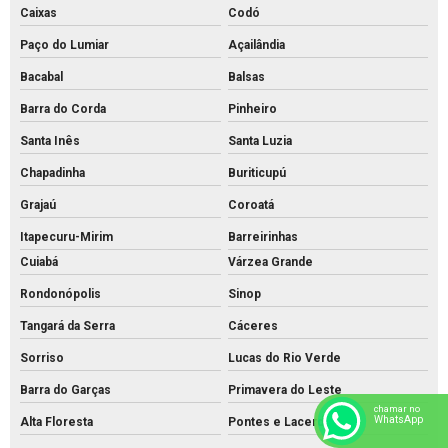
Caixas
Codó
Paço do Lumiar
Açailândia
Bacabal
Balsas
Barra do Corda
Pinheiro
Santa Inês
Santa Luzia
Chapadinha
Buriticupú
Grajaú
Coroatá
Itapecuru-Mirim
Barreirinhas
Cuiabá
Várzea Grande
Rondonópolis
Sinop
Tangará da Serra
Cáceres
Sorriso
Lucas do Rio Verde
Barra do Garças
Primavera do Leste
chamar no
WhatsApp
Alta Floresta
Pontes e Lacerda