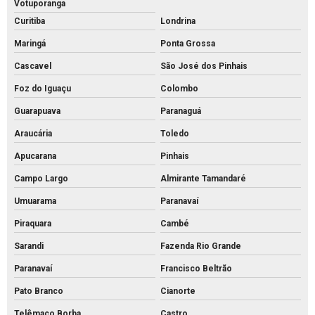
Votuporanga
Piso tátil concreto preço m2
Curitiba
Londrina
Piso tátil de concreto preço
Maringá
Ponta Grossa
Piso tátil concreto venda
Cascavel
São José dos Pinhais
Foz do Iguaçu
Colombo
Piso tátil de concreto
Guarapuava
Paranaguá
Piso tátil direcional concreto
Araucária
Toledo
Pisos intertravados de concreto venda
Apucarana
Pinhais
Preço bloco de concreto 14x19x39
Campo Largo
Almirante Tamandaré
Preço bloco de concreto 9x19x39
Umuarama
Paranavaí
Preço bloco de concreto para calçada
Piraquara
Cambé
Preço bloco de concreto estrutural
Sarandi
Fazenda Rio Grande
Preço bloco de concreto para muro
Paranavaí
Francisco Beltrão
Preço bloco de concreto
Pato Branco
Cianorte
Preço de bloco intertravado de concreto
Telêmaco Borba
Castro