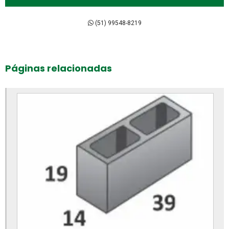
Bloco intertravado de concreto preço
Bloco intertravado de concreto
(51) 99548-8219
Bloco intertravado preço m2
Bloco intertravado preço
Páginas relacionadas
Bloco intertravado retangular
Bloco intertravado
Blocos para calçada preço
Blocos para calçada
Blocos para calçamento
Blocos de concreto 14x19x39 fábrica
Blocos de concreto 14x19x39 preço
Blocos de concreto 14x19x39cm
Blocos de concreto para calçada