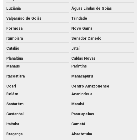
Luziânia
Águas Lindas de Goiás
Valparaíso de Goiás
Trindade
Formosa
Novo Gama
Itumbiara
Senador Canedo
Catalão
Jataí
Planaltina
Caldas Novas
Manaus
Parintins
Itacoatiara
Manacapuru
Coari
Centro Amazonense
Belém
Ananindeua
Santarém
Marabá
Castanhal
Parauapebas
Itaituba
Cametá
Bragança
Abaetetuba