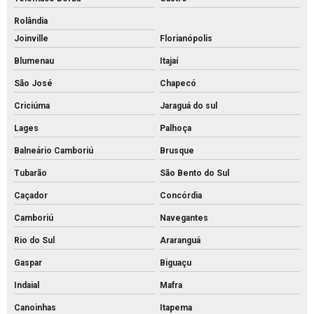
Preço do piso intertravado
Rolândia
Preço de piso intertravado de concreto
Joinville
Florianópolis
Blumenau
Itajaí
Pvs artefatos de concreto
São José
Chapecó
Pvs concreto preço
Criciúma
Jaraguá do sul
Pvs concreto rs
Lages
Palhoça
Pvs concreto valor
Balneário Camboriú
Brusque
Pvs concreto
Tubarão
São Bento do Sul
Tijolo de concreto para calçada
Caçador
Concórdia
Tijolo de concreto maciço
Camboriú
Navegantes
Tijolo de concreto para muro
Rio do Sul
Araranguá
Tijolo de concreto preço
Gaspar
Biguaçu
Tijolo de concreto vazado
Indaial
Mafra
Tijolo de concreto
Canoinhas
Itapema