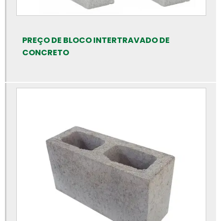
Calha de concreto preço
Calhas de concreto
PREÇO DE BLOCO INTERTRAVADO DE
Canaleta de concreto 14x19x39
CONCRETO
Canaleta de concreto de 30 cm
Canaleta de concreto preço
Canaleta de concreto tipo u
Canaleta de concreto valor
Cano de cimento preço
Cano de cimento
Cano de concreto preço rs
Canos de concreto preço
Canos de concreto
Empresa de artefatos de concreto