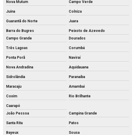
Nova Mutum
Campo Verde
Juína
Colniza
Guarantã do Norte
Juara
Barra do Bugres
Peixoto de Azevedo
Campo Grande
Dourados
Três Lagoas
Corumbá
Ponta Porã
Naviraí
Nova Andradina
Aquidauana
Sidrolândia
Paranaíba
Maracaju
Amambai
Coxim
Rio Brilhante
Caarapó
João Pessoa
Campina Grande
Santa Rita
Patos
Bayeux
Sousa