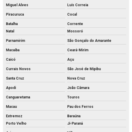
Miguel Alves
Luís Correia
Piracuruca
Cocal
Batalha
Corrente
Natal
Mossoró
Parnamirim
São Gonçalo do Amarante
Macaíba
Ceará-Mirim
Caicó
Açu
Currais Novos
São José de Mipibu
Santa Cruz
Nova Cruz
Apodi
João Câmara
Canguaretama
Touros
Macau
Pau dos Ferros
Extremoz
Baraúna
Porto Velho
Ji-Paraná