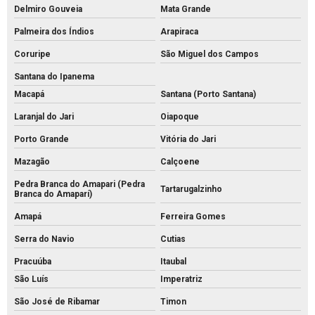
Delmiro Gouveia
Mata Grande
Palmeira dos Índios
Arapiraca
Coruripe
São Miguel dos Campos
Santana do Ipanema
Macapá
Santana (Porto Santana)
Laranjal do Jari
Oiapoque
Porto Grande
Vitória do Jari
Mazagão
Calçoene
Pedra Branca do Amapari (Pedra
Tartarugalzinho
Branca do Amaparí)
Amapá
Ferreira Gomes
Serra do Navio
Cutias
Pracuúba
Itaubal
São Luís
Imperatriz
São José de Ribamar
Timon