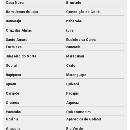
Casa Nova
Brumado
Bom Jesus da Lapa
Conceição do Coité
Itamaraju
Itaberaba
Cruz das Almas
Ipirá
Santo Amaro
Euclides da Cunha
Fortaleza
caucacia
Juazeiro do Norte
Maracanaú
Sobral
Crato
Itapipoca
Maranguape
Iguatu
Quixadá
Canindé
Pacajus
Crateús
Aquiraz
Pacatuba
Quixeramobim
Goiânia
Aparecida de Goiânia
Anápolis
Rio Verde