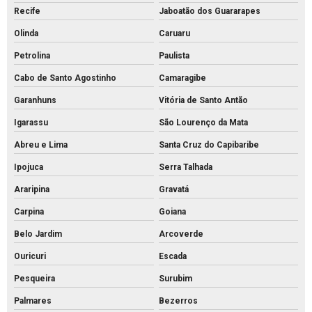
Tubo de concreto 400mm
Recife
Jaboatão dos Guararapes
Tubo de concreto de 40cm preço
Olinda
Caruaru
Petrolina
Paulista
Tubo de concreto preço
Cabo de Santo Agostinho
Camaragibe
Tubo de concreto valor
Garanhuns
Vitória de Santo Antão
Venda de bloquete para calçada
Igarassu
São Lourenço da Mata
Abreu e Lima
Santa Cruz do Capibaribe
Ipojuca
Serra Talhada
Araripina
Gravatá
Carpina
Goiana
Belo Jardim
Arcoverde
Ouricuri
Escada
Pesqueira
Surubim
Palmares
Bezerros