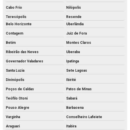
Intertravado de concreto preço
Cabo Frio
Nilópolis
Intertravado de concreto
Teresópolis
Resende
Belo Horizonte
Uberlândia
Intertravados de concreto pisos
Contagem
Juiz de Fora
Meio fio de concreto para calçada
Betim
Montes Claros
Meio fio de concreto comprar
Ribeirão das Neves
Uberaba
Meio fio de concreto pré moldado
Governador Valadares
Ipatinga
Meio fio de concreto preço
Santa Luzia
Sete Lagoas
Meio fio de concreto valor
Divinópolis
Ibirité
Meio fio de concreto a venda
Poços de Caldas
Patos de Minas
Meio fio de concreto
Teófilo Otoni
Sabará
Mourão de concreto para cerca comprar
Pouso Alegre
Barbacena
Mourão de concreto rs
Varginha
Conselheiro Lafeiete
Mourões de concreto 10x10 preço
Araguari
Itabira