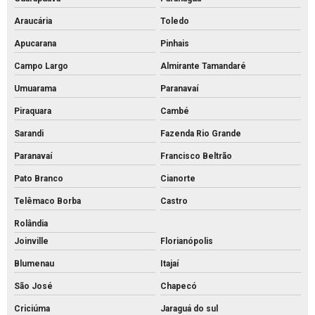
Piso pavs
Araucária
Toledo
Piso pvs concreto
Apucarana
Pinhais
Piso tátil de concreto 25x25
Campo Largo
Almirante Tamandaré
Piso tátil concreto preço m2
Umuarama
Paranavaí
Piso tátil de concreto preço
Piraquara
Cambé
Piso tátil concreto venda
Sarandi
Fazenda Rio Grande
Piso tátil de concreto
Paranavaí
Francisco Beltrão
Piso tátil direcional concreto
Pato Branco
Cianorte
Pisos intertravados de concreto venda
Telêmaco Borba
Castro
Preço bloco de concreto 14x19x39
Rolândia
Preço bloco de concreto 9x19x39
Joinville
Florianópolis
Preço bloco de concreto para calçada
Blumenau
Itajaí
São José
Chapecó
Preço bloco de concreto estrutural
Criciúma
Jaraguá do sul
Preço bloco de concreto para muro