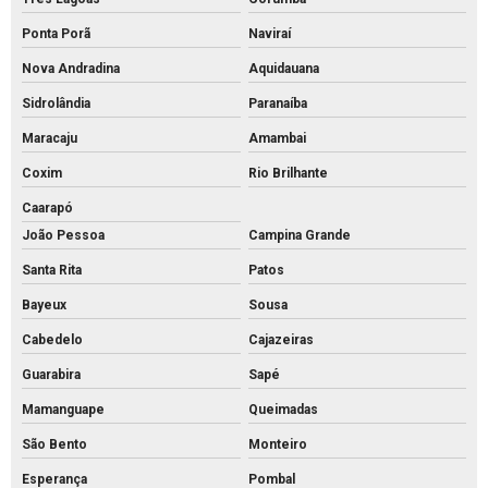
Ponta Porã
Naviraí
Nova Andradina
Aquidauana
Sidrolândia
Paranaíba
Maracaju
Amambai
Coxim
Rio Brilhante
Caarapó
João Pessoa
Campina Grande
Santa Rita
Patos
Bayeux
Sousa
Cabedelo
Cajazeiras
Guarabira
Sapé
Mamanguape
Queimadas
São Bento
Monteiro
Esperança
Pombal