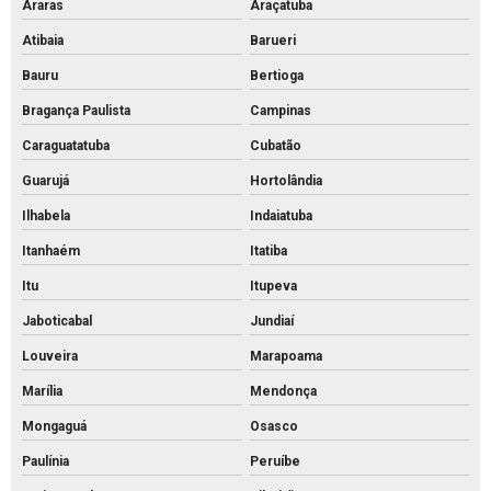
Araras
Araçatuba
Palanque de concreto a venda
Atibaia
Barueri
Palanque de concreto
Bauru
Bertioga
Pavimentação bloco intertravado
Bragança Paulista
Campinas
Pavimentação intertravada preço
Caraguatatuba
Cubatão
Pavimentação intertravada
Guarujá
Hortolândia
Pavimentação piso intertravado
Ilhabela
Indaiatuba
Pavimento intertravado de concreto
Itanhaém
Itatiba
Piso de concreto para calçada preço
Itu
Itupeva
Piso de concreto para calçada
Jaboticabal
Jundiaí
Piso de concreto intertravado preço
Louveira
Marapoama
Piso de concreto intertravado retangular
Marília
Mendonça
Piso de concreto intertravado
Mongaguá
Osasco
Piso de concreto valor
Paulínia
Peruíbe