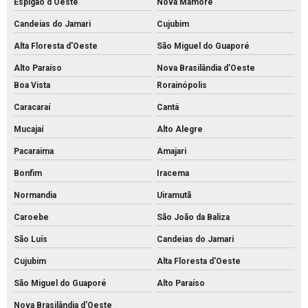
Espigão d'Oeste
Nova Mamoré
Candeias do Jamari
Cujubim
Alta Floresta d'Oeste
São Miguel do Guaporé
Alto Paraíso
Nova Brasilândia d'Oeste
Boa Vista
Rorainópolis
Caracaraí
Cantá
Mucajaí
Alto Alegre
Pacaraima
Amajari
Bonfim
Iracema
Normandia
Uiramutã
Caroebe
São João da Baliza
São Luís
Candeias do Jamari
Cujubim
Alta Floresta d'Oeste
São Miguel do Guaporé
Alto Paraíso
Nova Brasilândia d'Oeste