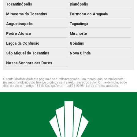
Tocantinópolis
Dianópolis
Miracema do Tocantins
Formoso do Araguaia
Augustinópolis
Taguatinga
Pedro Afonso
Miranorte
Lagoa da Confusão
Goiatins
São Miguel do Tocantins
Nova Olinda
Nossa Senhora das Dores
O conteúdo do texto desta página é de direito reservado. Sua reprodução, parcial ou total,
mesmo citando nossos links, é proibida sem a autorização do autor. Crime de violação de
direito autoral – artigo 184 do Código Penal –
Lei 9610/98 - Lei de direitos autorais
.