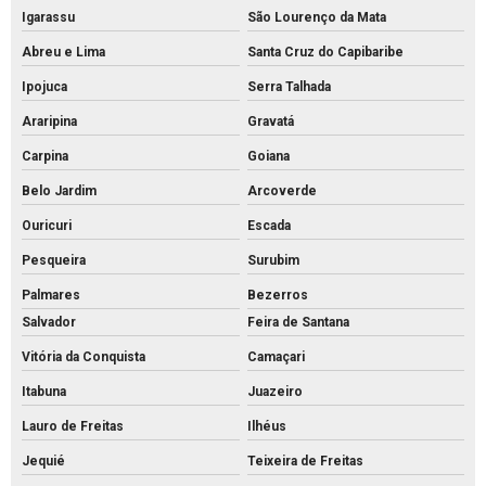
Igarassu
São Lourenço da Mata
Tijolo de concreto vazado
Abreu e Lima
Santa Cruz do Capibaribe
Tijolo de concreto
Ipojuca
Serra Talhada
Tubo de concreto 400mm
Araripina
Gravatá
Tubo de concreto de 40cm preço
Carpina
Goiana
Tubo de concreto preço
Belo Jardim
Arcoverde
Tubo de concreto valor
Ouricuri
Escada
Venda de bloquete para calçada
Pesqueira
Surubim
Palmares
Bezerros
Salvador
Feira de Santana
Vitória da Conquista
Camaçari
Itabuna
Juazeiro
Lauro de Freitas
Ilhéus
Jequié
Teixeira de Freitas