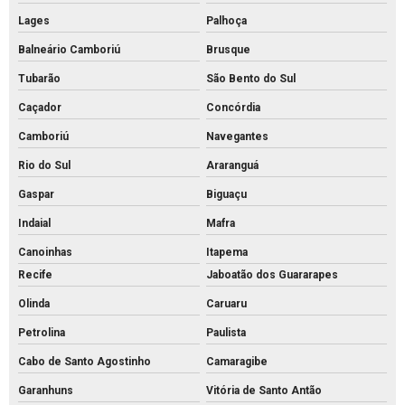
Lages
Palhoça
Preço bloco de concreto
Balneário Camboriú
Brusque
Preço de bloco intertravado de concreto
Tubarão
São Bento do Sul
Preço do piso intertravado
Caçador
Concórdia
Preço de piso intertravado de concreto
Camboriú
Navegantes
Pvs artefatos de concreto
Rio do Sul
Araranguá
Pvs concreto preço
Gaspar
Biguaçu
Pvs concreto rs
Indaial
Mafra
Pvs concreto valor
Canoinhas
Itapema
Pvs concreto
Recife
Jaboatão dos Guararapes
Tijolo de concreto para calçada
Olinda
Caruaru
Petrolina
Paulista
Tijolo de concreto maciço
Cabo de Santo Agostinho
Camaragibe
Tijolo de concreto para muro
Garanhuns
Vitória de Santo Antão
Tijolo de concreto preço