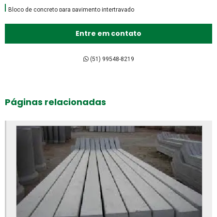
Bloco de concreto para pavimento intertravado
Bloco de encaixe de concreto
Entre em contato
Bloco intertravado de concreto preço
Bloco intertravado de concreto
(51) 99548-8219
Bloco intertravado preço m2
Bloco intertravado preço
Páginas relacionadas
Bloco intertravado retangular
Bloco intertravado
Blocos para calçada preço
Blocos para calçada
Blocos para calçamento
Blocos de concreto 14x19x39 fábrica
Blocos de concreto 14x19x39 preço