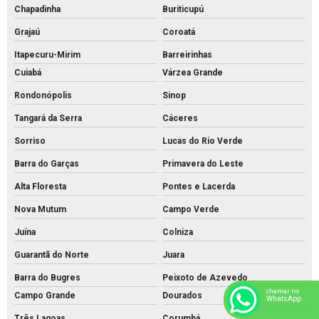
Chapadinha
Buriticupú
Grajaú
Coroatá
Itapecuru-Mirim
Barreirinhas
Cuiabá
Várzea Grande
Rondonópolis
Sinop
Tangará da Serra
Cáceres
Sorriso
Lucas do Rio Verde
Barra do Garças
Primavera do Leste
Alta Floresta
Pontes e Lacerda
Nova Mutum
Campo Verde
Juína
Colniza
Guarantã do Norte
Juara
Barra do Bugres
Peixoto de Azevedo
chamar no
Campo Grande
Dourados
WhatsApp
Três Lagoas
Corumbá