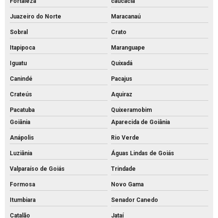
Fortaleza
caucacia
Juazeiro do Norte
Maracanaú
Sobral
Crato
Itapipoca
Maranguape
Iguatu
Quixadá
Canindé
Pacajus
Crateús
Aquiraz
Pacatuba
Quixeramobim
Goiânia
Aparecida de Goiânia
Anápolis
Rio Verde
Luziânia
Águas Lindas de Goiás
Valparaíso de Goiás
Trindade
Formosa
Novo Gama
Itumbiara
Senador Canedo
Catalão
Jataí