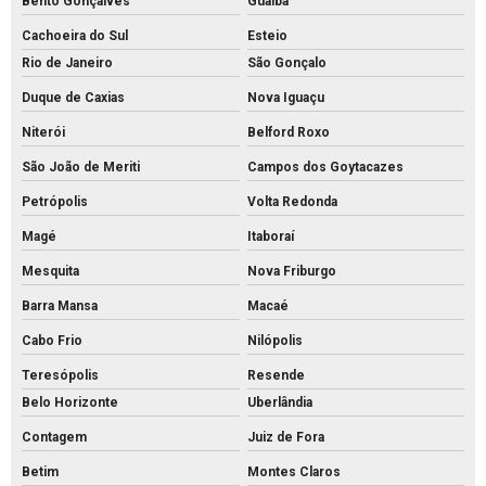
Bento Gonçalves
Guaíba
Fábrica de mourão de concreto
Cachoeira do Sul
Esteio
Rio de Janeiro
São Gonçalo
Fábrica de palanque de concreto
Duque de Caxias
Nova Iguaçu
Fabrica de piso intertravado
Niterói
Belford Roxo
Fábrica piso tátil concreto
São João de Meriti
Campos dos Goytacazes
Fábrica de tijolos de cimento
Petrópolis
Volta Redonda
Fábrica de tubo de concreto
Magé
Itaboraí
Fabricante de piso intertravado
Mesquita
Nova Friburgo
Fornecedor de piso intertravado
Barra Mansa
Macaé
Fornecedor de tubos de concreto
Cabo Frio
Nilópolis
Grelha de concreto para canaleta
Teresópolis
Resende
Grelha de concreto pré moldado preço
Belo Horizonte
Uberlândia
Contagem
Juiz de Fora
Grelha de concreto pré moldado
Betim
Montes Claros
Grelha de concreto preço