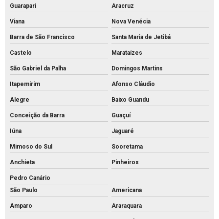
Guarapari
Aracruz
Mourão de concreto rs
Viana
Nova Venécia
Mourões de concreto 10x10 preço
Barra de São Francisco
Santa Maria de Jetibá
Mourões de concreto para alambrado
Castelo
Marataízes
Mourões de concreto para cerca preço
São Gabriel da Palha
Domingos Martins
Mourões de concreto para cerca valores
Itapemirim
Afonso Cláudio
Mourões de concreto para cerca
Alegre
Baixo Guandu
Mourões de concreto curvo
Conceição da Barra
Guaçuí
Palanque de concreto 10x10
Iúna
Jaguaré
Palanque de concreto para alambrado preço
Mimoso do Sul
Sooretama
Palanque de concreto para cerca a venda
Anchieta
Pinheiros
Palanque concreto para cerca
Pedro Canário
São Paulo
Americana
Palanque de concreto preço
Amparo
Araraquara
Palanque de concreto valor