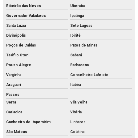
Ribeirão das Neves
Uberaba
Grelha de concreto
Governador Valadares
Ipatinga
Intertravado de concreto comprar
Santa Luzia
Sete Lagoas
Intertravado de concreto preço
Divinópolis
Ibirité
Intertravado de concreto
Poços de Caldas
Patos de Minas
Intertravados de concreto pisos
Teófilo Otoni
Sabará
Meio fio de concreto para calçada
Pouso Alegre
Barbacena
Meio fio de concreto comprar
Varginha
Conselheiro Lafeiete
Meio fio de concreto pré moldado
Araguari
Itabira
Meio fio de concreto preço
Passos
Meio fio de concreto valor
Serra
Vila Velha
Cariacica
Vitória
Meio fio de concreto a venda
Cachoeiro de Itapemirim
Linhares
Meio fio de concreto
São Mateus
Colatina
Mourão de concreto para cerca comprar