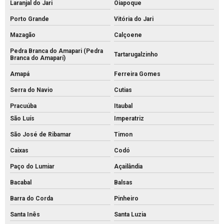
Laranjal do Jari
Oiapoque
Porto Grande
Vitória do Jari
Mazagão
Calçoene
Pedra Branca do Amapari (Pedra
Tartarugalzinho
Branca do Amaparí)
Amapá
Ferreira Gomes
Serra do Navio
Cutias
Pracuúba
Itaubal
São Luís
Imperatriz
São José de Ribamar
Timon
Caixas
Codó
Paço do Lumiar
Açailândia
Bacabal
Balsas
Barra do Corda
Pinheiro
Santa Inês
Santa Luzia