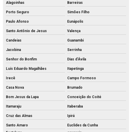
Alagoinhas
Barreiras
Porto Seguro
Simões Filho
Paulo Afonso
Eunápolis
Santo Antônio de Jesus
Valença
Candeias
Guanambi
Jacobina
Serrinha
Senhor do Bonfim
Dias d'Ávila
Luís Eduardo Magalhães
Itapetinga
Irecê
Campo Formoso
Casa Nova
Brumado
Bom Jesus da Lapa
Conceição do Coité
Itamaraju
Itaberaba
Cruz das Almas
Ipirá
Santo Amaro
Euclides da Cunha