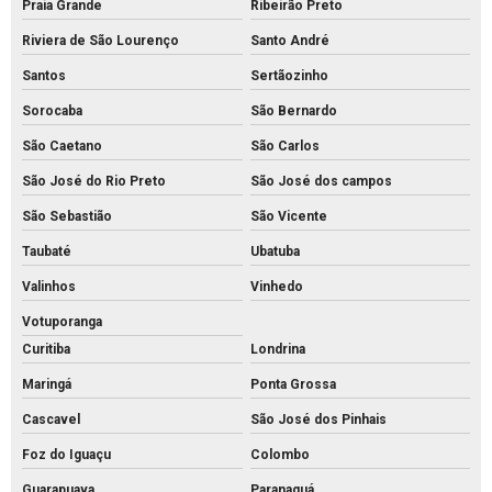
Praia Grande
Ribeirão Preto
Piso de encaixe concreto
Riviera de São Lourenço
Santo André
Piso intertravado 16 faces 8 cm
Santos
Sertãozinho
Piso intertravado 16 faces
Sorocaba
São Bernardo
Piso intertravado bloquete
São Caetano
São Carlos
Piso intertravado de concreto para calçadas
São José do Rio Preto
São José dos campos
Piso intertravado de concreto preço m2
São Sebastião
São Vicente
Piso intertravado de concreto preço
Taubaté
Ubatuba
Piso intertravado de concreto retangular
Valinhos
Vinhedo
Piso intertravado de concreto
Votuporanga
Piso intertravado preço instalado
Curitiba
Londrina
Piso intertravado preço m2 rs
Maringá
Ponta Grossa
Piso intertravado preço metro quadrado
Cascavel
São José dos Pinhais
Foz do Iguaçu
Colombo
Piso intertravado preço
Guarapuava
Paranaguá