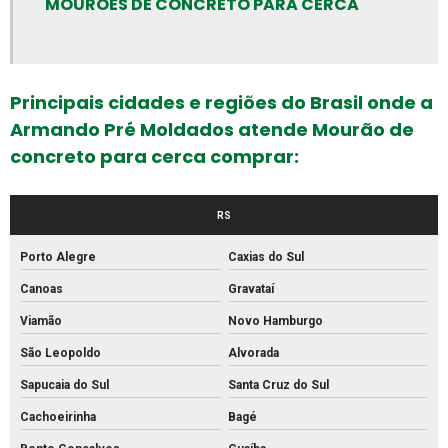
MOURÕES DE CONCRETO PARA CERCA
Canos de concreto preço
Canos de concreto
Empresa de artefatos de concreto
Principais cidades e regiões do Brasil onde a
Empresa de meio fio
Armando Pré Moldados atende Mourão de
Empresa de piso intertravado
concreto para cerca comprar:
Empresa de tubos de concreto
Fabrica de artefatos de concreto
RS
Fabrica de bloco de concreto estrutural
Porto Alegre
Caxias do Sul
Fabrica de bloco intertravado
Canoas
Gravataí
Fábrica de blocos de cimento
Viamão
Novo Hamburgo
Fábrica de blocos de concreto
São Leopoldo
Alvorada
Fábrica de canos de concreto
Sapucaia do Sul
Santa Cruz do Sul
Fábrica de meio fio de concreto
Cachoeirinha
Bagé
Fábrica de meio fio