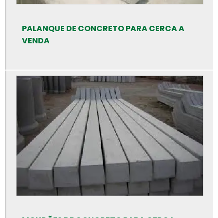
Bloquetes de concreto preço
Calha de concreto para piso
PALANQUE DE CONCRETO PARA CERCA A
Calha de concreto pré moldado
VENDA
Calha de concreto preço
Calhas de concreto
Canaleta de concreto 14x19x39
Canaleta de concreto de 30 cm
Canaleta de concreto preço
Canaleta de concreto tipo u
Canaleta de concreto valor
Cano de cimento preço
Cano de cimento
Cano de concreto preço rs