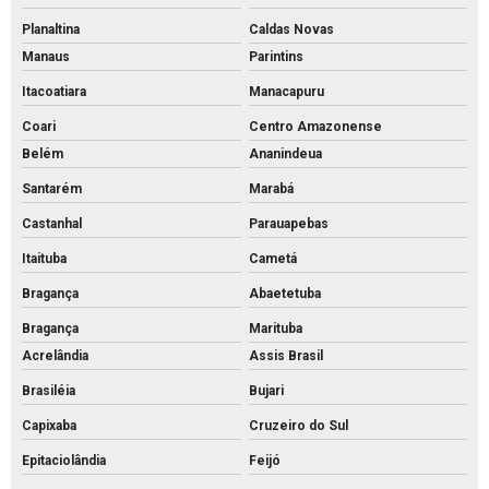
Planaltina
Caldas Novas
Manaus
Parintins
Itacoatiara
Manacapuru
Coari
Centro Amazonense
Belém
Ananindeua
Santarém
Marabá
Castanhal
Parauapebas
Itaituba
Cametá
Bragança
Abaetetuba
Bragança
Marituba
Acrelândia
Assis Brasil
Brasiléia
Bujari
Capixaba
Cruzeiro do Sul
Epitaciolândia
Feijó