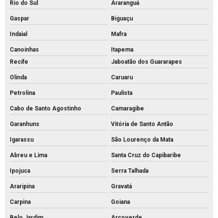
Rio do Sul
Araranguá
Preço de piso intertravado de concreto
Gaspar
Biguaçu
Pvs artefatos de concreto
Indaial
Mafra
Pvs concreto preço
Canoinhas
Itapema
Pvs concreto rs
Recife
Jaboatão dos Guararapes
Pvs concreto valor
Olinda
Caruaru
Pvs concreto
Petrolina
Paulista
Tijolo de concreto para calçada
Cabo de Santo Agostinho
Camaragibe
Tijolo de concreto maciço
Garanhuns
Vitória de Santo Antão
Tijolo de concreto para muro
Igarassu
São Lourenço da Mata
Abreu e Lima
Santa Cruz do Capibaribe
Tijolo de concreto preço
Ipojuca
Serra Talhada
Tijolo de concreto vazado
Araripina
Gravatá
Tijolo de concreto
Carpina
Goiana
Tubo de concreto 400mm
Belo Jardim
Arcoverde