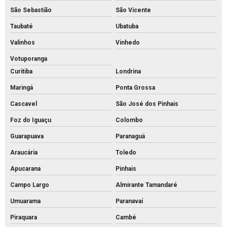
São Sebastião
São Vicente
Piso intertravado de concreto para calçadas
Taubaté
Ubatuba
Piso intertravado de concreto preço m2
Valinhos
Vinhedo
Piso intertravado de concreto preço
Votuporanga
Piso intertravado de concreto retangular
Curitiba
Londrina
Piso intertravado de concreto
Maringá
Ponta Grossa
Piso intertravado preço instalado
Cascavel
São José dos Pinhais
Piso intertravado preço m2 rs
Foz do Iguaçu
Colombo
Piso intertravado preço metro quadrado
Guarapuava
Paranaguá
Piso intertravado preço
Araucária
Toledo
Piso pavs
Apucarana
Pinhais
Campo Largo
Almirante Tamandaré
Piso pvs concreto
Umuarama
Paranavaí
Piso tátil de concreto 25x25
Piraquara
Cambé
Piso tátil concreto preço m2