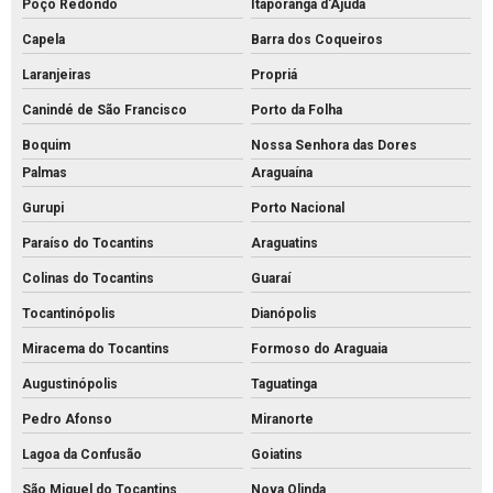
Poço Redondo
Itaporanga d'Ajuda
Capela
Barra dos Coqueiros
Laranjeiras
Propriá
Canindé de São Francisco
Porto da Folha
Boquim
Nossa Senhora das Dores
Palmas
Araguaína
Gurupi
Porto Nacional
Paraíso do Tocantins
Araguatins
Colinas do Tocantins
Guaraí
Tocantinópolis
Dianópolis
Miracema do Tocantins
Formoso do Araguaia
Augustinópolis
Taguatinga
Pedro Afonso
Miranorte
Lagoa da Confusão
Goiatins
São Miguel do Tocantins
Nova Olinda