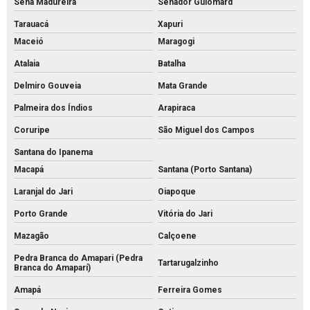
Sena Madureira
Senador Guiomard
Tarauacá
Xapuri
Maceió
Maragogi
Atalaia
Batalha
Delmiro Gouveia
Mata Grande
Palmeira dos Índios
Arapiraca
Coruripe
São Miguel dos Campos
Santana do Ipanema
Macapá
Santana (Porto Santana)
Laranjal do Jari
Oiapoque
Porto Grande
Vitória do Jari
Mazagão
Calçoene
Pedra Branca do Amapari (Pedra
Tartarugalzinho
Branca do Amaparí)
Amapá
Ferreira Gomes