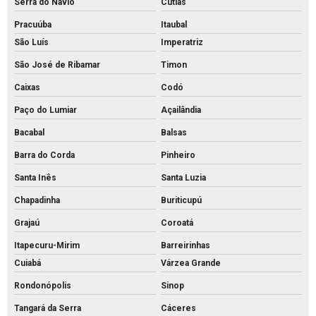
Serra do Navio
Cutias
Pracuúba
Itaubal
São Luís
Imperatriz
São José de Ribamar
Timon
Caixas
Codó
Paço do Lumiar
Açailândia
Bacabal
Balsas
Barra do Corda
Pinheiro
Santa Inês
Santa Luzia
Chapadinha
Buriticupú
Grajaú
Coroatá
Itapecuru-Mirim
Barreirinhas
Cuiabá
Várzea Grande
Rondonópolis
Sinop
Tangará da Serra
Cáceres