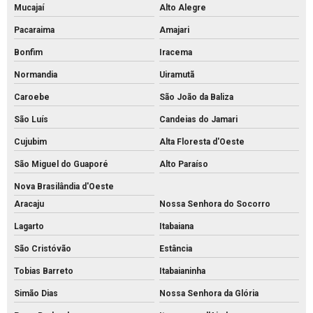
Mucajaí
Alto Alegre
Pacaraima
Amajari
Bonfim
Iracema
Normandia
Uiramutã
Caroebe
São João da Baliza
São Luís
Candeias do Jamari
Cujubim
Alta Floresta d'Oeste
São Miguel do Guaporé
Alto Paraíso
Nova Brasilândia d'Oeste
Aracaju
Nossa Senhora do Socorro
Lagarto
Itabaiana
São Cristóvão
Estância
Tobias Barreto
Itabaianinha
Simão Dias
Nossa Senhora da Glória