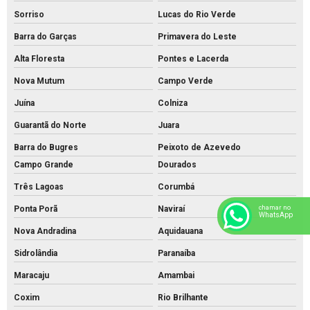
Sorriso
Lucas do Rio Verde
Barra do Garças
Primavera do Leste
Alta Floresta
Pontes e Lacerda
Nova Mutum
Campo Verde
Juína
Colniza
Guarantã do Norte
Juara
Barra do Bugres
Peixoto de Azevedo
Campo Grande
Dourados
Três Lagoas
Corumbá
chamar no
Ponta Porã
Naviraí
WhatsApp
Nova Andradina
Aquidauana
Sidrolândia
Paranaíba
Maracaju
Amambai
Coxim
Rio Brilhante