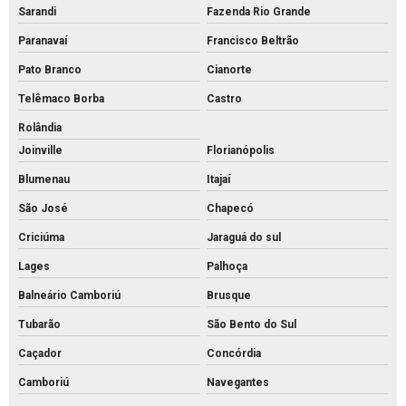
Sarandi
Fazenda Rio Grande
Piso tátil de concreto preço
Paranavaí
Francisco Beltrão
Piso tátil concreto venda
Pato Branco
Cianorte
Piso tátil de concreto
Telêmaco Borba
Castro
Piso tátil direcional concreto
Rolândia
Pisos intertravados de concreto venda
Joinville
Florianópolis
Preço bloco de concreto 14x19x39
Blumenau
Itajaí
Preço bloco de concreto 9x19x39
São José
Chapecó
Preço bloco de concreto para calçada
Criciúma
Jaraguá do sul
Preço bloco de concreto estrutural
Lages
Palhoça
Preço bloco de concreto para muro
Balneário Camboriú
Brusque
Tubarão
São Bento do Sul
Preço bloco de concreto
Caçador
Concórdia
Preço de bloco intertravado de concreto
Camboriú
Navegantes
Preço do piso intertravado