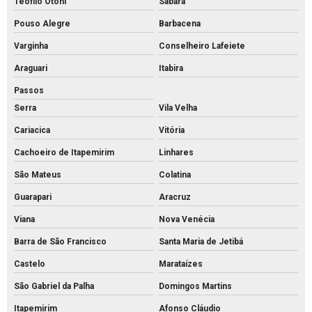
Teófilo Otoni
Sabará
Intertravado de concreto
Pouso Alegre
Barbacena
Intertravados de concreto pisos
Varginha
Conselheiro Lafeiete
Meio fio de concreto para calçada
Araguari
Itabira
Meio fio de concreto comprar
Passos
Meio fio de concreto pré moldado
Serra
Vila Velha
Meio fio de concreto preço
Cariacica
Vitória
Meio fio de concreto valor
Cachoeiro de Itapemirim
Linhares
Meio fio de concreto a venda
São Mateus
Colatina
Meio fio de concreto
Guarapari
Aracruz
Viana
Nova Venécia
Mourão de concreto para cerca comprar
Barra de São Francisco
Santa Maria de Jetibá
Mourão de concreto rs
Castelo
Marataízes
Mourões de concreto 10x10 preço
São Gabriel da Palha
Domingos Martins
Mourões de concreto para alambrado
Itapemirim
Afonso Cláudio