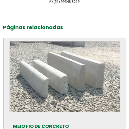
Bloco intertravado de concreto
(51) 99548-8219
Bloco intertravado preço m2
Bloco intertravado preço
Páginas relacionadas
Bloco intertravado retangular
Bloco intertravado
Blocos para calçada preço
Blocos para calçada
Blocos para calçamento
Blocos de concreto 14x19x39 fábrica
Blocos de concreto 14x19x39 preço
Blocos de concreto 14x19x39cm
Blocos de concreto para calçada
Blocos de concreto para calçamento
MEIO FIO DE CONCRETO
Blocos de concreto rs preço