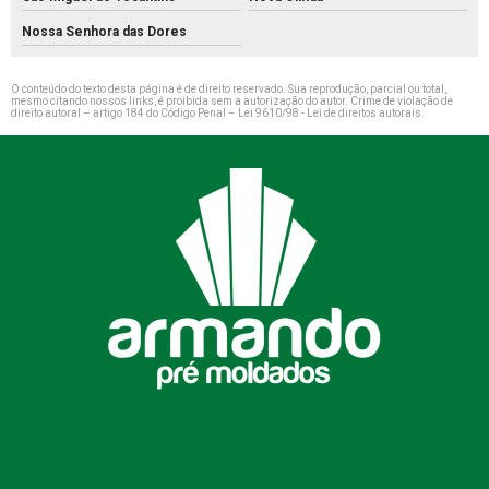
Nossa Senhora das Dores
O conteúdo do texto desta página é de direito reservado. Sua reprodução, parcial ou total,
mesmo citando nossos links, é proibida sem a autorização do autor. Crime de violação de
direito autoral – artigo 184 do Código Penal –
Lei 9610/98 - Lei de direitos autorais
.