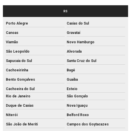
Empresa de piso intertravado
RS
Empresa de tubos de concreto
Porto Alegre
Caxias do Sul
Fabrica de artefatos de concreto
Canoas
Gravataí
Fabrica de bloco de concreto estrutural
Viamão
Novo Hamburgo
Fabrica de bloco intertravado
São Leopoldo
Alvorada
Fábrica de blocos de cimento
Sapucaia do Sul
Santa Cruz do Sul
Fábrica de blocos de concreto
Cachoeirinha
Bagé
Fábrica de canos de concreto
Bento Gonçalves
Guaíba
Fábrica de meio fio de concreto
Cachoeira do Sul
Esteio
Fábrica de meio fio
Rio de Janeiro
São Gonçalo
Duque de Caxias
Nova Iguaçu
Fábrica de mourão de concreto
Niterói
Belford Roxo
Fábrica de palanque de concreto
São João de Meriti
Campos dos Goytacazes
Fabrica de piso intertravado