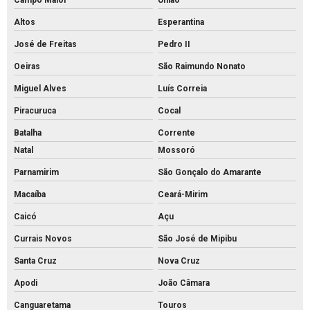
Campo Maior
União
Altos
Esperantina
José de Freitas
Pedro II
Oeiras
São Raimundo Nonato
Miguel Alves
Luís Correia
Piracuruca
Cocal
Batalha
Corrente
Natal
Mossoró
Parnamirim
São Gonçalo do Amarante
Macaíba
Ceará-Mirim
Caicó
Açu
Currais Novos
São José de Mipibu
Santa Cruz
Nova Cruz
Apodi
João Câmara
Canguaretama
Touros