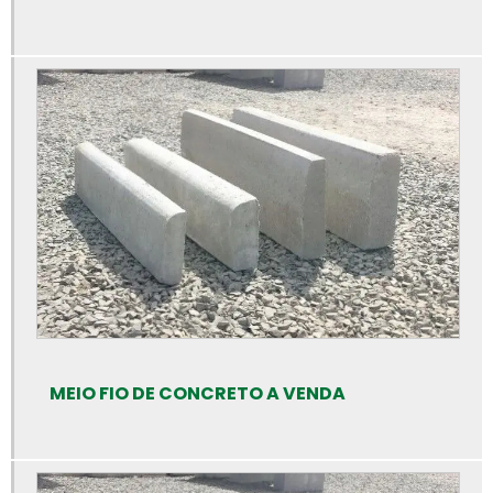
Blocos de concreto valor
Bloquete para calçada preço
Bloquete para calçada
Bloquete para calçamento
Bloquete de cimento para calçada
Bloquete de concreto para calçada
Bloquete intertravado de concreto
Bloquetes para calçamento preço
Bloquetes de concreto para piso
Bloquetes de concreto preço
MEIO FIO DE CONCRETO A VENDA
Calha de concreto para piso
Calha de concreto pré moldado
Calha de concreto preço