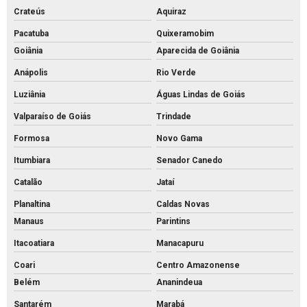
Crateús
Aquiraz
Pacatuba
Quixeramobim
Goiânia
Aparecida de Goiânia
Anápolis
Rio Verde
Luziânia
Águas Lindas de Goiás
Valparaíso de Goiás
Trindade
Formosa
Novo Gama
Itumbiara
Senador Canedo
Catalão
Jataí
Planaltina
Caldas Novas
Manaus
Parintins
Itacoatiara
Manacapuru
Coari
Centro Amazonense
Belém
Ananindeua
Santarém
Marabá