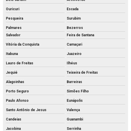
Tubo de concreto de 40cm preço
Ouricuri
Escada
Tubo de concreto preço
Pesqueira
Surubim
Tubo de concreto valor
Palmares
Bezerros
Venda de bloquete para calçada
Salvador
Feira de Santana
Vitória da Conquista
Camaçari
Itabuna
Juazeiro
Lauro de Freitas
Ilhéus
Jequié
Teixeira de Freitas
Alagoinhas
Barreiras
Porto Seguro
Simões Filho
Paulo Afonso
Eunápolis
Santo Antônio de Jesus
Valença
Candeias
Guanambi
Jacobina
Serrinha