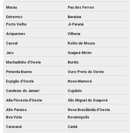
Macau
Pau dos Ferros
Extremoz
Baraúna
Porto Velho
Ji-Paraná
Ariquemes
Vilhena
Cacoal
Rolim de Moura
Jaru
Guajará-Mirim
Machadinho d'Oeste
Buritis
Pimenta Bueno
Ouro Preto do Oeste
Espigão d'Oeste
Nova Mamoré
Candeias do Jamari
Cujubim
Alta Floresta d'Oeste
São Miguel do Guaporé
Alto Paraíso
Nova Brasilândia d'Oeste
Boa Vista
Rorainópolis
Caracaraí
Cantá