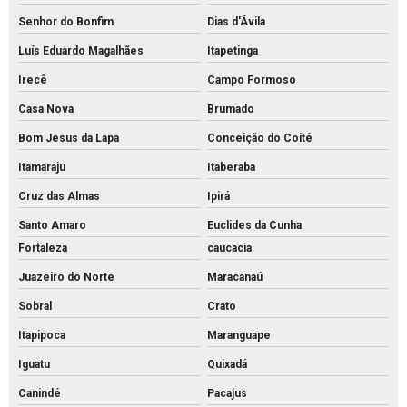
Senhor do Bonfim
Dias d'Ávila
Luís Eduardo Magalhães
Itapetinga
Irecê
Campo Formoso
Casa Nova
Brumado
Bom Jesus da Lapa
Conceição do Coité
Itamaraju
Itaberaba
Cruz das Almas
Ipirá
Santo Amaro
Euclides da Cunha
Fortaleza
caucacia
Juazeiro do Norte
Maracanaú
Sobral
Crato
Itapipoca
Maranguape
Iguatu
Quixadá
Canindé
Pacajus