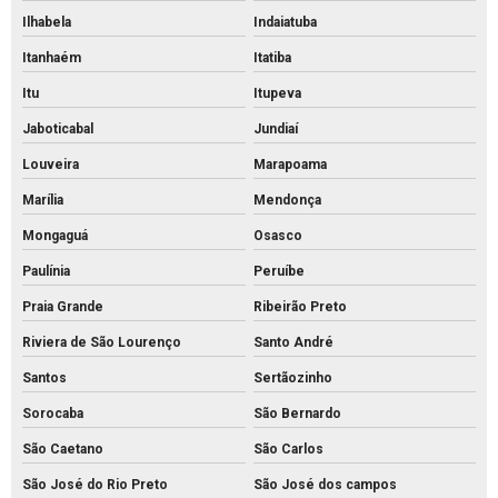
Ilhabela
Indaiatuba
Pavimentação intertravada
Itanhaém
Itatiba
Pavimentação piso intertravado
Itu
Itupeva
Pavimento intertravado de concreto
Jaboticabal
Jundiaí
Piso de concreto para calçada preço
Louveira
Marapoama
Piso de concreto para calçada
Marília
Mendonça
Piso de concreto intertravado preço
Mongaguá
Osasco
Piso de concreto intertravado retangular
Paulínia
Peruíbe
Piso de concreto intertravado
Praia Grande
Ribeirão Preto
Piso de concreto valor
Riviera de São Lourenço
Santo André
Piso de encaixe concreto
Santos
Sertãozinho
Piso intertravado 16 faces 8 cm
Sorocaba
São Bernardo
São Caetano
São Carlos
Piso intertravado 16 faces
São José do Rio Preto
São José dos campos
Piso intertravado bloquete