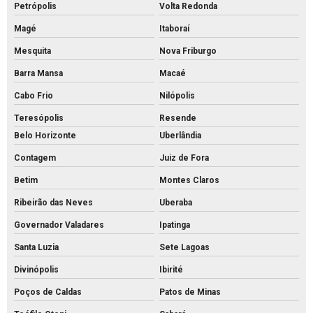
Petrópolis
Volta Redonda
Fábrica piso tátil concreto
Magé
Itaboraí
Fábrica de tijolos de cimento
Mesquita
Nova Friburgo
Fábrica de tubo de concreto
Barra Mansa
Macaé
Fabricante de piso intertravado
Cabo Frio
Nilópolis
Fornecedor de piso intertravado
Teresópolis
Resende
Fornecedor de tubos de concreto
Belo Horizonte
Uberlândia
Grelha de concreto para canaleta
Contagem
Juiz de Fora
Grelha de concreto pré moldado preço
Betim
Montes Claros
Grelha de concreto pré moldado
Ribeirão das Neves
Uberaba
Grelha de concreto preço
Governador Valadares
Ipatinga
Santa Luzia
Sete Lagoas
Grelha de concreto
Divinópolis
Ibirité
Intertravado de concreto comprar
Poços de Caldas
Patos de Minas
Intertravado de concreto preço