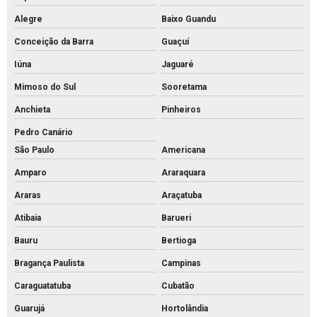
Mourões de concreto para cerca preço
Alegre
Baixo Guandu
Mourões de concreto para cerca valores
Conceição da Barra
Guaçuí
Mourões de concreto para cerca
Iúna
Jaguaré
Mourões de concreto curvo
Mimoso do Sul
Sooretama
Palanque de concreto 10x10
Anchieta
Pinheiros
Palanque de concreto para alambrado preço
Pedro Canário
Palanque de concreto para cerca a venda
São Paulo
Americana
Palanque concreto para cerca
Amparo
Araraquara
Palanque de concreto preço
Araras
Araçatuba
Atibaia
Barueri
Palanque de concreto valor
Bauru
Bertioga
Palanque de concreto a venda
Bragança Paulista
Campinas
Palanque de concreto
Caraguatatuba
Cubatão
Pavimentação bloco intertravado
Guarujá
Hortolândia
Pavimentação intertravada preço