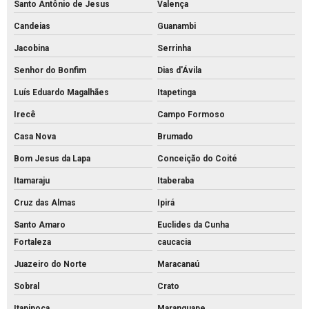
Santo Antônio de Jesus
Valença
Candeias
Guanambi
Jacobina
Serrinha
Senhor do Bonfim
Dias d'Ávila
Luís Eduardo Magalhães
Itapetinga
Irecê
Campo Formoso
Casa Nova
Brumado
Bom Jesus da Lapa
Conceição do Coité
Itamaraju
Itaberaba
Cruz das Almas
Ipirá
Santo Amaro
Euclides da Cunha
Fortaleza
caucacia
Juazeiro do Norte
Maracanaú
Sobral
Crato
Itapipoca
Maranguape