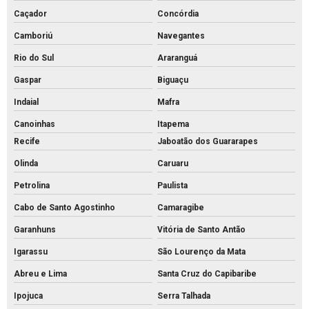
Pvs concreto valor
Caçador
Concórdia
Camboriú
Navegantes
Pvs concreto
Rio do Sul
Araranguá
Tijolo de concreto para calçada
Gaspar
Biguaçu
Tijolo de concreto maciço
Indaial
Mafra
Tijolo de concreto para muro
Canoinhas
Itapema
Tijolo de concreto preço
Recife
Jaboatão dos Guararapes
Tijolo de concreto vazado
Olinda
Caruaru
Tijolo de concreto
Petrolina
Paulista
Tubo de concreto 400mm
Cabo de Santo Agostinho
Camaragibe
Tubo de concreto de 40cm preço
Garanhuns
Vitória de Santo Antão
Tubo de concreto preço
Igarassu
São Lourenço da Mata
Tubo de concreto valor
Abreu e Lima
Santa Cruz do Capibaribe
Venda de bloquete para calçada
Ipojuca
Serra Talhada