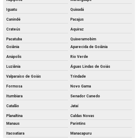
Iguatu
Quixadá
Canindé
Pacajus
Crateús
Aquiraz
Pacatuba
Quixeramobim
Goiânia
Aparecida de Goiânia
Anápolis
Rio Verde
Luziânia
Águas Lindas de Goiás
Valparaíso de Goiás
Trindade
Formosa
Novo Gama
Itumbiara
Senador Canedo
Catalão
Jataí
Planaltina
Caldas Novas
Manaus
Parintins
Itacoatiara
Manacapuru