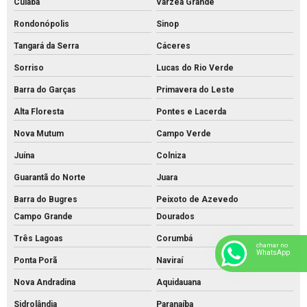
Cuiabá
Várzea Grande
Rondonópolis
Sinop
Tangará da Serra
Cáceres
Sorriso
Lucas do Rio Verde
Barra do Garças
Primavera do Leste
Alta Floresta
Pontes e Lacerda
Nova Mutum
Campo Verde
Juína
Colniza
Guarantã do Norte
Juara
Barra do Bugres
Peixoto de Azevedo
Campo Grande
Dourados
Três Lagoas
Corumbá
chamar no
WhatsApp
Ponta Porã
Naviraí
Nova Andradina
Aquidauana
Sidrolândia
Paranaíba