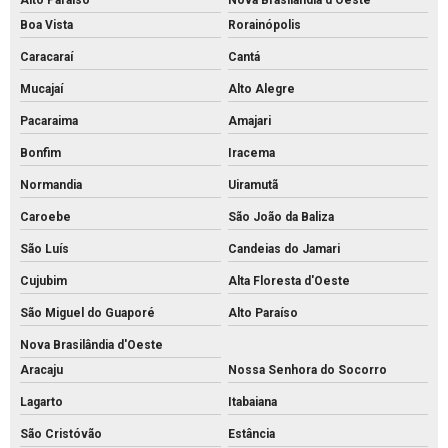
Alto Paraíso
Nova Brasilândia d'Oeste
Boa Vista
Rorainópolis
Caracaraí
Cantá
Mucajaí
Alto Alegre
Pacaraima
Amajari
Bonfim
Iracema
Normandia
Uiramutã
Caroebe
São João da Baliza
São Luís
Candeias do Jamari
Cujubim
Alta Floresta d'Oeste
São Miguel do Guaporé
Alto Paraíso
Nova Brasilândia d'Oeste
Aracaju
Nossa Senhora do Socorro
Lagarto
Itabaiana
São Cristóvão
Estância