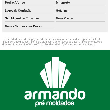
Pedro Afonso
Miranorte
Lagoa da Confusão
Goiatins
São Miguel do Tocantins
Nova Olinda
Nossa Senhora das Dores
O conteúdo do texto desta página é de direito reservado. Sua reprodução, parcial ou total,
mesmo citando nossos links, é proibida sem a autorização do autor. Crime de violação de
direito autoral – artigo 184 do Código Penal –
Lei 9610/98 - Lei de direitos autorais
.