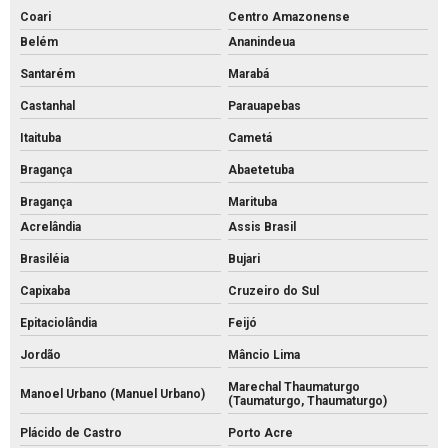
Coari
Centro Amazonense
Belém
Ananindeua
Santarém
Marabá
Castanhal
Parauapebas
Itaituba
Cametá
Bragança
Abaetetuba
Bragança
Marituba
Acrelândia
Assis Brasil
Brasiléia
Bujari
Capixaba
Cruzeiro do Sul
Epitaciolândia
Feijó
Jordão
Mâncio Lima
Marechal Thaumaturgo
Manoel Urbano (Manuel Urbano)
(Taumaturgo, Thaumaturgo)
Plácido de Castro
Porto Acre