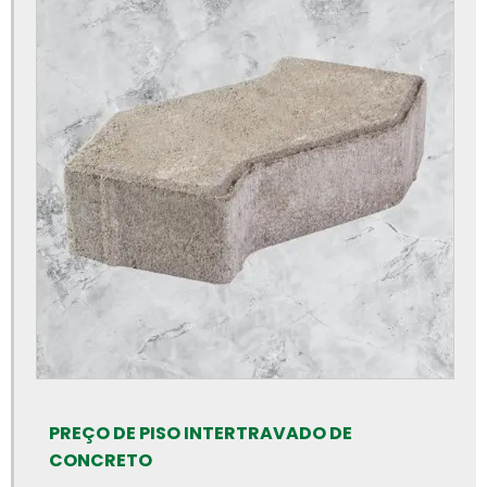
Bloquete para calçamento
Bloquete de cimento para calçada
Bloquete de concreto para calçada
Bloquete intertravado de concreto
Bloquetes para calçamento preço
Bloquetes de concreto para piso
Bloquetes de concreto preço
Calha de concreto para piso
Calha de concreto pré moldado
Calha de concreto preço
Calhas de concreto
Canaleta de concreto 14x19x39
PREÇO DE PISO INTERTRAVADO DE
Canaleta de concreto de 30 cm
CONCRETO
Canaleta de concreto preço