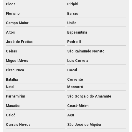
Picos
Piripiri
Floriano
Barras
Campo Maior
União
Altos
Esperantina
José de Freitas
Pedro II
Oeiras
São Raimundo Nonato
Miguel Alves
Luís Correia
Piracuruca
Cocal
Batalha
Corrente
Natal
Mossoró
Parnamirim
São Gonçalo do Amarante
Macaíba
Ceará-Mirim
Caicó
Açu
Currais Novos
São José de Mipibu