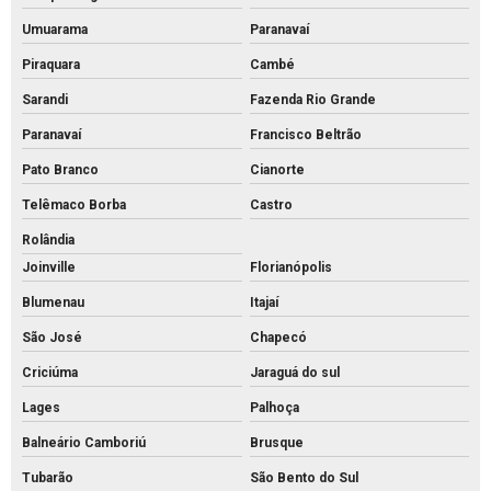
Pisos intertravados de concreto venda
Umuarama
Paranavaí
Piraquara
Cambé
Preço bloco de concreto 14x19x39
Sarandi
Fazenda Rio Grande
Preço bloco de concreto 9x19x39
Paranavaí
Francisco Beltrão
Preço bloco de concreto para calçada
Pato Branco
Cianorte
Preço bloco de concreto estrutural
Telêmaco Borba
Castro
Preço bloco de concreto para muro
Rolândia
Preço bloco de concreto
Joinville
Florianópolis
Preço de bloco intertravado de concreto
Blumenau
Itajaí
Preço do piso intertravado
São José
Chapecó
Preço de piso intertravado de concreto
Criciúma
Jaraguá do sul
Pvs artefatos de concreto
Lages
Palhoça
Pvs concreto preço
Balneário Camboriú
Brusque
Pvs concreto rs
Tubarão
São Bento do Sul