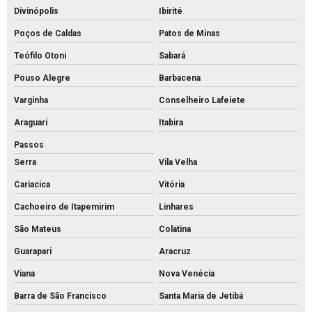
Meio fio de concreto pré moldado
Divinópolis
Ibirité
Poços de Caldas
Patos de Minas
Meio fio de concreto preço
Teófilo Otoni
Sabará
Meio fio de concreto valor
Pouso Alegre
Barbacena
Meio fio de concreto a venda
Varginha
Conselheiro Lafeiete
Meio fio de concreto
Araguari
Itabira
Mourão de concreto para cerca comprar
Passos
Mourão de concreto rs
Serra
Vila Velha
Mourões de concreto 10x10 preço
Cariacica
Vitória
Mourões de concreto para alambrado
Cachoeiro de Itapemirim
Linhares
Mourões de concreto para cerca preço
São Mateus
Colatina
Mourões de concreto para cerca valores
Guarapari
Aracruz
Mourões de concreto para cerca
Viana
Nova Venécia
Mourões de concreto curvo
Barra de São Francisco
Santa Maria de Jetibá