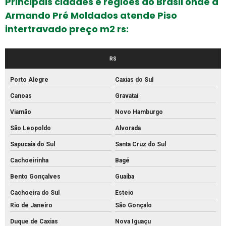
Principais cidades e regiões do Brasil onde a
Armando Pré Moldados atende Piso
Fabrica de bloco intertravado
intertravado preço m2 rs:
Fábrica de blocos de cimento
Fábrica de blocos de concreto
RS
Fábrica de canos de concreto
Porto Alegre
Caxias do Sul
Fábrica de meio fio de concreto
Canoas
Gravataí
Fábrica de meio fio
Viamão
Novo Hamburgo
Fábrica de mourão de concreto
São Leopoldo
Alvorada
Fábrica de palanque de concreto
Sapucaia do Sul
Santa Cruz do Sul
Fabrica de piso intertravado
Cachoeirinha
Bagé
Fábrica piso tátil concreto
Bento Gonçalves
Guaíba
Fábrica de tijolos de cimento
Cachoeira do Sul
Esteio
Fábrica de tubo de concreto
Rio de Janeiro
São Gonçalo
Fabricante de piso intertravado
Duque de Caxias
Nova Iguaçu