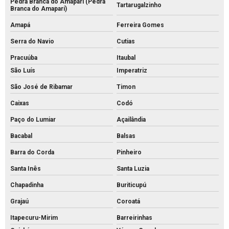
Pedra Branca do Amapari (Pedra
Tartarugalzinho
Branca do Amaparí)
Amapá
Ferreira Gomes
Serra do Navio
Cutias
Pracuúba
Itaubal
São Luís
Imperatriz
São José de Ribamar
Timon
Caixas
Codó
Paço do Lumiar
Açailândia
Bacabal
Balsas
Barra do Corda
Pinheiro
Santa Inês
Santa Luzia
Chapadinha
Buriticupú
Grajaú
Coroatá
Itapecuru-Mirim
Barreirinhas