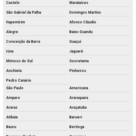
Castelo
Marataízes
Palanque de concreto 10x10
São Gabriel da Palha
Domingos Martins
Palanque de concreto para alambrado preço
Itapemirim
Afonso Cláudio
Palanque de concreto para cerca a venda
Alegre
Baixo Guandu
Palanque concreto para cerca
Conceição da Barra
Guaçuí
Palanque de concreto preço
Iúna
Jaguaré
Palanque de concreto valor
Mimoso do Sul
Sooretama
Palanque de concreto a venda
Anchieta
Pinheiros
Palanque de concreto
Pedro Canário
Pavimentação bloco intertravado
São Paulo
Americana
Pavimentação intertravada preço
Amparo
Araraquara
Pavimentação intertravada
Araras
Araçatuba
Pavimentação piso intertravado
Atibaia
Barueri
Pavimento intertravado de concreto
Bauru
Bertioga