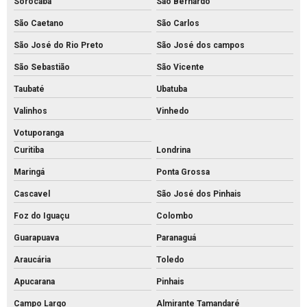
Sorocaba
São Bernardo
Piso intertravado de concreto
São Caetano
São Carlos
Piso intertravado preço instalado
São José do Rio Preto
São José dos campos
São Sebastião
São Vicente
Piso intertravado preço m2 rs
Taubaté
Ubatuba
Piso intertravado preço metro quadrado
Valinhos
Vinhedo
Piso intertravado preço
Votuporanga
Piso pavs
Curitiba
Londrina
Piso pvs concreto
Maringá
Ponta Grossa
Piso tátil de concreto 25x25
Cascavel
São José dos Pinhais
Piso tátil concreto preço m2
Foz do Iguaçu
Colombo
Piso tátil de concreto preço
Guarapuava
Paranaguá
Piso tátil concreto venda
Araucária
Toledo
Piso tátil de concreto
Apucarana
Pinhais
Piso tátil direcional concreto
Campo Largo
Almirante Tamandaré