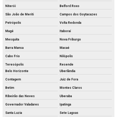
Fornecedor de piso intertravado
Niterói
Belford Roxo
São João de Meriti
Campos dos Goytacazes
Fornecedor de tubos de concreto
Petrópolis
Volta Redonda
Grelha de concreto para canaleta
Magé
Itaboraí
Grelha de concreto pré moldado preço
Mesquita
Nova Friburgo
Grelha de concreto pré moldado
Barra Mansa
Macaé
Grelha de concreto preço
Cabo Frio
Nilópolis
Grelha de concreto
Teresópolis
Resende
Intertravado de concreto comprar
Belo Horizonte
Uberlândia
Intertravado de concreto preço
Contagem
Juiz de Fora
Intertravado de concreto
Betim
Montes Claros
Intertravados de concreto pisos
Ribeirão das Neves
Uberaba
Meio fio de concreto para calçada
Governador Valadares
Ipatinga
Meio fio de concreto comprar
Santa Luzia
Sete Lagoas