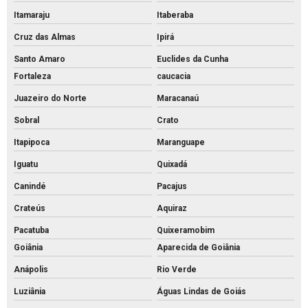
Itamaraju
Itaberaba
Cruz das Almas
Ipirá
Santo Amaro
Euclides da Cunha
Fortaleza
caucacia
Juazeiro do Norte
Maracanaú
Sobral
Crato
Itapipoca
Maranguape
Iguatu
Quixadá
Canindé
Pacajus
Crateús
Aquiraz
Pacatuba
Quixeramobim
Goiânia
Aparecida de Goiânia
Anápolis
Rio Verde
Luziânia
Águas Lindas de Goiás