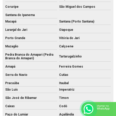
Coruripe
São Miguel dos Campos
Santana do Ipanema
Macapá
Santana (Porto Santana)
Laranjal do Jari
Oiapoque
Porto Grande
Vitória do Jari
Mazagão
Calçoene
Pedra Branca do Amapari (Pedra
Tartarugalzinho
Branca do Amaparí)
Amapá
Ferreira Gomes
Serra do Navio
Cutias
Pracuúba
Itaubal
São Luís
Imperatriz
São José de Ribamar
Timon
Caixas
Codó
chamar no
WhatsApp
Paço do Lumiar
Açailândia