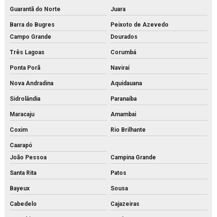
Guarantã do Norte
Juara
Barra do Bugres
Peixoto de Azevedo
Campo Grande
Dourados
Três Lagoas
Corumbá
Ponta Porã
Naviraí
Nova Andradina
Aquidauana
Sidrolândia
Paranaíba
Maracaju
Amambai
Coxim
Rio Brilhante
Caarapó
João Pessoa
Campina Grande
Santa Rita
Patos
Bayeux
Sousa
Cabedelo
Cajazeiras