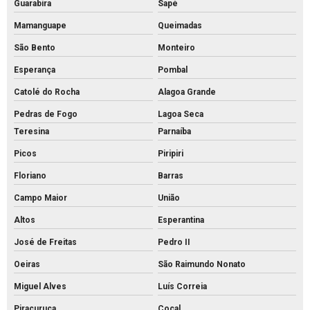
Guarabira
Sapé
Mamanguape
Queimadas
São Bento
Monteiro
Esperança
Pombal
Catolé do Rocha
Alagoa Grande
Pedras de Fogo
Lagoa Seca
Teresina
Parnaíba
Picos
Piripiri
Floriano
Barras
Campo Maior
União
Altos
Esperantina
José de Freitas
Pedro II
Oeiras
São Raimundo Nonato
Miguel Alves
Luís Correia
Piracuruca
Cocal