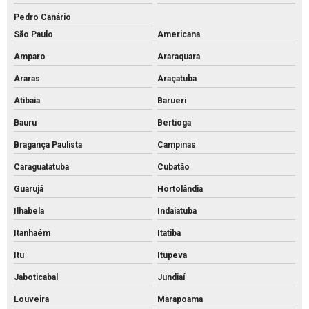
Piso de concreto intertravado
Pedro Canário
Piso de concreto valor
São Paulo
Americana
Piso de encaixe concreto
Amparo
Araraquara
Piso intertravado 16 faces 8 cm
Araras
Araçatuba
Atibaia
Barueri
Piso intertravado 16 faces
Bauru
Bertioga
Piso intertravado bloquete
Bragança Paulista
Campinas
Piso intertravado de concreto para calçadas
Caraguatatuba
Cubatão
Piso intertravado de concreto preço m2
Guarujá
Hortolândia
Piso intertravado de concreto preço
Ilhabela
Indaiatuba
Piso intertravado de concreto retangular
Itanhaém
Itatiba
Piso intertravado de concreto
Itu
Itupeva
Piso intertravado preço instalado
Jaboticabal
Jundiaí
Piso intertravado preço m2 rs
Louveira
Marapoama