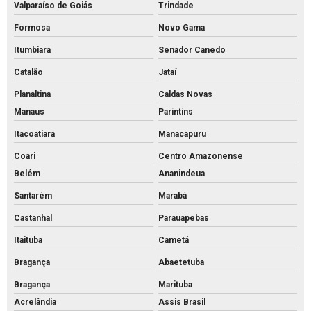
Valparaíso de Goiás
Trindade
Formosa
Novo Gama
Itumbiara
Senador Canedo
Catalão
Jataí
Planaltina
Caldas Novas
Manaus
Parintins
Itacoatiara
Manacapuru
Coari
Centro Amazonense
Belém
Ananindeua
Santarém
Marabá
Castanhal
Parauapebas
Itaituba
Cametá
Bragança
Abaetetuba
Bragança
Marituba
Acrelândia
Assis Brasil