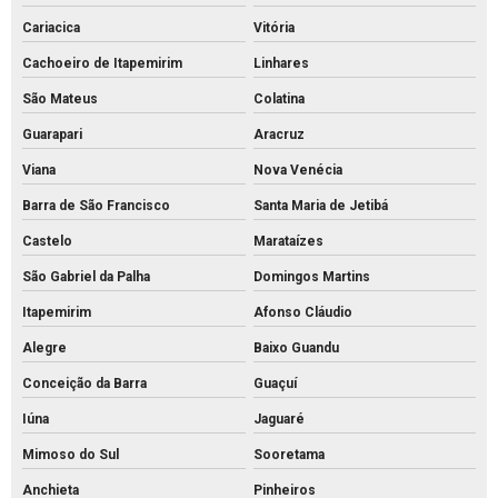
Palanque de concreto preço
Cariacica
Vitória
Palanque de concreto valor
Cachoeiro de Itapemirim
Linhares
Palanque de concreto a venda
São Mateus
Colatina
Palanque de concreto
Guarapari
Aracruz
Viana
Nova Venécia
Pavimentação bloco intertravado
Barra de São Francisco
Santa Maria de Jetibá
Pavimentação intertravada preço
Castelo
Marataízes
Pavimentação intertravada
São Gabriel da Palha
Domingos Martins
Pavimentação piso intertravado
Itapemirim
Afonso Cláudio
Pavimento intertravado de concreto
Alegre
Baixo Guandu
Piso de concreto para calçada preço
Conceição da Barra
Guaçuí
Piso de concreto para calçada
Iúna
Jaguaré
Piso de concreto intertravado preço
Mimoso do Sul
Sooretama
Piso de concreto intertravado retangular
Anchieta
Pinheiros