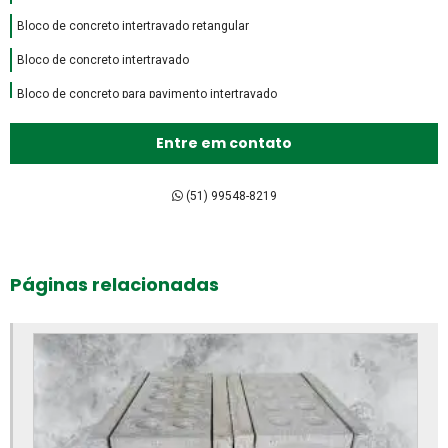
Bloco de concreto intertravado retangular
Bloco de concreto intertravado
Bloco de concreto para pavimento intertravado
Bloco de encaixe de concreto
Entre em contato
Bloco intertravado de concreto preço
Bloco intertravado de concreto
(51) 99548-8219
Bloco intertravado preço m2
Bloco intertravado preço
Páginas relacionadas
Bloco intertravado retangular
Bloco intertravado
Blocos para calçada preço
Blocos para calçada
Blocos para calçamento