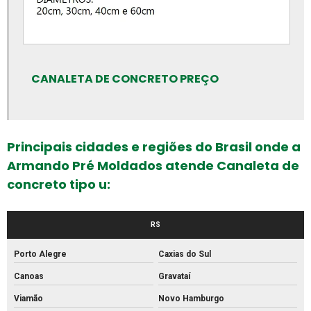
Fábrica de canos de concreto
Fábrica de meio fio de concreto
Fábrica de meio fio
Fábrica de mourão de concreto
CANALETA DE CONCRETO PREÇO
Fábrica de palanque de concreto
Fabrica de piso intertravado
Principais cidades e regiões do Brasil onde a
Fábrica piso tátil concreto
Armando Pré Moldados atende Canaleta de
Fábrica de tijolos de cimento
concreto tipo u:
Fábrica de tubo de concreto
Fabricante de piso intertravado
RS
Fornecedor de piso intertravado
Porto Alegre
Caxias do Sul
Fornecedor de tubos de concreto
Canoas
Gravataí
Grelha de concreto para canaleta
Viamão
Novo Hamburgo
Grelha de concreto pré moldado preço