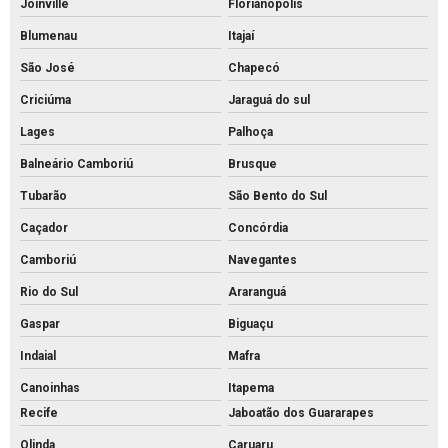
Joinville
Florianópolis
Tijolo de concreto para muro
Blumenau
Itajaí
Tijolo de concreto preço
São José
Chapecó
Tijolo de concreto vazado
Criciúma
Jaraguá do sul
Tijolo de concreto
Lages
Palhoça
Tubo de concreto 400mm
Balneário Camboriú
Brusque
Tubarão
São Bento do Sul
Tubo de concreto de 40cm preço
Caçador
Concórdia
Tubo de concreto preço
Camboriú
Navegantes
Tubo de concreto valor
Rio do Sul
Araranguá
Venda de bloquete para calçada
Gaspar
Biguaçu
Indaial
Mafra
Canoinhas
Itapema
Recife
Jaboatão dos Guararapes
Olinda
Caruaru