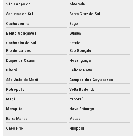
São Leopoldo
Alvorada
Grelha de concreto pré moldado
Sapucaia do Sul
Santa Cruz do Sul
Grelha de concreto preço
Cachoeirinha
Bagé
Grelha de concreto
Bento Gonçalves
Guaíba
Intertravado de concreto comprar
Cachoeira do Sul
Esteio
Intertravado de concreto preço
Rio de Janeiro
São Gonçalo
Duque de Caxias
Nova Iguaçu
Intertravado de concreto
Niterói
Belford Roxo
Intertravados de concreto pisos
São João de Meriti
Campos dos Goytacazes
Meio fio de concreto para calçada
Petrópolis
Volta Redonda
Meio fio de concreto comprar
Magé
Itaboraí
Meio fio de concreto pré moldado
Mesquita
Nova Friburgo
Meio fio de concreto preço
Barra Mansa
Macaé
Meio fio de concreto valor
Cabo Frio
Nilópolis
Meio fio de concreto a venda