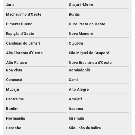
Jaru
Guajará-Mirim
Machadinho d'Oeste
Buritis
Pimenta Bueno
Ouro Preto do Oeste
Espigão d'Oeste
Nova Mamoré
Candeias do Jamari
Cujubim
Alta Floresta d'Oeste
São Miguel do Guaporé
Alto Paraíso
Nova Brasilândia d'Oeste
Boa Vista
Rorainópolis
Caracaraí
Cantá
Mucajaí
Alto Alegre
Pacaraima
Amajari
Bonfim
Iracema
Normandia
Uiramutã
Caroebe
São João da Baliza