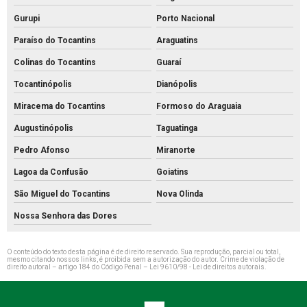
Gurupi
Porto Nacional
Paraíso do Tocantins
Araguatins
Colinas do Tocantins
Guaraí
Tocantinópolis
Dianópolis
Miracema do Tocantins
Formoso do Araguaia
Augustinópolis
Taguatinga
Pedro Afonso
Miranorte
Lagoa da Confusão
Goiatins
São Miguel do Tocantins
Nova Olinda
Nossa Senhora das Dores
O conteúdo do texto desta página é de direito reservado. Sua reprodução, parcial ou total,
mesmo citando nossos links, é proibida sem a autorização do autor. Crime de violação de
direito autoral – artigo 184 do Código Penal –
Lei 9610/98 - Lei de direitos autorais
.