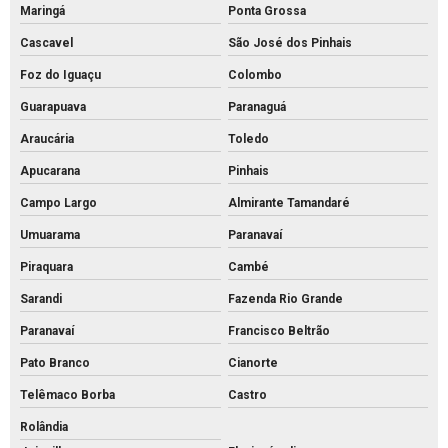
Maringá
Ponta Grossa
Preço bloco de concreto estrutural
Cascavel
São José dos Pinhais
Preço bloco de concreto para muro
Foz do Iguaçu
Colombo
Preço bloco de concreto
Guarapuava
Paranaguá
Preço de bloco intertravado de concreto
Araucária
Toledo
Preço do piso intertravado
Apucarana
Pinhais
Campo Largo
Almirante Tamandaré
Preço de piso intertravado de concreto
Umuarama
Paranavaí
Pvs artefatos de concreto
Piraquara
Cambé
Pvs concreto preço
Sarandi
Fazenda Rio Grande
Pvs concreto rs
Paranavaí
Francisco Beltrão
Pvs concreto valor
Pato Branco
Cianorte
Pvs concreto
Telêmaco Borba
Castro
Tijolo de concreto para calçada
Rolândia
Tijolo de concreto maciço