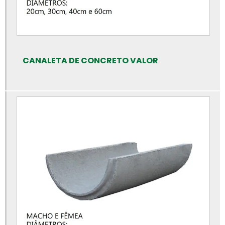
Cano de cimento
Cano de concreto preço rs
Canos de concreto preço
Canos de concreto
CANALETA DE CONCRETO VALOR
Empresa de artefatos de concreto
Empresa de meio fio
Empresa de piso intertravado
Empresa de tubos de concreto
Fabrica de artefatos de concreto
Fabrica de bloco de concreto estrutural
Fabrica de bloco intertravado
Fábrica de blocos de cimento
Fábrica de blocos de concreto