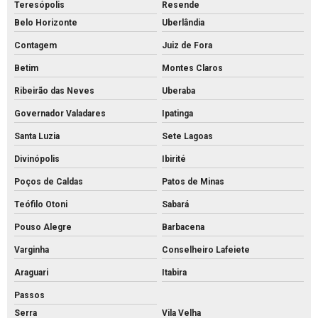
Teresópolis
Resende
Meio fio de concreto
Belo Horizonte
Uberlândia
Mourão de concreto para cerca comprar
Contagem
Juiz de Fora
Mourão de concreto rs
Betim
Montes Claros
Mourões de concreto 10x10 preço
Ribeirão das Neves
Uberaba
Mourões de concreto para alambrado
Governador Valadares
Ipatinga
Santa Luzia
Sete Lagoas
Mourões de concreto para cerca preço
Divinópolis
Ibirité
Mourões de concreto para cerca valores
Poços de Caldas
Patos de Minas
Mourões de concreto para cerca
Teófilo Otoni
Sabará
Mourões de concreto curvo
Pouso Alegre
Barbacena
Palanque de concreto 10x10
Varginha
Conselheiro Lafeiete
Palanque de concreto para alambrado preço
Araguari
Itabira
Palanque de concreto para cerca a venda
Passos
Palanque concreto para cerca
Serra
Vila Velha