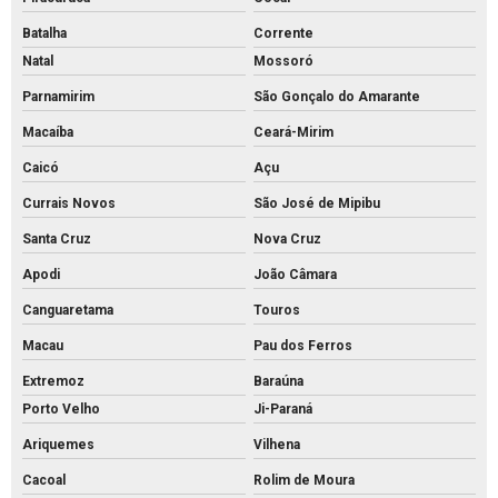
Batalha
Corrente
Natal
Mossoró
Parnamirim
São Gonçalo do Amarante
Macaíba
Ceará-Mirim
Caicó
Açu
Currais Novos
São José de Mipibu
Santa Cruz
Nova Cruz
Apodi
João Câmara
Canguaretama
Touros
Macau
Pau dos Ferros
Extremoz
Baraúna
Porto Velho
Ji-Paraná
Ariquemes
Vilhena
Cacoal
Rolim de Moura