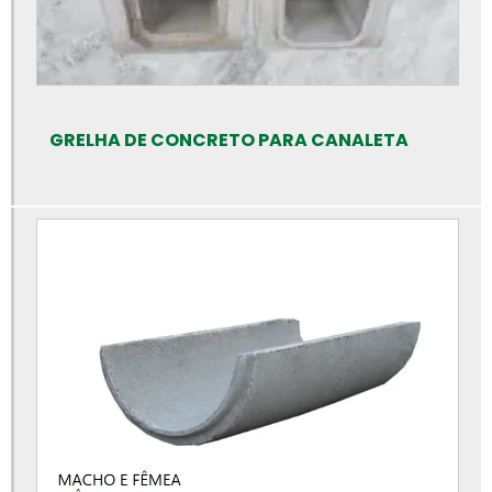
Bloquetes para calçamento preço
Bloquetes de concreto para piso
Bloquetes de concreto preço
Calha de concreto para piso
GRELHA DE CONCRETO PARA CANALETA
Calha de concreto pré moldado
Calha de concreto preço
Calhas de concreto
Canaleta de concreto 14x19x39
Canaleta de concreto de 30 cm
Canaleta de concreto preço
Canaleta de concreto tipo u
Canaleta de concreto valor
Cano de cimento preço