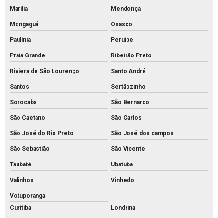
Piso intertravado preço metro quadrado
Marília
Mendonça
Piso intertravado preço
Mongaguá
Osasco
Piso pavs
Paulínia
Peruíbe
Piso pvs concreto
Praia Grande
Ribeirão Preto
Piso tátil de concreto 25x25
Riviera de São Lourenço
Santo André
Piso tátil concreto preço m2
Santos
Sertãozinho
Piso tátil de concreto preço
Sorocaba
São Bernardo
São Caetano
São Carlos
Piso tátil concreto venda
São José do Rio Preto
São José dos campos
Piso tátil de concreto
São Sebastião
São Vicente
Piso tátil direcional concreto
Taubaté
Ubatuba
Pisos intertravados de concreto venda
Valinhos
Vinhedo
Preço bloco de concreto 14x19x39
Votuporanga
Preço bloco de concreto 9x19x39
Curitiba
Londrina
Preço bloco de concreto para calçada