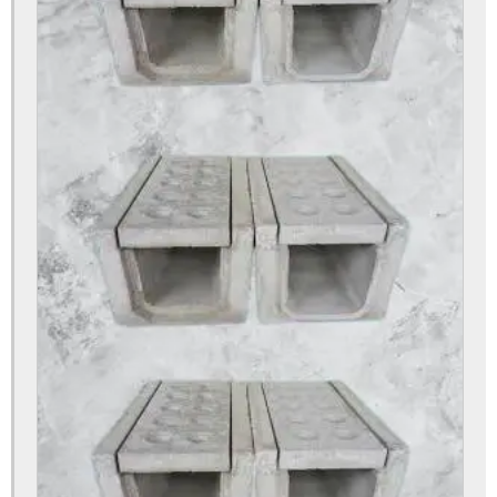
Blocos de concreto 14x19x39 fábrica
Blocos de concreto 14x19x39 preço
Blocos de concreto 14x19x39cm
Blocos de concreto para calçada
Blocos de concreto para calçamento
Blocos de concreto rs preço
Blocos de concreto valor
Bloquete para calçada preço
Bloquete para calçada
Bloquete para calçamento
Bloquete de cimento para calçada
Bloquete de concreto para calçada
Bloquete intertravado de concreto