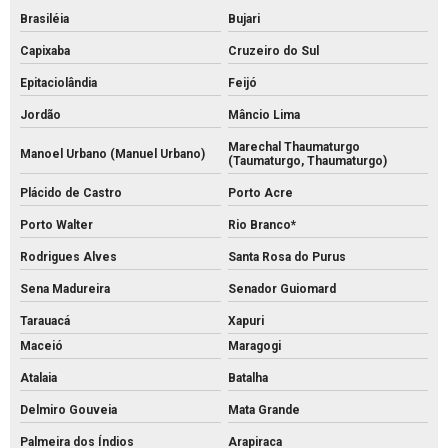
Brasiléia
Bujari
Capixaba
Cruzeiro do Sul
Epitaciolândia
Feijó
Jordão
Mâncio Lima
Marechal Thaumaturgo
Manoel Urbano (Manuel Urbano)
(Taumaturgo, Thaumaturgo)
Plácido de Castro
Porto Acre
Porto Walter
Rio Branco*
Rodrigues Alves
Santa Rosa do Purus
Sena Madureira
Senador Guiomard
Tarauacá
Xapuri
Maceió
Maragogi
Atalaia
Batalha
Delmiro Gouveia
Mata Grande
Palmeira dos Índios
Arapiraca