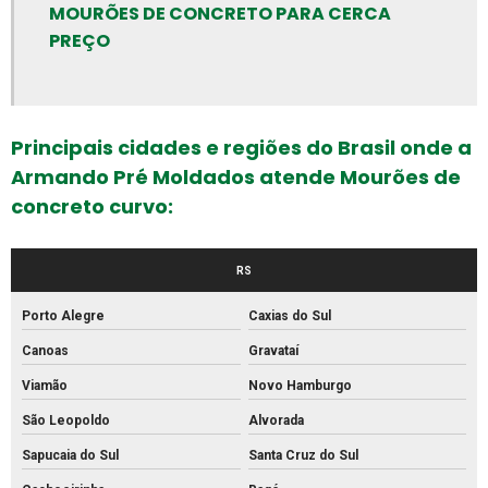
MOURÕES DE CONCRETO PARA CERCA
Canos de concreto preço
PREÇO
Canos de concreto
Empresa de artefatos de concreto
Empresa de meio fio
Principais cidades e regiões do Brasil onde a
Empresa de piso intertravado
Armando Pré Moldados atende Mourões de
Empresa de tubos de concreto
concreto curvo:
Fabrica de artefatos de concreto
Fabrica de bloco de concreto estrutural
RS
Fabrica de bloco intertravado
Porto Alegre
Caxias do Sul
Fábrica de blocos de cimento
Canoas
Gravataí
Fábrica de blocos de concreto
Viamão
Novo Hamburgo
Fábrica de canos de concreto
São Leopoldo
Alvorada
Sapucaia do Sul
Santa Cruz do Sul
Fábrica de meio fio de concreto