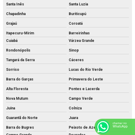
Santa Inês
Santa Luzia
Chapadinha
Buriticupú
Grajaú
Coroatá
Itapecuru-Mirim
Barreirinhas
Cuiabá
Várzea Grande
Rondonópolis
Sinop
Tangará da Serra
Cáceres
Sorriso
Lucas do Rio Verde
Barra do Garças
Primavera do Leste
Alta Floresta
Pontes e Lacerda
Nova Mutum
Campo Verde
Juína
Colniza
Guarantã do Norte
Juara
chamar no
WhatsApp
Barra do Bugres
Peixoto de Azevedo