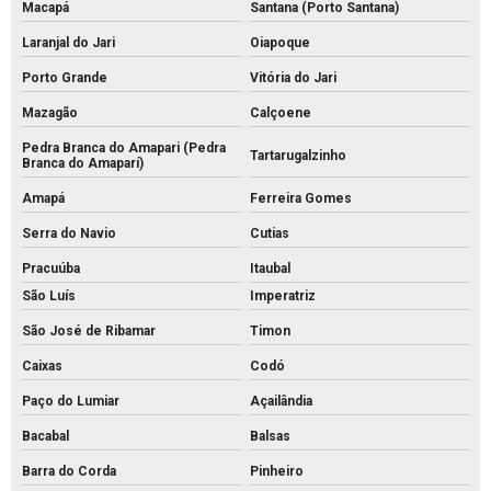
Macapá
Santana (Porto Santana)
Laranjal do Jari
Oiapoque
Porto Grande
Vitória do Jari
Mazagão
Calçoene
Pedra Branca do Amapari (Pedra
Tartarugalzinho
Branca do Amaparí)
Amapá
Ferreira Gomes
Serra do Navio
Cutias
Pracuúba
Itaubal
São Luís
Imperatriz
São José de Ribamar
Timon
Caixas
Codó
Paço do Lumiar
Açailândia
Bacabal
Balsas
Barra do Corda
Pinheiro