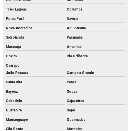
Campo Grande
Dourados
Três Lagoas
Corumbá
Ponta Porã
Naviraí
Nova Andradina
Aquidauana
Sidrolândia
Paranaíba
Maracaju
Amambai
Coxim
Rio Brilhante
Caarapó
João Pessoa
Campina Grande
Santa Rita
Patos
Bayeux
Sousa
Cabedelo
Cajazeiras
Guarabira
Sapé
Mamanguape
Queimadas
São Bento
Monteiro