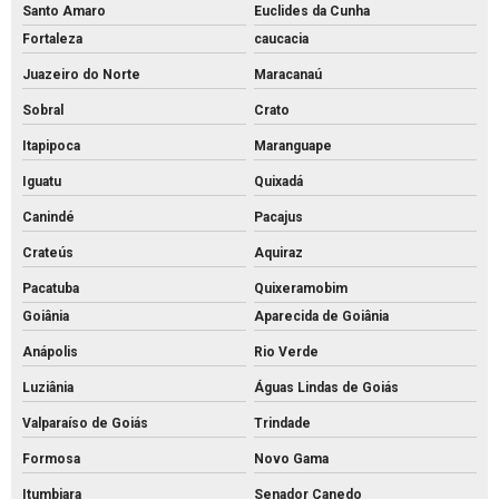
Santo Amaro
Euclides da Cunha
Fortaleza
caucacia
Juazeiro do Norte
Maracanaú
Sobral
Crato
Itapipoca
Maranguape
Iguatu
Quixadá
Canindé
Pacajus
Crateús
Aquiraz
Pacatuba
Quixeramobim
Goiânia
Aparecida de Goiânia
Anápolis
Rio Verde
Luziânia
Águas Lindas de Goiás
Valparaíso de Goiás
Trindade
Formosa
Novo Gama
Itumbiara
Senador Canedo