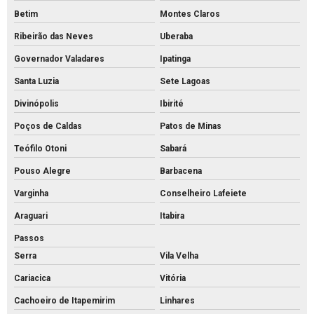
Betim
Montes Claros
Grelha de concreto
Ribeirão das Neves
Uberaba
Intertravado de concreto comprar
Governador Valadares
Ipatinga
Intertravado de concreto preço
Santa Luzia
Sete Lagoas
Intertravado de concreto
Divinópolis
Ibirité
Intertravados de concreto pisos
Poços de Caldas
Patos de Minas
Meio fio de concreto para calçada
Teófilo Otoni
Sabará
Meio fio de concreto comprar
Pouso Alegre
Barbacena
Meio fio de concreto pré moldado
Varginha
Conselheiro Lafeiete
Meio fio de concreto preço
Araguari
Itabira
Meio fio de concreto valor
Passos
Serra
Vila Velha
Meio fio de concreto a venda
Cariacica
Vitória
Meio fio de concreto
Cachoeiro de Itapemirim
Linhares
Mourão de concreto para cerca comprar