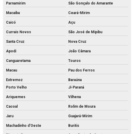
Parnamirim
São Gonçalo do Amarante
Macaíba
Ceará-Mirim
Caicó
Açu
Currais Novos
São José de Mipibu
Santa Cruz
Nova Cruz
Apodi
João Câmara
Canguaretama
Touros
Macau
Pau dos Ferros
Extremoz
Baraúna
Porto Velho
Ji-Paraná
Ariquemes
Vilhena
Cacoal
Rolim de Moura
Jaru
Guajará-Mirim
Machadinho d'Oeste
Buritis