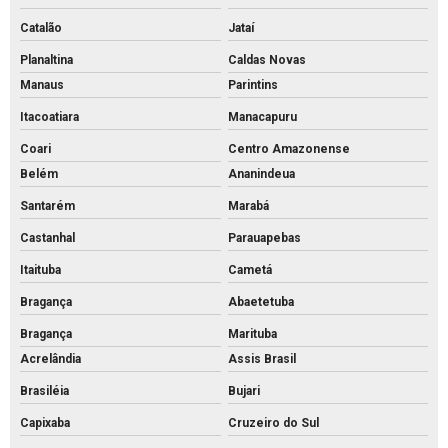
Catalão
Jataí
Planaltina
Caldas Novas
Manaus
Parintins
Itacoatiara
Manacapuru
Coari
Centro Amazonense
Belém
Ananindeua
Santarém
Marabá
Castanhal
Parauapebas
Itaituba
Cametá
Bragança
Abaetetuba
Bragança
Marituba
Acrelândia
Assis Brasil
Brasiléia
Bujari
Capixaba
Cruzeiro do Sul