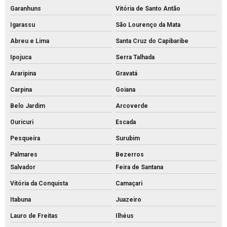
Garanhuns
Vitória de Santo Antão
Tijolo de concreto vazado
Igarassu
São Lourenço da Mata
Tijolo de concreto
Abreu e Lima
Santa Cruz do Capibaribe
Tubo de concreto 400mm
Ipojuca
Serra Talhada
Tubo de concreto de 40cm preço
Araripina
Gravatá
Tubo de concreto preço
Carpina
Goiana
Tubo de concreto valor
Belo Jardim
Arcoverde
Venda de bloquete para calçada
Ouricuri
Escada
Pesqueira
Surubim
Palmares
Bezerros
Salvador
Feira de Santana
Vitória da Conquista
Camaçari
Itabuna
Juazeiro
Lauro de Freitas
Ilhéus