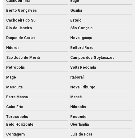
Cachoeirinha
Bagé
Fábrica de meio fio
Bento Gonçalves
Guaíba
Fábrica de mourão de concreto
Cachoeira do Sul
Esteio
Fábrica de palanque de concreto
Rio de Janeiro
São Gonçalo
Fabrica de piso intertravado
Duque de Caxias
Nova Iguaçu
Fábrica piso tátil concreto
Niterói
Belford Roxo
Fábrica de tijolos de cimento
São João de Meriti
Campos dos Goytacazes
Fábrica de tubo de concreto
Petrópolis
Volta Redonda
Fabricante de piso intertravado
Magé
Itaboraí
Fornecedor de piso intertravado
Mesquita
Nova Friburgo
Fornecedor de tubos de concreto
Barra Mansa
Macaé
Grelha de concreto para canaleta
Cabo Frio
Nilópolis
Grelha de concreto pré moldado preço
Teresópolis
Resende
Belo Horizonte
Uberlândia
Grelha de concreto pré moldado
Contagem
Juiz de Fora
Grelha de concreto preço