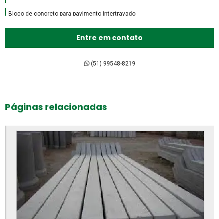
Bloco de concreto para pavimento intertravado
Bloco de encaixe de concreto
Entre em contato
Bloco intertravado de concreto preço
Bloco intertravado de concreto
(51) 99548-8219
Bloco intertravado preço m2
Bloco intertravado preço
Páginas relacionadas
Bloco intertravado retangular
Bloco intertravado
Blocos para calçada preço
Blocos para calçada
Blocos para calçamento
Blocos de concreto 14x19x39 fábrica
Blocos de concreto 14x19x39 preço