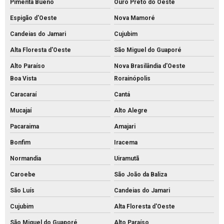
Pimenta Bueno
Ouro Preto do Oeste
Espigão d'Oeste
Nova Mamoré
Candeias do Jamari
Cujubim
Alta Floresta d'Oeste
São Miguel do Guaporé
Alto Paraíso
Nova Brasilândia d'Oeste
Boa Vista
Rorainópolis
Caracaraí
Cantá
Mucajaí
Alto Alegre
Pacaraima
Amajari
Bonfim
Iracema
Normandia
Uiramutã
Caroebe
São João da Baliza
São Luís
Candeias do Jamari
Cujubim
Alta Floresta d'Oeste
São Miguel do Guaporé
Alto Paraíso