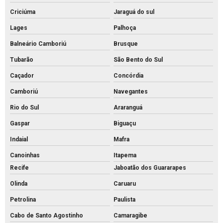
Preço bloco de concreto para muro
Criciúma
Jaraguá do sul
Preço bloco de concreto
Lages
Palhoça
Preço de bloco intertravado de concreto
Balneário Camboriú
Brusque
Preço do piso intertravado
Tubarão
São Bento do Sul
Preço de piso intertravado de concreto
Caçador
Concórdia
Pvs artefatos de concreto
Camboriú
Navegantes
Pvs concreto preço
Rio do Sul
Araranguá
Pvs concreto rs
Gaspar
Biguaçu
Pvs concreto valor
Indaial
Mafra
Pvs concreto
Canoinhas
Itapema
Recife
Jaboatão dos Guararapes
Tijolo de concreto para calçada
Olinda
Caruaru
Tijolo de concreto maciço
Petrolina
Paulista
Tijolo de concreto para muro
Cabo de Santo Agostinho
Camaragibe
Tijolo de concreto preço