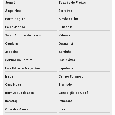
Jequié
Teixeira de Freitas
Alagoinhas
Barreiras
Porto Seguro
Simões Filho
Paulo Afonso
Eunápolis
Santo Antônio de Jesus
Valença
Candeias
Guanambi
Jacobina
Serrinha
Senhor do Bonfim
Dias d'Ávila
Luís Eduardo Magalhães
Itapetinga
Irecê
Campo Formoso
Casa Nova
Brumado
Bom Jesus da Lapa
Conceição do Coité
Itamaraju
Itaberaba
Cruz das Almas
Ipirá