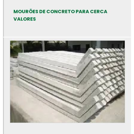
Bloquetes de concreto preço
MOURÕES DE CONCRETO PARA CERCA
Calha de concreto para piso
VALORES
Calha de concreto pré moldado
Calha de concreto preço
Calhas de concreto
Canaleta de concreto 14x19x39
Canaleta de concreto de 30 cm
Canaleta de concreto preço
Canaleta de concreto tipo u
Canaleta de concreto valor
Cano de cimento preço
Cano de cimento
Cano de concreto preço rs