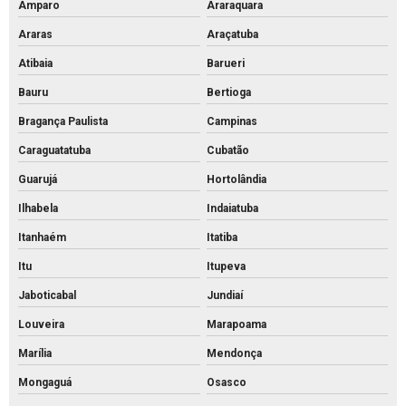
Amparo
Araraquara
Palanque de concreto a venda
Araras
Araçatuba
Palanque de concreto
Atibaia
Barueri
Pavimentação bloco intertravado
Bauru
Bertioga
Pavimentação intertravada preço
Bragança Paulista
Campinas
Pavimentação intertravada
Caraguatatuba
Cubatão
Pavimentação piso intertravado
Guarujá
Hortolândia
Pavimento intertravado de concreto
Ilhabela
Indaiatuba
Piso de concreto para calçada preço
Itanhaém
Itatiba
Piso de concreto para calçada
Itu
Itupeva
Jaboticabal
Jundiaí
Piso de concreto intertravado preço
Louveira
Marapoama
Piso de concreto intertravado retangular
Marília
Mendonça
Piso de concreto intertravado
Mongaguá
Osasco
Piso de concreto valor