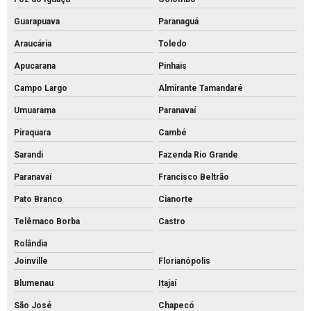
Piso pavs
Guarapuava
Paranaguá
Piso pvs concreto
Araucária
Toledo
Piso tátil de concreto 25x25
Apucarana
Pinhais
Piso tátil concreto preço m2
Campo Largo
Almirante Tamandaré
Piso tátil de concreto preço
Umuarama
Paranavaí
Piso tátil concreto venda
Piraquara
Cambé
Piso tátil de concreto
Sarandi
Fazenda Rio Grande
Piso tátil direcional concreto
Paranavaí
Francisco Beltrão
Pisos intertravados de concreto venda
Pato Branco
Cianorte
Preço bloco de concreto 14x19x39
Telêmaco Borba
Castro
Preço bloco de concreto 9x19x39
Rolândia
Joinville
Florianópolis
Preço bloco de concreto para calçada
Blumenau
Itajaí
Preço bloco de concreto estrutural
São José
Chapecó