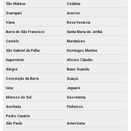
São Mateus
Colatina
Mourão de concreto rs
Guarapari
Aracruz
Mourões de concreto 10x10 preço
Viana
Nova Venécia
Mourões de concreto para alambrado
Barra de São Francisco
Santa Maria de Jetibá
Mourões de concreto para cerca preço
Castelo
Marataízes
Mourões de concreto para cerca valores
São Gabriel da Palha
Domingos Martins
Mourões de concreto para cerca
Itapemirim
Afonso Cláudio
Mourões de concreto curvo
Alegre
Baixo Guandu
Palanque de concreto 10x10
Conceição da Barra
Guaçuí
Palanque de concreto para alambrado preço
Iúna
Jaguaré
Palanque de concreto para cerca a venda
Mimoso do Sul
Sooretama
Anchieta
Pinheiros
Palanque concreto para cerca
Pedro Canário
Palanque de concreto preço
São Paulo
Americana
Palanque de concreto valor