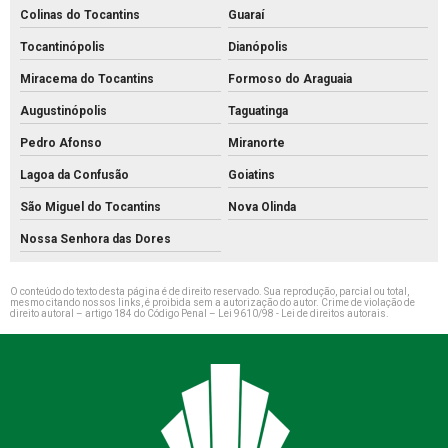
Colinas do Tocantins
Guaraí
Tocantinópolis
Dianópolis
Miracema do Tocantins
Formoso do Araguaia
Augustinópolis
Taguatinga
Pedro Afonso
Miranorte
Lagoa da Confusão
Goiatins
São Miguel do Tocantins
Nova Olinda
Nossa Senhora das Dores
O conteúdo do texto desta página é de direito reservado. Sua reprodução, parcial ou total,
mesmo citando nossos links, é proibida sem a autorização do autor. Crime de violação de
direito autoral – artigo 184 do Código Penal –
Lei 9610/98 - Lei de direitos autorais
.