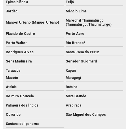
Epitaciolândia
Feijó
Jordão
Mâncio Lima
Marechal Thaumaturgo
Manoel Urbano (Manuel Urbano)
(Taumaturgo, Thaumaturgo)
Plácido de Castro
Porto Acre
Porto Walter
Rio Branco*
Rodrigues Alves
Santa Rosa do Purus
Sena Madureira
Senador Guiomard
Tarauacá
Xapuri
Maceió
Maragogi
Atalaia
Batalha
Delmiro Gouveia
Mata Grande
Palmeira dos Índios
Arapiraca
Coruripe
São Miguel dos Campos
Santana do Ipanema