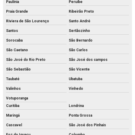
Paulínia
Peruíbe
Piso de encaixe concreto
Praia Grande
Ribeirão Preto
Piso intertravado 16 faces 8 cm
Riviera de São Lourenço
Santo André
Piso intertravado 16 faces
Santos
Sertãozinho
Piso intertravado bloquete
Sorocaba
São Bernardo
Piso intertravado de concreto para calçadas
São Caetano
São Carlos
Piso intertravado de concreto preço m2
São José do Rio Preto
São José dos campos
Piso intertravado de concreto preço
São Sebastião
São Vicente
Piso intertravado de concreto retangular
Taubaté
Ubatuba
Piso intertravado de concreto
Valinhos
Vinhedo
Piso intertravado preço instalado
Votuporanga
Curitiba
Londrina
Piso intertravado preço m2 rs
Maringá
Ponta Grossa
Piso intertravado preço metro quadrado
Cascavel
São José dos Pinhais
Piso intertravado preço
Foz do Iguaçu
Colombo