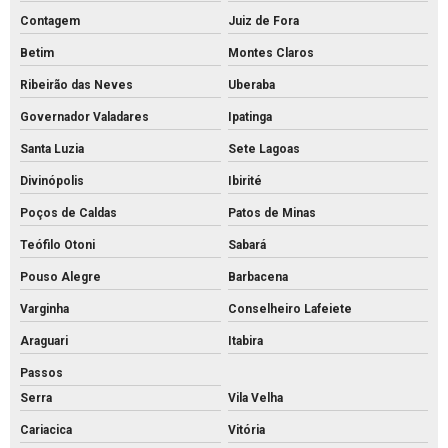
Intertravado de concreto preço
Contagem
Juiz de Fora
Intertravado de concreto
Betim
Montes Claros
Intertravados de concreto pisos
Ribeirão das Neves
Uberaba
Meio fio de concreto para calçada
Governador Valadares
Ipatinga
Meio fio de concreto comprar
Santa Luzia
Sete Lagoas
Meio fio de concreto pré moldado
Divinópolis
Ibirité
Meio fio de concreto preço
Poços de Caldas
Patos de Minas
Meio fio de concreto valor
Teófilo Otoni
Sabará
Meio fio de concreto a venda
Pouso Alegre
Barbacena
Meio fio de concreto
Varginha
Conselheiro Lafeiete
Mourão de concreto para cerca comprar
Araguari
Itabira
Passos
Mourão de concreto rs
Serra
Vila Velha
Mourões de concreto 10x10 preço
Cariacica
Vitória
Mourões de concreto para alambrado