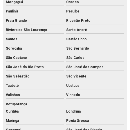
Mongaguá
Osasco
Piso intertravado bloquete
Paulínia
Peruíbe
Piso intertravado de concreto para calçadas
Praia Grande
Ribeirão Preto
Piso intertravado de concreto preço m2
Riviera de São Lourenço
Santo André
Piso intertravado de concreto preço
Santos
Sertãozinho
Piso intertravado de concreto retangular
Sorocaba
São Bernardo
Piso intertravado de concreto
São Caetano
São Carlos
Piso intertravado preço instalado
São José do Rio Preto
São José dos campos
Piso intertravado preço m2 rs
São Sebastião
São Vicente
Piso intertravado preço metro quadrado
Taubaté
Ubatuba
Piso intertravado preço
Valinhos
Vinhedo
Piso pavs
Votuporanga
Curitiba
Londrina
Piso pvs concreto
Maringá
Ponta Grossa
Piso tátil de concreto 25x25