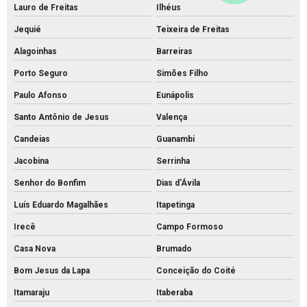
Lauro de Freitas
Ilhéus
Jequié
Teixeira de Freitas
Alagoinhas
Barreiras
Porto Seguro
Simões Filho
Paulo Afonso
Eunápolis
Santo Antônio de Jesus
Valença
Candeias
Guanambi
Jacobina
Serrinha
Senhor do Bonfim
Dias d'Ávila
Luís Eduardo Magalhães
Itapetinga
Irecê
Campo Formoso
Casa Nova
Brumado
Bom Jesus da Lapa
Conceição do Coité
Itamaraju
Itaberaba