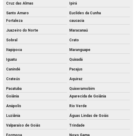
Cruz das Almas
Ipirá
Santo Amaro
Euclides da Cunha
Fortaleza
caucacia
Juazeiro do Norte
Maracanaú
Sobral
Crato
Itapipoca
Maranguape
Iguatu
Quixadá
Canindé
Pacajus
Crateús
Aquiraz
Pacatuba
Quixeramobim
Goiânia
Aparecida de Goiânia
Anápolis
Rio Verde
Luziânia
Águas Lindas de Goiás
Valparaíso de Goiás
Trindade
Formosa
Novo Gama