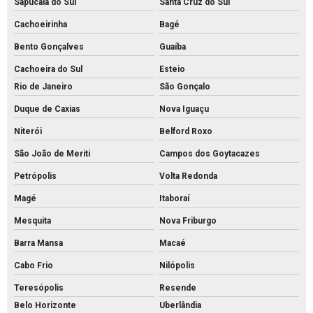
Sapucaia do Sul
Santa Cruz do Sul
Fabrica de piso intertravado
Cachoeirinha
Bagé
Fábrica piso tátil concreto
Bento Gonçalves
Guaíba
Fábrica de tijolos de cimento
Cachoeira do Sul
Esteio
Fábrica de tubo de concreto
Rio de Janeiro
São Gonçalo
Fabricante de piso intertravado
Duque de Caxias
Nova Iguaçu
Fornecedor de piso intertravado
Niterói
Belford Roxo
Fornecedor de tubos de concreto
São João de Meriti
Campos dos Goytacazes
Grelha de concreto para canaleta
Petrópolis
Volta Redonda
Grelha de concreto pré moldado preço
Magé
Itaboraí
Grelha de concreto pré moldado
Mesquita
Nova Friburgo
Grelha de concreto preço
Barra Mansa
Macaé
Cabo Frio
Nilópolis
Grelha de concreto
Teresópolis
Resende
Intertravado de concreto comprar
Belo Horizonte
Uberlândia