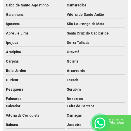
Cabo de Santo Agostinho
Camaragibe
Tubo de concreto de 40cm preço
Garanhuns
Vitória de Santo Antão
Tubo de concreto preço
Igarassu
São Lourenço da Mata
Tubo de concreto valor
Abreu e Lima
Santa Cruz do Capibaribe
Venda de bloquete para calçada
Ipojuca
Serra Talhada
Araripina
Gravatá
Carpina
Goiana
Belo Jardim
Arcoverde
Ouricuri
Escada
Pesqueira
Surubim
Palmares
Bezerros
Salvador
Feira de Santana
Vitória da Conquista
Camaçari
chamar no
WhatsApp
Itabuna
Juazeiro