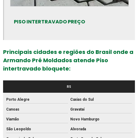
Empresa de meio fio
Empresa de piso intertravado
PISO INTERTRAVADO PREÇO
Empresa de tubos de concreto
Fabrica de artefatos de concreto
Fabrica de bloco de concreto estrutural
Principais cidades e regiões do Brasil onde a
Fabrica de bloco intertravado
Armando Pré Moldados atende Piso
Fábrica de blocos de cimento
intertravado bloquete:
Fábrica de blocos de concreto
RS
Fábrica de canos de concreto
Fábrica de meio fio de concreto
Porto Alegre
Caxias do Sul
Fábrica de meio fio
Canoas
Gravataí
Fábrica de mourão de concreto
Viamão
Novo Hamburgo
São Leopoldo
Alvorada
Fábrica de palanque de concreto