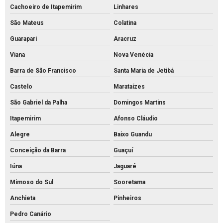
Cachoeiro de Itapemirim
Linhares
Mourões de concreto para cerca preço
São Mateus
Colatina
Mourões de concreto para cerca valores
Guarapari
Aracruz
Mourões de concreto para cerca
Viana
Nova Venécia
Mourões de concreto curvo
Barra de São Francisco
Santa Maria de Jetibá
Palanque de concreto 10x10
Castelo
Marataízes
Palanque de concreto para alambrado preço
São Gabriel da Palha
Domingos Martins
Palanque de concreto para cerca a venda
Itapemirim
Afonso Cláudio
Palanque concreto para cerca
Alegre
Baixo Guandu
Palanque de concreto preço
Conceição da Barra
Guaçuí
Iúna
Jaguaré
Palanque de concreto valor
Mimoso do Sul
Sooretama
Palanque de concreto a venda
Anchieta
Pinheiros
Palanque de concreto
Pedro Canário
Pavimentação bloco intertravado