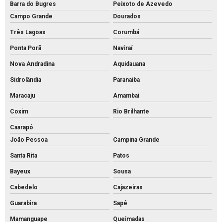
Barra do Bugres
Peixoto de Azevedo
Campo Grande
Dourados
Três Lagoas
Corumbá
Ponta Porã
Naviraí
Nova Andradina
Aquidauana
Sidrolândia
Paranaíba
Maracaju
Amambai
Coxim
Rio Brilhante
Caarapó
João Pessoa
Campina Grande
Santa Rita
Patos
Bayeux
Sousa
Cabedelo
Cajazeiras
Guarabira
Sapé
Mamanguape
Queimadas