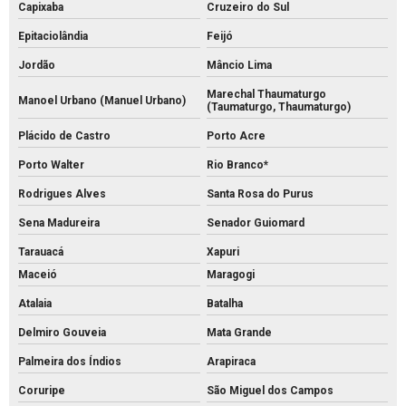
Capixaba
Cruzeiro do Sul
Epitaciolândia
Feijó
Jordão
Mâncio Lima
Marechal Thaumaturgo
Manoel Urbano (Manuel Urbano)
(Taumaturgo, Thaumaturgo)
Plácido de Castro
Porto Acre
Porto Walter
Rio Branco*
Rodrigues Alves
Santa Rosa do Purus
Sena Madureira
Senador Guiomard
Tarauacá
Xapuri
Maceió
Maragogi
Atalaia
Batalha
Delmiro Gouveia
Mata Grande
Palmeira dos Índios
Arapiraca
Coruripe
São Miguel dos Campos