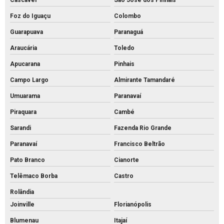
Cascavel
São José dos Pinhais
Piso tátil concreto preço m2
Foz do Iguaçu
Colombo
Piso tátil de concreto preço
Guarapuava
Paranaguá
Piso tátil concreto venda
Araucária
Toledo
Piso tátil de concreto
Apucarana
Pinhais
Piso tátil direcional concreto
Campo Largo
Almirante Tamandaré
Pisos intertravados de concreto venda
Umuarama
Paranavaí
Preço bloco de concreto 14x19x39
Piraquara
Cambé
Preço bloco de concreto 9x19x39
Sarandi
Fazenda Rio Grande
Preço bloco de concreto para calçada
Paranavaí
Francisco Beltrão
Preço bloco de concreto estrutural
Pato Branco
Cianorte
Preço bloco de concreto para muro
Telêmaco Borba
Castro
Rolândia
Preço bloco de concreto
Joinville
Florianópolis
Preço de bloco intertravado de concreto
Blumenau
Itajaí