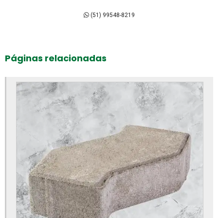
Bloco intertravado de concreto
(51) 99548-8219
Bloco intertravado preço m2
Bloco intertravado preço
Páginas relacionadas
Bloco intertravado retangular
Bloco intertravado
Blocos para calçada preço
Blocos para calçada
Blocos para calçamento
Blocos de concreto 14x19x39 fábrica
Blocos de concreto 14x19x39 preço
Blocos de concreto 14x19x39cm
Blocos de concreto para calçada
Blocos de concreto para calçamento