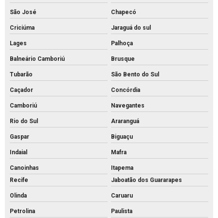
Preço do piso intertravado
São José
Chapecó
Preço de piso intertravado de concreto
Criciúma
Jaraguá do sul
Pvs artefatos de concreto
Lages
Palhoça
Pvs concreto preço
Balneário Camboriú
Brusque
Pvs concreto rs
Tubarão
São Bento do Sul
Pvs concreto valor
Caçador
Concórdia
Pvs concreto
Camboriú
Navegantes
Tijolo de concreto para calçada
Rio do Sul
Araranguá
Tijolo de concreto maciço
Gaspar
Biguaçu
Tijolo de concreto para muro
Indaial
Mafra
Tijolo de concreto preço
Canoinhas
Itapema
Recife
Jaboatão dos Guararapes
Tijolo de concreto vazado
Olinda
Caruaru
Tijolo de concreto
Petrolina
Paulista
Tubo de concreto 400mm