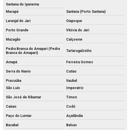
Santana do Ipanema
Macapá
Santana (Porto Santana)
Laranjal do Jari
Oiapoque
Porto Grande
Vitória do Jari
Mazagão
Calçoene
Pedra Branca do Amapari (Pedra
Tartarugalzinho
Branca do Amaparí)
Amapá
Ferreira Gomes
Serra do Navio
Cutias
Pracuúba
Itaubal
São Luís
Imperatriz
São José de Ribamar
Timon
Caixas
Codó
Paço do Lumiar
Açailândia
Bacabal
Balsas