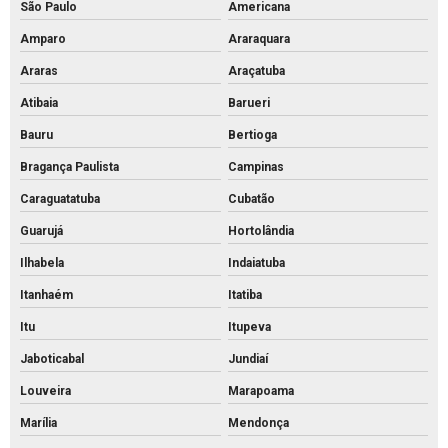
São Paulo
Americana
Pavimentação intertravada preço
Amparo
Araraquara
Pavimentação intertravada
Araras
Araçatuba
Pavimentação piso intertravado
Atibaia
Barueri
Pavimento intertravado de concreto
Bauru
Bertioga
Piso de concreto para calçada preço
Bragança Paulista
Campinas
Piso de concreto para calçada
Caraguatatuba
Cubatão
Piso de concreto intertravado preço
Guarujá
Hortolândia
Piso de concreto intertravado retangular
Ilhabela
Indaiatuba
Piso de concreto intertravado
Itanhaém
Itatiba
Itu
Itupeva
Piso de concreto valor
Jaboticabal
Jundiaí
Piso de encaixe concreto
Louveira
Marapoama
Piso intertravado 16 faces 8 cm
Marília
Mendonça
Piso intertravado 16 faces