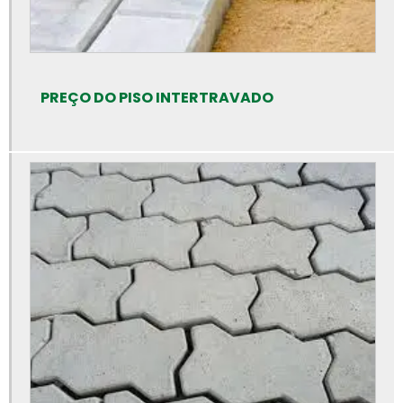
Calha de concreto preço
Calhas de concreto
Canaleta de concreto 14x19x39
PREÇO DO PISO INTERTRAVADO
Canaleta de concreto de 30 cm
Canaleta de concreto preço
Canaleta de concreto tipo u
Canaleta de concreto valor
Cano de cimento preço
Cano de cimento
Cano de concreto preço rs
Canos de concreto preço
Canos de concreto
Empresa de artefatos de concreto