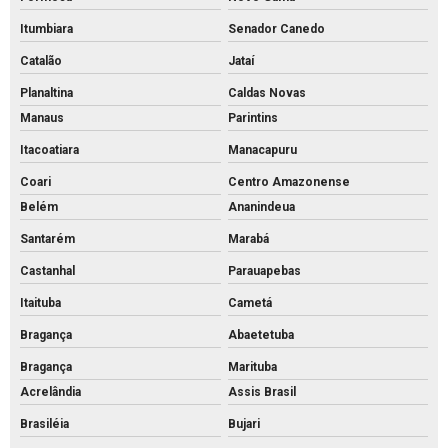
Itumbiara
Senador Canedo
Catalão
Jataí
Planaltina
Caldas Novas
Manaus
Parintins
Itacoatiara
Manacapuru
Coari
Centro Amazonense
Belém
Ananindeua
Santarém
Marabá
Castanhal
Parauapebas
Itaituba
Cametá
Bragança
Abaetetuba
Bragança
Marituba
Acrelândia
Assis Brasil
Brasiléia
Bujari