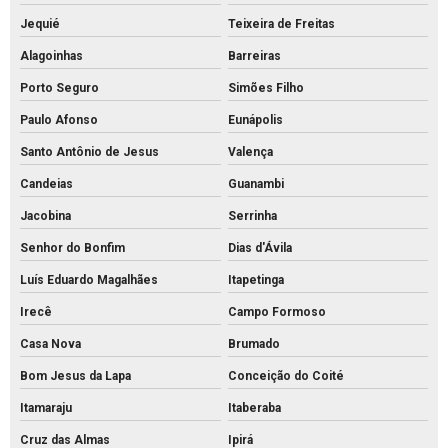
Jequié
Teixeira de Freitas
Alagoinhas
Barreiras
Porto Seguro
Simões Filho
Paulo Afonso
Eunápolis
Santo Antônio de Jesus
Valença
Candeias
Guanambi
Jacobina
Serrinha
Senhor do Bonfim
Dias d'Ávila
Luís Eduardo Magalhães
Itapetinga
Irecê
Campo Formoso
Casa Nova
Brumado
Bom Jesus da Lapa
Conceição do Coité
Itamaraju
Itaberaba
Cruz das Almas
Ipirá