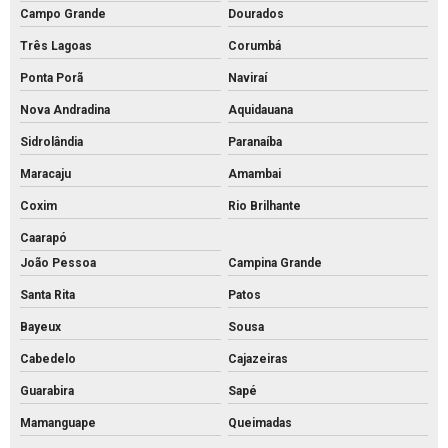
Campo Grande
Dourados
Três Lagoas
Corumbá
Ponta Porã
Naviraí
Nova Andradina
Aquidauana
Sidrolândia
Paranaíba
Maracaju
Amambai
Coxim
Rio Brilhante
Caarapó
João Pessoa
Campina Grande
Santa Rita
Patos
Bayeux
Sousa
Cabedelo
Cajazeiras
Guarabira
Sapé
Mamanguape
Queimadas