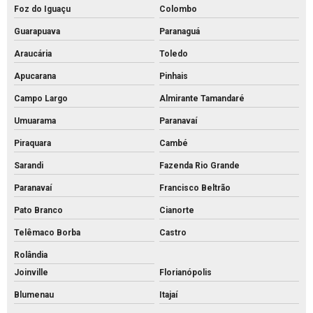
Foz do Iguaçu
Colombo
Piso tátil de concreto
Guarapuava
Paranaguá
Piso tátil direcional concreto
Araucária
Toledo
Pisos intertravados de concreto venda
Apucarana
Pinhais
Preço bloco de concreto 14x19x39
Campo Largo
Almirante Tamandaré
Preço bloco de concreto 9x19x39
Umuarama
Paranavaí
Preço bloco de concreto para calçada
Piraquara
Cambé
Preço bloco de concreto estrutural
Sarandi
Fazenda Rio Grande
Preço bloco de concreto para muro
Paranavaí
Francisco Beltrão
Preço bloco de concreto
Pato Branco
Cianorte
Preço de bloco intertravado de concreto
Telêmaco Borba
Castro
Preço do piso intertravado
Rolândia
Joinville
Florianópolis
Preço de piso intertravado de concreto
Blumenau
Itajaí
Pvs artefatos de concreto