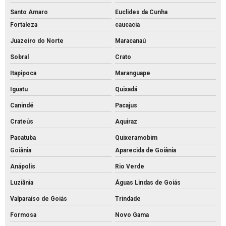
Santo Amaro
Euclides da Cunha
Fortaleza
caucacia
Juazeiro do Norte
Maracanaú
Sobral
Crato
Itapipoca
Maranguape
Iguatu
Quixadá
Canindé
Pacajus
Crateús
Aquiraz
Pacatuba
Quixeramobim
Goiânia
Aparecida de Goiânia
Anápolis
Rio Verde
Luziânia
Águas Lindas de Goiás
Valparaíso de Goiás
Trindade
Formosa
Novo Gama