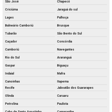
São José
Chapecó
Pvs concreto preço
Criciúma
Jaraguá do sul
Pvs concreto rs
Lages
Palhoça
Pvs concreto valor
Balneário Camboriú
Brusque
Pvs concreto
Tubarão
São Bento do Sul
Tijolo de concreto para calçada
Caçador
Concórdia
Tijolo de concreto maciço
Camboriú
Navegantes
Tijolo de concreto para muro
Rio do Sul
Araranguá
Tijolo de concreto preço
Gaspar
Biguaçu
Tijolo de concreto vazado
Indaial
Mafra
Tijolo de concreto
Canoinhas
Itapema
Recife
Jaboatão dos Guararapes
Tubo de concreto 400mm
Olinda
Caruaru
Tubo de concreto de 40cm preço
Petrolina
Paulista
Tubo de concreto preço
Cabo de Santo Agostinho
Camaragibe