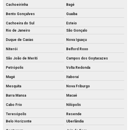
Cachoeirinha
Bagé
Fábrica de tubo de concreto
Bento Gonçalves
Guaíba
Fabricante de piso intertravado
Cachoeira do Sul
Esteio
Fornecedor de piso intertravado
Rio de Janeiro
São Gonçalo
Fornecedor de tubos de concreto
Duque de Caxias
Nova Iguaçu
Grelha de concreto para canaleta
Niterói
Belford Roxo
Grelha de concreto pré moldado preço
São João de Meriti
Campos dos Goytacazes
Grelha de concreto pré moldado
Petrópolis
Volta Redonda
Grelha de concreto preço
Magé
Itaboraí
Grelha de concreto
Mesquita
Nova Friburgo
Intertravado de concreto comprar
Barra Mansa
Macaé
Intertravado de concreto preço
Cabo Frio
Nilópolis
Intertravado de concreto
Teresópolis
Resende
Belo Horizonte
Uberlândia
Intertravados de concreto pisos