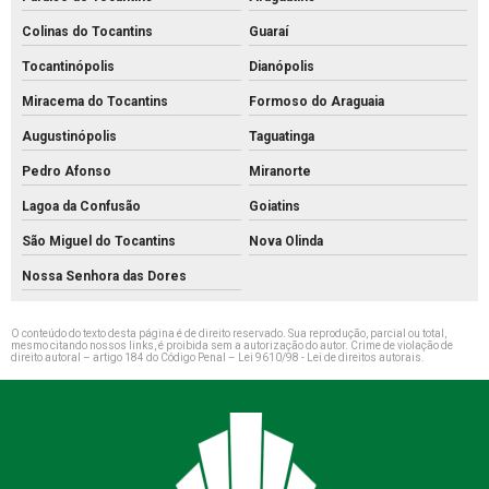
Colinas do Tocantins
Guaraí
Tocantinópolis
Dianópolis
Miracema do Tocantins
Formoso do Araguaia
Augustinópolis
Taguatinga
Pedro Afonso
Miranorte
Lagoa da Confusão
Goiatins
São Miguel do Tocantins
Nova Olinda
Nossa Senhora das Dores
O conteúdo do texto desta página é de direito reservado. Sua reprodução, parcial ou total,
mesmo citando nossos links, é proibida sem a autorização do autor. Crime de violação de
direito autoral – artigo 184 do Código Penal –
Lei 9610/98 - Lei de direitos autorais
.