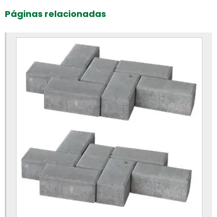
Bloco intertravado preço
Páginas relacionadas
Bloco intertravado retangular
Bloco intertravado
Blocos para calçada preço
Blocos para calçada
Blocos para calçamento
Blocos de concreto 14x19x39 fábrica
Blocos de concreto 14x19x39 preço
Blocos de concreto 14x19x39cm
Blocos de concreto para calçada
Blocos de concreto para calçamento
Blocos de concreto rs preço
Blocos de concreto valor