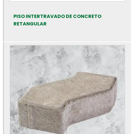
Bloquete para calçada preço
Bloquete para calçada
PISO INTERTRAVADO DE CONCRETO
Bloquete para calçamento
RETANGULAR
Bloquete de cimento para calçada
Bloquete de concreto para calçada
Bloquete intertravado de concreto
Bloquetes para calçamento preço
Bloquetes de concreto para piso
Bloquetes de concreto preço
Calha de concreto para piso
Calha de concreto pré moldado
Calha de concreto preço
Calhas de concreto
Canaleta de concreto 14x19x39