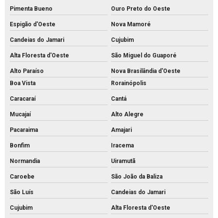
Pimenta Bueno
Ouro Preto do Oeste
Espigão d'Oeste
Nova Mamoré
Candeias do Jamari
Cujubim
Alta Floresta d'Oeste
São Miguel do Guaporé
Alto Paraíso
Nova Brasilândia d'Oeste
Boa Vista
Rorainópolis
Caracaraí
Cantá
Mucajaí
Alto Alegre
Pacaraima
Amajari
Bonfim
Iracema
Normandia
Uiramutã
Caroebe
São João da Baliza
São Luís
Candeias do Jamari
Cujubim
Alta Floresta d'Oeste