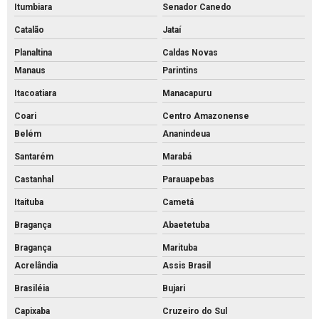
Itumbiara
Senador Canedo
Catalão
Jataí
Planaltina
Caldas Novas
Manaus
Parintins
Itacoatiara
Manacapuru
Coari
Centro Amazonense
Belém
Ananindeua
Santarém
Marabá
Castanhal
Parauapebas
Itaituba
Cametá
Bragança
Abaetetuba
Bragança
Marituba
Acrelândia
Assis Brasil
Brasiléia
Bujari
Capixaba
Cruzeiro do Sul