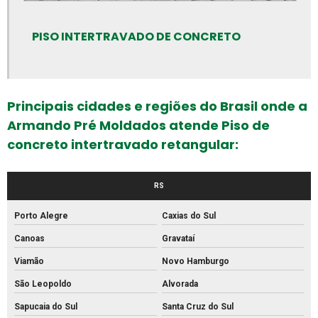
Fabrica de artefatos de concreto
PISO INTERTRAVADO DE CONCRETO
Fabrica de bloco de concreto estrutural
Fabrica de bloco intertravado
Fábrica de blocos de cimento
Principais cidades e regiões do Brasil onde a
Fábrica de blocos de concreto
Armando Pré Moldados atende Piso de
Fábrica de canos de concreto
concreto intertravado retangular:
Fábrica de meio fio de concreto
Fábrica de meio fio
RS
Fábrica de mourão de concreto
Porto Alegre
Caxias do Sul
Fábrica de palanque de concreto
Canoas
Gravataí
Fabrica de piso intertravado
Viamão
Novo Hamburgo
Fábrica piso tátil concreto
São Leopoldo
Alvorada
Fábrica de tijolos de cimento
Sapucaia do Sul
Santa Cruz do Sul