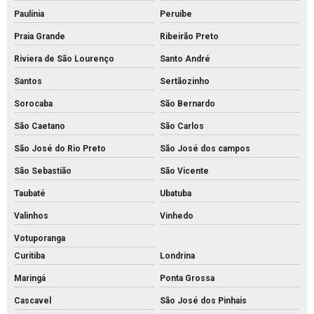
Paulínia
Peruíbe
Piso intertravado de concreto preço
Praia Grande
Ribeirão Preto
Piso intertravado de concreto retangular
Riviera de São Lourenço
Santo André
Piso intertravado de concreto
Santos
Sertãozinho
Piso intertravado preço instalado
Sorocaba
São Bernardo
Piso intertravado preço m2 rs
São Caetano
São Carlos
Piso intertravado preço metro quadrado
São José do Rio Preto
São José dos campos
Piso intertravado preço
São Sebastião
São Vicente
Piso pavs
Taubaté
Ubatuba
Piso pvs concreto
Valinhos
Vinhedo
Piso tátil de concreto 25x25
Votuporanga
Curitiba
Londrina
Piso tátil concreto preço m2
Maringá
Ponta Grossa
Piso tátil de concreto preço
Cascavel
São José dos Pinhais
Piso tátil concreto venda