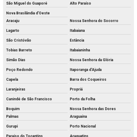
São Miguel do Guaporé
Alto Paraíso
Nova Brasilândia d'Oeste
Aracaju
Nossa Senhora do Socorro
Lagarto
Itabaiana
São Cristóvão
Estância
Tobias Barreto
Itabaianinha
Simão Dias
Nossa Senhora da Glória
Poço Redondo
Itaporanga d'Ajuda
Capela
Barra dos Coqueiros
Laranjeiras
Propriá
Canindé de São Francisco
Porto da Folha
Boquim
Nossa Senhora das Dores
Palmas
Araguaína
Gurupi
Porto Nacional
Paraíso do Tocantins
Araguatins