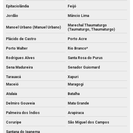
Epitaciolândia
Feijó
Jordão
Mâncio Lima
Marechal Thaumaturgo
Manoel Urbano (Manuel Urbano)
(Taumaturgo, Thaumaturgo)
Plácido de Castro
Porto Acre
Porto Walter
Rio Branco*
Rodrigues Alves
Santa Rosa do Purus
Sena Madureira
Senador Guiomard
Tarauacá
Xapuri
Maceió
Maragogi
Atalaia
Batalha
Delmiro Gouveia
Mata Grande
Palmeira dos Índios
Arapiraca
Coruripe
São Miguel dos Campos
Santana do Ipanema