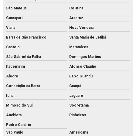
Mourões de concreto para cerca
São Mateus
Colatina
Mourões de concreto curvo
Guarapari
Aracruz
Palanque de concreto 10x10
Viana
Nova Venécia
Palanque de concreto para alambrado preço
Barra de São Francisco
Santa Maria de Jetibá
Palanque de concreto para cerca a venda
Castelo
Marataízes
Palanque concreto para cerca
São Gabriel da Palha
Domingos Martins
Palanque de concreto preço
Itapemirim
Afonso Cláudio
Palanque de concreto valor
Alegre
Baixo Guandu
Palanque de concreto a venda
Conceição da Barra
Guaçuí
Palanque de concreto
Iúna
Jaguaré
Pavimentação bloco intertravado
Mimoso do Sul
Sooretama
Anchieta
Pinheiros
Pavimentação intertravada preço
Pedro Canário
Pavimentação intertravada
São Paulo
Americana
Pavimentação piso intertravado