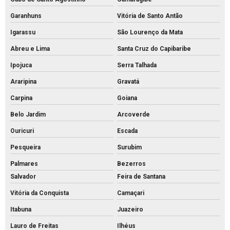
Tubo de concreto valor
Garanhuns
Vitória de Santo Antão
Venda de bloquete para calçada
Igarassu
São Lourenço da Mata
Abreu e Lima
Santa Cruz do Capibaribe
Ipojuca
Serra Talhada
Araripina
Gravatá
Carpina
Goiana
Belo Jardim
Arcoverde
Ouricuri
Escada
Pesqueira
Surubim
Palmares
Bezerros
Salvador
Feira de Santana
Vitória da Conquista
Camaçari
Itabuna
Juazeiro
Lauro de Freitas
Ilhéus