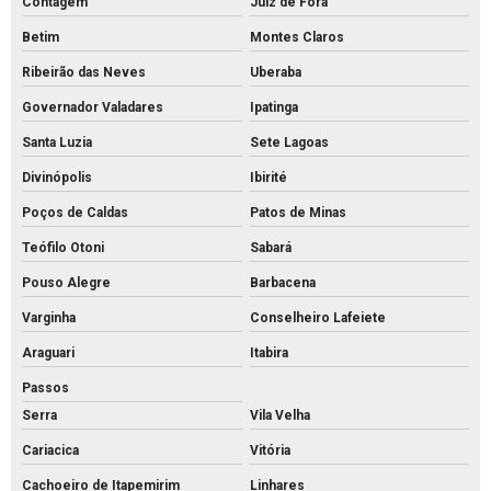
Contagem
Juiz de Fora
Meio fio de concreto para calçada
Betim
Montes Claros
Meio fio de concreto comprar
Ribeirão das Neves
Uberaba
Meio fio de concreto pré moldado
Governador Valadares
Ipatinga
Meio fio de concreto preço
Santa Luzia
Sete Lagoas
Meio fio de concreto valor
Divinópolis
Ibirité
Meio fio de concreto a venda
Poços de Caldas
Patos de Minas
Meio fio de concreto
Teófilo Otoni
Sabará
Mourão de concreto para cerca comprar
Pouso Alegre
Barbacena
Mourão de concreto rs
Varginha
Conselheiro Lafeiete
Mourões de concreto 10x10 preço
Araguari
Itabira
Mourões de concreto para alambrado
Passos
Serra
Vila Velha
Mourões de concreto para cerca preço
Cariacica
Vitória
Mourões de concreto para cerca valores
Cachoeiro de Itapemirim
Linhares