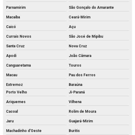
Parnamirim
São Gonçalo do Amarante
Macaíba
Ceará-Mirim
Caicó
Açu
Currais Novos
São José de Mipibu
Santa Cruz
Nova Cruz
Apodi
João Câmara
Canguaretama
Touros
Macau
Pau dos Ferros
Extremoz
Baraúna
Porto Velho
Ji-Paraná
Ariquemes
Vilhena
Cacoal
Rolim de Moura
Jaru
Guajará-Mirim
Machadinho d'Oeste
Buritis