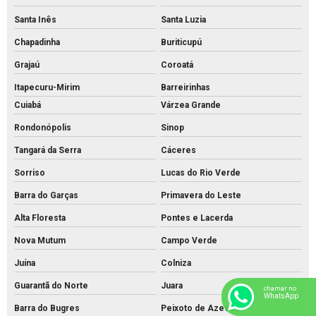
Santa Inês
Santa Luzia
Chapadinha
Buriticupú
Grajaú
Coroatá
Itapecuru-Mirim
Barreirinhas
Cuiabá
Várzea Grande
Rondonópolis
Sinop
Tangará da Serra
Cáceres
Sorriso
Lucas do Rio Verde
Barra do Garças
Primavera do Leste
Alta Floresta
Pontes e Lacerda
Nova Mutum
Campo Verde
Juína
Colniza
Guarantã do Norte
Juara
chamar no
WhatsApp
Barra do Bugres
Peixoto de Azevedo