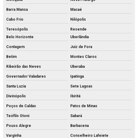
Intertravado de concreto comprar
Barra Mansa
Macaé
Intertravado de concreto preço
Cabo Frio
Nilópolis
Intertravado de concreto
Teresópolis
Resende
Belo Horizonte
Uberlândia
Intertravados de concreto pisos
Contagem
Juiz de Fora
Meio fio de concreto para calçada
Betim
Montes Claros
Meio fio de concreto comprar
Ribeirão das Neves
Uberaba
Meio fio de concreto pré moldado
Governador Valadares
Ipatinga
Meio fio de concreto preço
Santa Luzia
Sete Lagoas
Meio fio de concreto valor
Divinópolis
Ibirité
Meio fio de concreto a venda
Poços de Caldas
Patos de Minas
Meio fio de concreto
Teófilo Otoni
Sabará
Mourão de concreto para cerca comprar
Pouso Alegre
Barbacena
Mourão de concreto rs
Varginha
Conselheiro Lafeiete