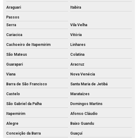
Mourões de concreto 10x10 preço
Araguari
Itabira
Mourões de concreto para alambrado
Passos
Serra
Vila Velha
Mourões de concreto para cerca preço
Cariacica
Vitória
Mourões de concreto para cerca valores
Cachoeiro de Itapemirim
Linhares
Mourões de concreto para cerca
São Mateus
Colatina
Mourões de concreto curvo
Guarapari
Aracruz
Palanque de concreto 10x10
Viana
Nova Venécia
Palanque de concreto para alambrado preço
Barra de São Francisco
Santa Maria de Jetibá
Palanque de concreto para cerca a venda
Castelo
Marataízes
Palanque concreto para cerca
São Gabriel da Palha
Domingos Martins
Palanque de concreto preço
Itapemirim
Afonso Cláudio
Palanque de concreto valor
Alegre
Baixo Guandu
Palanque de concreto a venda
Conceição da Barra
Guaçuí