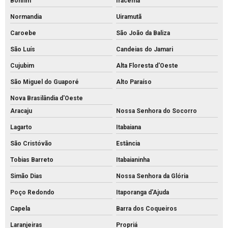
Bonfim
Iracema
Normandia
Uiramutã
Caroebe
São João da Baliza
São Luís
Candeias do Jamari
Cujubim
Alta Floresta d'Oeste
São Miguel do Guaporé
Alto Paraíso
Nova Brasilândia d'Oeste
Aracaju
Nossa Senhora do Socorro
Lagarto
Itabaiana
São Cristóvão
Estância
Tobias Barreto
Itabaianinha
Simão Dias
Nossa Senhora da Glória
Poço Redondo
Itaporanga d'Ajuda
Capela
Barra dos Coqueiros
Laranjeiras
Propriá