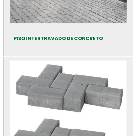
Calha de concreto para piso
Calha de concreto pré moldado
Calha de concreto preço
Calhas de concreto
PISO INTERTRAVADO DE CONCRETO
Canaleta de concreto 14x19x39
Canaleta de concreto de 30 cm
Canaleta de concreto preço
Canaleta de concreto tipo u
Canaleta de concreto valor
Cano de cimento preço
Cano de cimento
Cano de concreto preço rs
Canos de concreto preço