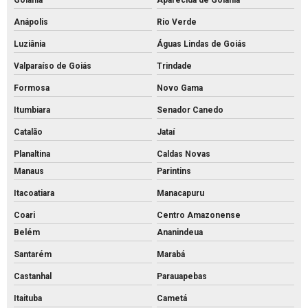
Anápolis
Rio Verde
Luziânia
Águas Lindas de Goiás
Valparaíso de Goiás
Trindade
Formosa
Novo Gama
Itumbiara
Senador Canedo
Catalão
Jataí
Planaltina
Caldas Novas
Manaus
Parintins
Itacoatiara
Manacapuru
Coari
Centro Amazonense
Belém
Ananindeua
Santarém
Marabá
Castanhal
Parauapebas
Itaituba
Cametá