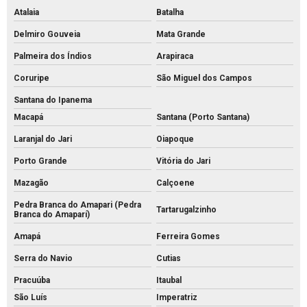
Atalaia
Batalha
Delmiro Gouveia
Mata Grande
Palmeira dos Índios
Arapiraca
Coruripe
São Miguel dos Campos
Santana do Ipanema
Macapá
Santana (Porto Santana)
Laranjal do Jari
Oiapoque
Porto Grande
Vitória do Jari
Mazagão
Calçoene
Pedra Branca do Amapari (Pedra
Tartarugalzinho
Branca do Amaparí)
Amapá
Ferreira Gomes
Serra do Navio
Cutias
Pracuúba
Itaubal
São Luís
Imperatriz