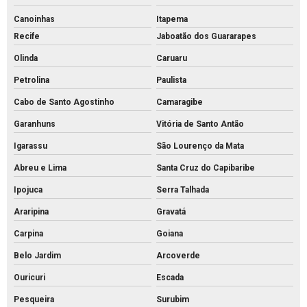
Tijolo de concreto
Canoinhas
Itapema
Recife
Jaboatão dos Guararapes
Tubo de concreto 400mm
Olinda
Caruaru
Tubo de concreto de 40cm preço
Petrolina
Paulista
Tubo de concreto preço
Cabo de Santo Agostinho
Camaragibe
Tubo de concreto valor
Garanhuns
Vitória de Santo Antão
Venda de bloquete para calçada
Igarassu
São Lourenço da Mata
Abreu e Lima
Santa Cruz do Capibaribe
Ipojuca
Serra Talhada
Araripina
Gravatá
Carpina
Goiana
Belo Jardim
Arcoverde
Ouricuri
Escada
Pesqueira
Surubim