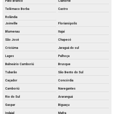
Pato Branco
Cianorte
Preço de bloco intertravado de concreto
Telêmaco Borba
Castro
Preço do piso intertravado
Rolândia
Joinville
Florianópolis
Preço de piso intertravado de concreto
Blumenau
Itajaí
Pvs artefatos de concreto
São José
Chapecó
Pvs concreto preço
Criciúma
Jaraguá do sul
Pvs concreto rs
Lages
Palhoça
Pvs concreto valor
Balneário Camboriú
Brusque
Pvs concreto
Tubarão
São Bento do Sul
Tijolo de concreto para calçada
Caçador
Concórdia
Tijolo de concreto maciço
Camboriú
Navegantes
Tijolo de concreto para muro
Rio do Sul
Araranguá
Tijolo de concreto preço
Gaspar
Biguaçu
Tijolo de concreto vazado
Indaial
Mafra