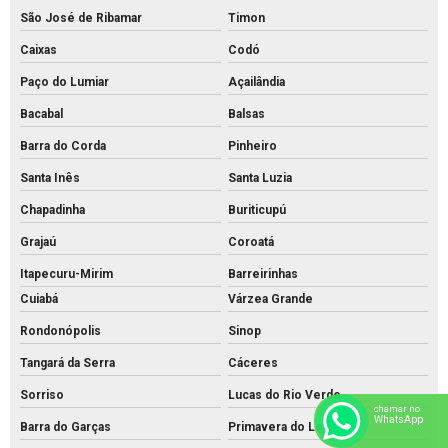
São José de Ribamar
Timon
Caixas
Codó
Paço do Lumiar
Açailândia
Bacabal
Balsas
Barra do Corda
Pinheiro
Santa Inês
Santa Luzia
Chapadinha
Buriticupú
Grajaú
Coroatá
Itapecuru-Mirim
Barreirinhas
Cuiabá
Várzea Grande
Rondonópolis
Sinop
Tangará da Serra
Cáceres
Sorriso
Lucas do Rio Verde
chamar no
WhatsApp
Barra do Garças
Primavera do Leste