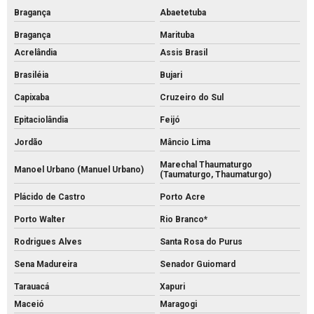
Bragança
Abaetetuba
Bragança
Marituba
Acrelândia
Assis Brasil
Brasiléia
Bujari
Capixaba
Cruzeiro do Sul
Epitaciolândia
Feijó
Jordão
Mâncio Lima
Marechal Thaumaturgo
Manoel Urbano (Manuel Urbano)
(Taumaturgo, Thaumaturgo)
Plácido de Castro
Porto Acre
Porto Walter
Rio Branco*
Rodrigues Alves
Santa Rosa do Purus
Sena Madureira
Senador Guiomard
Tarauacá
Xapuri
Maceió
Maragogi