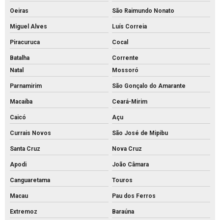
Oeiras
São Raimundo Nonato
Miguel Alves
Luís Correia
Piracuruca
Cocal
Batalha
Corrente
Natal
Mossoró
Parnamirim
São Gonçalo do Amarante
Macaíba
Ceará-Mirim
Caicó
Açu
Currais Novos
São José de Mipibu
Santa Cruz
Nova Cruz
Apodi
João Câmara
Canguaretama
Touros
Macau
Pau dos Ferros
Extremoz
Baraúna