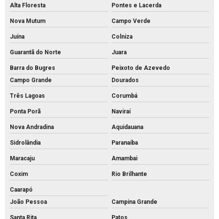
Alta Floresta
Pontes e Lacerda
Nova Mutum
Campo Verde
Juína
Colniza
Guarantã do Norte
Juara
Barra do Bugres
Peixoto de Azevedo
Campo Grande
Dourados
Três Lagoas
Corumbá
Ponta Porã
Naviraí
Nova Andradina
Aquidauana
Sidrolândia
Paranaíba
Maracaju
Amambai
Coxim
Rio Brilhante
Caarapó
João Pessoa
Campina Grande
Santa Rita
Patos