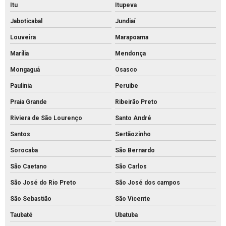
Piso intertravado 16 faces 8 cm
Itu
Itupeva
Piso intertravado 16 faces
Jaboticabal
Jundiaí
Louveira
Marapoama
Piso intertravado bloquete
Marília
Mendonça
Piso intertravado de concreto para calçadas
Mongaguá
Osasco
Piso intertravado de concreto preço m2
Paulínia
Peruíbe
Piso intertravado de concreto preço
Praia Grande
Ribeirão Preto
Piso intertravado de concreto retangular
Riviera de São Lourenço
Santo André
Piso intertravado de concreto
Santos
Sertãozinho
Piso intertravado preço instalado
Sorocaba
São Bernardo
Piso intertravado preço m2 rs
São Caetano
São Carlos
Piso intertravado preço metro quadrado
São José do Rio Preto
São José dos campos
Piso intertravado preço
São Sebastião
São Vicente
Piso pavs
Taubaté
Ubatuba