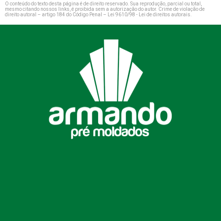
O conteúdo do texto desta página é de direito reservado. Sua reprodução, parcial ou total,
mesmo citando nossos links, é proibida sem a autorização do autor. Crime de violação de
direito autoral – artigo 184 do Código Penal –
Lei 9610/98 - Lei de direitos autorais
.