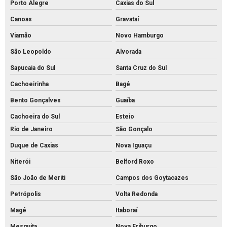
Porto Alegre
Caxias do Sul
Fábrica de palanque de concreto
Canoas
Gravataí
Fabrica de piso intertravado
Viamão
Novo Hamburgo
Fábrica piso tátil concreto
São Leopoldo
Alvorada
Fábrica de tijolos de cimento
Sapucaia do Sul
Santa Cruz do Sul
Cachoeirinha
Bagé
Fábrica de tubo de concreto
Bento Gonçalves
Guaíba
Fabricante de piso intertravado
Cachoeira do Sul
Esteio
Fornecedor de piso intertravado
Rio de Janeiro
São Gonçalo
Fornecedor de tubos de concreto
Duque de Caxias
Nova Iguaçu
Grelha de concreto para canaleta
Niterói
Belford Roxo
Grelha de concreto pré moldado preço
São João de Meriti
Campos dos Goytacazes
Grelha de concreto pré moldado
Petrópolis
Volta Redonda
Grelha de concreto preço
Magé
Itaboraí
Grelha de concreto
Mesquita
Nova Friburgo