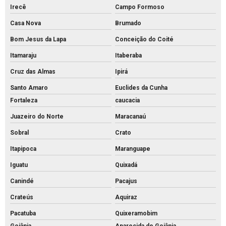
Irecê
Campo Formoso
Casa Nova
Brumado
Bom Jesus da Lapa
Conceição do Coité
Itamaraju
Itaberaba
Cruz das Almas
Ipirá
Santo Amaro
Euclides da Cunha
Fortaleza
caucacia
Juazeiro do Norte
Maracanaú
Sobral
Crato
Itapipoca
Maranguape
Iguatu
Quixadá
Canindé
Pacajus
Crateús
Aquiraz
Pacatuba
Quixeramobim
Goiânia
Aparecida de Goiânia