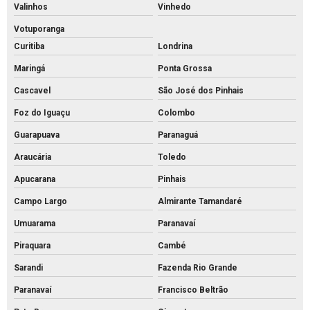
Piso pvs concreto
Valinhos
Vinhedo
Piso tátil de concreto 25x25
Votuporanga
Curitiba
Londrina
Piso tátil concreto preço m2
Maringá
Ponta Grossa
Piso tátil de concreto preço
Cascavel
São José dos Pinhais
Piso tátil concreto venda
Foz do Iguaçu
Colombo
Piso tátil de concreto
Guarapuava
Paranaguá
Piso tátil direcional concreto
Araucária
Toledo
Pisos intertravados de concreto venda
Apucarana
Pinhais
Preço bloco de concreto 14x19x39
Campo Largo
Almirante Tamandaré
Preço bloco de concreto 9x19x39
Umuarama
Paranavaí
Preço bloco de concreto para calçada
Piraquara
Cambé
Preço bloco de concreto estrutural
Sarandi
Fazenda Rio Grande
Preço bloco de concreto para muro
Paranavaí
Francisco Beltrão
Preço bloco de concreto