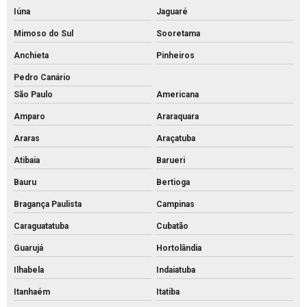
Palanque de concreto
Iúna
Jaguaré
Pavimentação bloco intertravado
Mimoso do Sul
Sooretama
Anchieta
Pinheiros
Pavimentação intertravada preço
Pedro Canário
Pavimentação intertravada
São Paulo
Americana
Pavimentação piso intertravado
Amparo
Araraquara
Pavimento intertravado de concreto
Araras
Araçatuba
Piso de concreto para calçada preço
Atibaia
Barueri
Piso de concreto para calçada
Bauru
Bertioga
Piso de concreto intertravado preço
Bragança Paulista
Campinas
Piso de concreto intertravado retangular
Caraguatatuba
Cubatão
Piso de concreto intertravado
Guarujá
Hortolândia
Piso de concreto valor
Ilhabela
Indaiatuba
Piso de encaixe concreto
Itanhaém
Itatiba