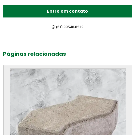
Bloco de encaixe de concreto
Entre em contato
Bloco intertravado de concreto preço
Bloco intertravado de concreto
(51) 99548-8219
Bloco intertravado preço m2
Bloco intertravado preço
Páginas relacionadas
Bloco intertravado retangular
Bloco intertravado
Blocos para calçada preço
Blocos para calçada
Blocos para calçamento
Blocos de concreto 14x19x39 fábrica
Blocos de concreto 14x19x39 preço
Blocos de concreto 14x19x39cm