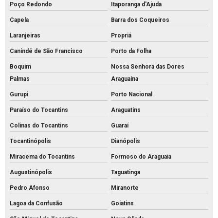
Poço Redondo
Itaporanga d'Ajuda
Capela
Barra dos Coqueiros
Laranjeiras
Propriá
Canindé de São Francisco
Porto da Folha
Boquim
Nossa Senhora das Dores
Palmas
Araguaína
Gurupi
Porto Nacional
Paraíso do Tocantins
Araguatins
Colinas do Tocantins
Guaraí
Tocantinópolis
Dianópolis
Miracema do Tocantins
Formoso do Araguaia
Augustinópolis
Taguatinga
Pedro Afonso
Miranorte
Lagoa da Confusão
Goiatins