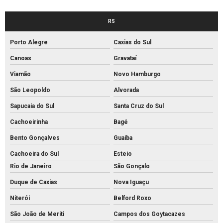
Fabrica de artefatos de concreto
RS
Fabrica de bloco de concreto estrutural
Porto Alegre
Caxias do Sul
Fabrica de bloco intertravado
Canoas
Gravataí
Fábrica de blocos de cimento
Viamão
Novo Hamburgo
Fábrica de blocos de concreto
São Leopoldo
Alvorada
Fábrica de canos de concreto
Sapucaia do Sul
Santa Cruz do Sul
Fábrica de meio fio de concreto
Cachoeirinha
Bagé
Fábrica de meio fio
Bento Gonçalves
Guaíba
Fábrica de mourão de concreto
Cachoeira do Sul
Esteio
Fábrica de palanque de concreto
Rio de Janeiro
São Gonçalo
Fabrica de piso intertravado
Duque de Caxias
Nova Iguaçu
Niterói
Belford Roxo
Fábrica piso tátil concreto
São João de Meriti
Campos dos Goytacazes
Fábrica de tijolos de cimento