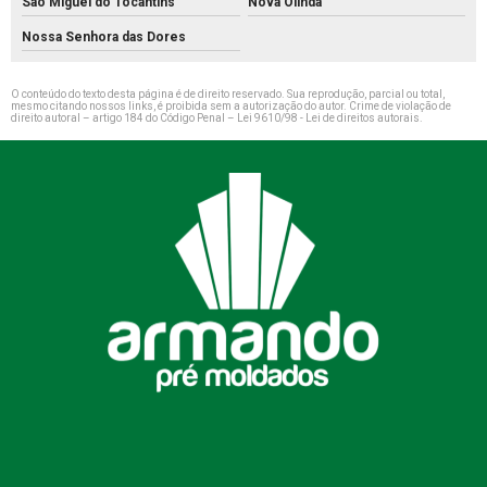
São Miguel do Tocantins
Nova Olinda
Nossa Senhora das Dores
O conteúdo do texto desta página é de direito reservado. Sua reprodução, parcial ou total,
mesmo citando nossos links, é proibida sem a autorização do autor. Crime de violação de
direito autoral – artigo 184 do Código Penal –
Lei 9610/98 - Lei de direitos autorais
.