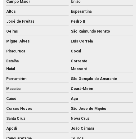
Campo Maior
União
Altos
Esperantina
José de Freitas
Pedro II
Oeiras
São Raimundo Nonato
Miguel Alves
Luís Correia
Piracuruca
Cocal
Batalha
Corrente
Natal
Mossoró
Parnamirim
São Gonçalo do Amarante
Macaíba
Ceará-Mirim
Caicó
Açu
Currais Novos
São José de Mipibu
Santa Cruz
Nova Cruz
Apodi
João Câmara
Canguaretama
Touros