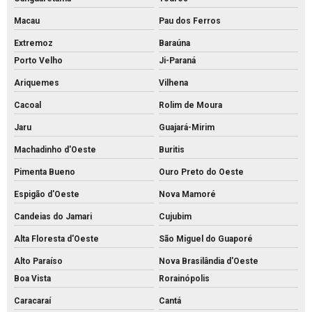
Macau
Pau dos Ferros
Extremoz
Baraúna
Porto Velho
Ji-Paraná
Ariquemes
Vilhena
Cacoal
Rolim de Moura
Jaru
Guajará-Mirim
Machadinho d'Oeste
Buritis
Pimenta Bueno
Ouro Preto do Oeste
Espigão d'Oeste
Nova Mamoré
Candeias do Jamari
Cujubim
Alta Floresta d'Oeste
São Miguel do Guaporé
Alto Paraíso
Nova Brasilândia d'Oeste
Boa Vista
Rorainópolis
Caracaraí
Cantá