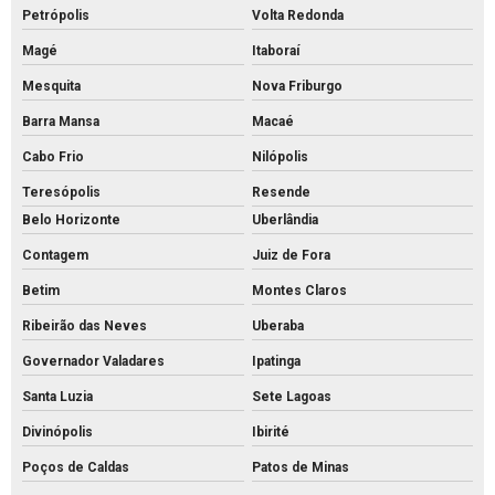
Petrópolis
Volta Redonda
Fábrica de tubo de concreto
Magé
Itaboraí
Fabricante de piso intertravado
Mesquita
Nova Friburgo
Fornecedor de piso intertravado
Barra Mansa
Macaé
Fornecedor de tubos de concreto
Cabo Frio
Nilópolis
Grelha de concreto para canaleta
Teresópolis
Resende
Grelha de concreto pré moldado preço
Belo Horizonte
Uberlândia
Grelha de concreto pré moldado
Contagem
Juiz de Fora
Grelha de concreto preço
Betim
Montes Claros
Grelha de concreto
Ribeirão das Neves
Uberaba
Intertravado de concreto comprar
Governador Valadares
Ipatinga
Intertravado de concreto preço
Santa Luzia
Sete Lagoas
Divinópolis
Ibirité
Intertravado de concreto
Poços de Caldas
Patos de Minas
Intertravados de concreto pisos