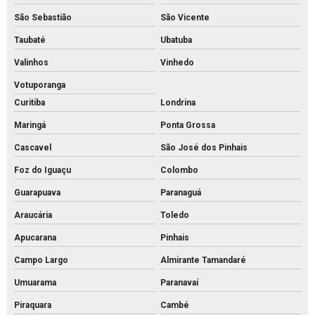
São Sebastião
São Vicente
Piso intertravado de concreto preço
Taubaté
Ubatuba
Piso intertravado de concreto retangular
Valinhos
Vinhedo
Piso intertravado de concreto
Votuporanga
Piso intertravado preço instalado
Curitiba
Londrina
Piso intertravado preço m2 rs
Maringá
Ponta Grossa
Piso intertravado preço metro quadrado
Cascavel
São José dos Pinhais
Piso intertravado preço
Foz do Iguaçu
Colombo
Piso pavs
Guarapuava
Paranaguá
Piso pvs concreto
Araucária
Toledo
Piso tátil de concreto 25x25
Apucarana
Pinhais
Piso tátil concreto preço m2
Campo Largo
Almirante Tamandaré
Umuarama
Paranavaí
Piso tátil de concreto preço
Piraquara
Cambé
Piso tátil concreto venda