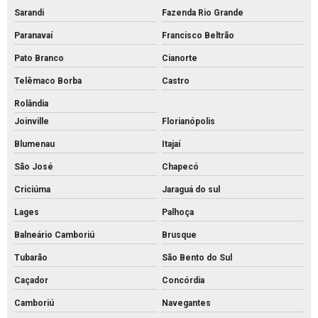
Sarandi
Fazenda Rio Grande
Piso tátil de concreto
Paranavaí
Francisco Beltrão
Piso tátil direcional concreto
Pato Branco
Cianorte
Pisos intertravados de concreto venda
Telêmaco Borba
Castro
Preço bloco de concreto 14x19x39
Rolândia
Preço bloco de concreto 9x19x39
Joinville
Florianópolis
Preço bloco de concreto para calçada
Blumenau
Itajaí
Preço bloco de concreto estrutural
São José
Chapecó
Preço bloco de concreto para muro
Criciúma
Jaraguá do sul
Preço bloco de concreto
Lages
Palhoça
Preço de bloco intertravado de concreto
Balneário Camboriú
Brusque
Preço do piso intertravado
Tubarão
São Bento do Sul
Caçador
Concórdia
Preço de piso intertravado de concreto
Camboriú
Navegantes
Pvs artefatos de concreto