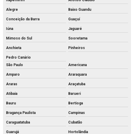
Mourões de concreto para cerca
Alegre
Baixo Guandu
Mourões de concreto curvo
Conceição da Barra
Guaçuí
Palanque de concreto 10x10
Iúna
Jaguaré
Palanque de concreto para alambrado preço
Mimoso do Sul
Sooretama
Palanque de concreto para cerca a venda
Anchieta
Pinheiros
Palanque concreto para cerca
Pedro Canário
Palanque de concreto preço
São Paulo
Americana
Palanque de concreto valor
Amparo
Araraquara
Palanque de concreto a venda
Araras
Araçatuba
Palanque de concreto
Atibaia
Barueri
Bauru
Bertioga
Pavimentação bloco intertravado
Bragança Paulista
Campinas
Pavimentação intertravada preço
Caraguatatuba
Cubatão
Pavimentação intertravada
Guarujá
Hortolândia