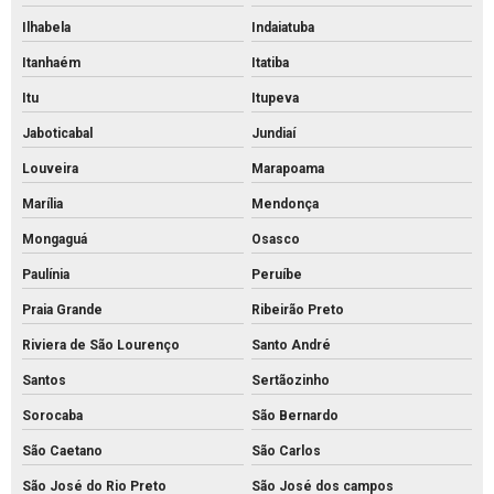
Pavimentação piso intertravado
Ilhabela
Indaiatuba
Pavimento intertravado de concreto
Itanhaém
Itatiba
Piso de concreto para calçada preço
Itu
Itupeva
Piso de concreto para calçada
Jaboticabal
Jundiaí
Piso de concreto intertravado preço
Louveira
Marapoama
Piso de concreto intertravado retangular
Marília
Mendonça
Piso de concreto intertravado
Mongaguá
Osasco
Piso de concreto valor
Paulínia
Peruíbe
Piso de encaixe concreto
Praia Grande
Ribeirão Preto
Piso intertravado 16 faces 8 cm
Riviera de São Lourenço
Santo André
Piso intertravado 16 faces
Santos
Sertãozinho
Piso intertravado bloquete
Sorocaba
São Bernardo
Piso intertravado de concreto para calçadas
São Caetano
São Carlos
São José do Rio Preto
São José dos campos
Piso intertravado de concreto preço m2