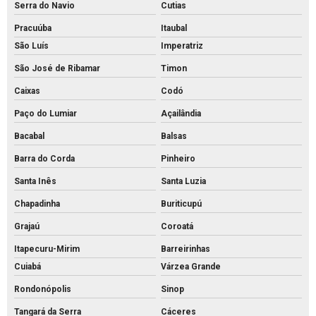
Serra do Navio
Cutias
Pracuúba
Itaubal
São Luís
Imperatriz
São José de Ribamar
Timon
Caixas
Codó
Paço do Lumiar
Açailândia
Bacabal
Balsas
Barra do Corda
Pinheiro
Santa Inês
Santa Luzia
Chapadinha
Buriticupú
Grajaú
Coroatá
Itapecuru-Mirim
Barreirinhas
Cuiabá
Várzea Grande
Rondonópolis
Sinop
Tangará da Serra
Cáceres