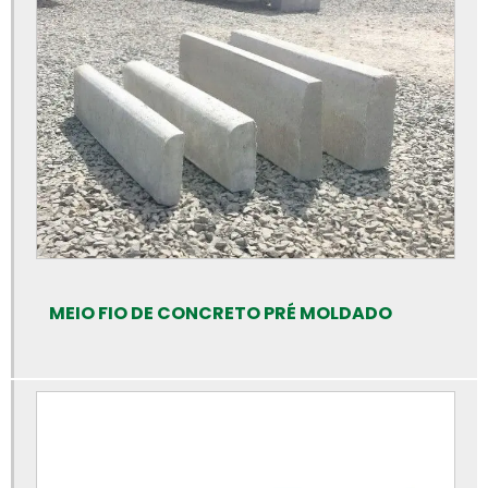
Bloquete para calçada preço
Bloquete para calçada
Bloquete para calçamento
Bloquete de cimento para calçada
Bloquete de concreto para calçada
Bloquete intertravado de concreto
Bloquetes para calçamento preço
Bloquetes de concreto para piso
Bloquetes de concreto preço
MEIO FIO DE CONCRETO PRÉ MOLDADO
Calha de concreto para piso
Calha de concreto pré moldado
Calha de concreto preço
Calhas de concreto
Canaleta de concreto 14x19x39