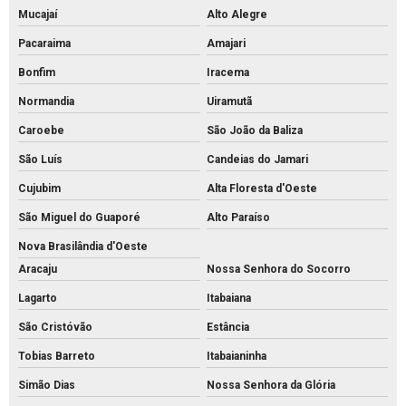
Mucajaí
Alto Alegre
Pacaraima
Amajari
Bonfim
Iracema
Normandia
Uiramutã
Caroebe
São João da Baliza
São Luís
Candeias do Jamari
Cujubim
Alta Floresta d'Oeste
São Miguel do Guaporé
Alto Paraíso
Nova Brasilândia d'Oeste
Aracaju
Nossa Senhora do Socorro
Lagarto
Itabaiana
São Cristóvão
Estância
Tobias Barreto
Itabaianinha
Simão Dias
Nossa Senhora da Glória