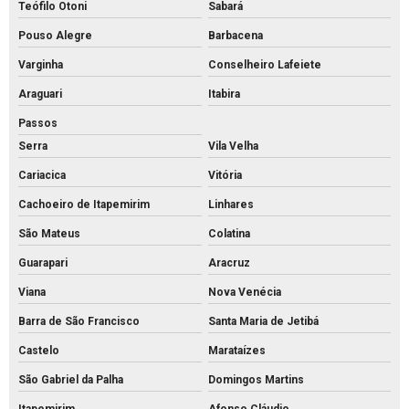
Teófilo Otoni
Sabará
Meio fio de concreto para calçada
Pouso Alegre
Barbacena
Meio fio de concreto comprar
Varginha
Conselheiro Lafeiete
Meio fio de concreto pré moldado
Araguari
Itabira
Meio fio de concreto preço
Passos
Meio fio de concreto valor
Serra
Vila Velha
Meio fio de concreto a venda
Cariacica
Vitória
Meio fio de concreto
Cachoeiro de Itapemirim
Linhares
Mourão de concreto para cerca comprar
São Mateus
Colatina
Mourão de concreto rs
Guarapari
Aracruz
Mourões de concreto 10x10 preço
Viana
Nova Venécia
Barra de São Francisco
Santa Maria de Jetibá
Mourões de concreto para alambrado
Castelo
Marataízes
Mourões de concreto para cerca preço
São Gabriel da Palha
Domingos Martins
Mourões de concreto para cerca valores
Itapemirim
Afonso Cláudio