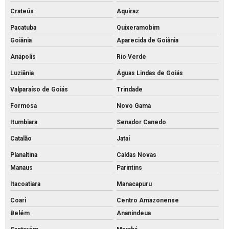
Crateús
Aquiraz
Pacatuba
Quixeramobim
Goiânia
Aparecida de Goiânia
Anápolis
Rio Verde
Luziânia
Águas Lindas de Goiás
Valparaíso de Goiás
Trindade
Formosa
Novo Gama
Itumbiara
Senador Canedo
Catalão
Jataí
Planaltina
Caldas Novas
Manaus
Parintins
Itacoatiara
Manacapuru
Coari
Centro Amazonense
Belém
Ananindeua