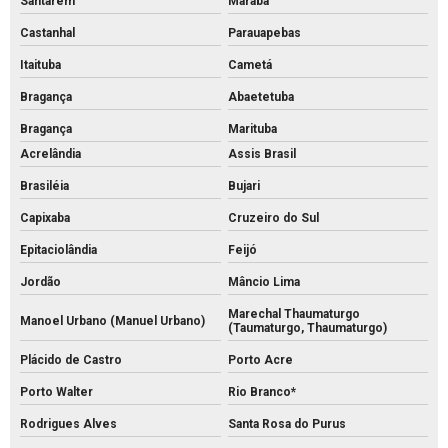
Santarém
Marabá
Castanhal
Parauapebas
Itaituba
Cametá
Bragança
Abaetetuba
Bragança
Marituba
Acrelândia
Assis Brasil
Brasiléia
Bujari
Capixaba
Cruzeiro do Sul
Epitaciolândia
Feijó
Jordão
Mâncio Lima
Marechal Thaumaturgo
Manoel Urbano (Manuel Urbano)
(Taumaturgo, Thaumaturgo)
Plácido de Castro
Porto Acre
Porto Walter
Rio Branco*
Rodrigues Alves
Santa Rosa do Purus