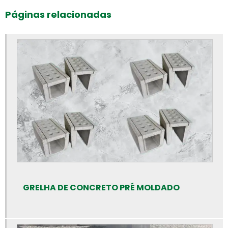
Bloco intertravado preço
Páginas relacionadas
Bloco intertravado retangular
Bloco intertravado
Blocos para calçada preço
Blocos para calçada
Blocos para calçamento
Blocos de concreto 14x19x39 fábrica
Blocos de concreto 14x19x39 preço
Blocos de concreto 14x19x39cm
Blocos de concreto para calçada
Blocos de concreto para calçamento
GRELHA DE CONCRETO PRÉ MOLDADO
Blocos de concreto rs preço
Blocos de concreto valor