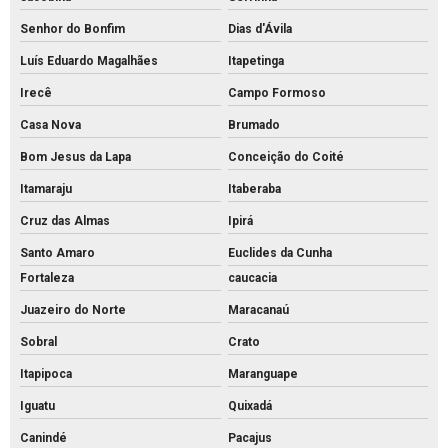
Senhor do Bonfim
Dias d'Ávila
Luís Eduardo Magalhães
Itapetinga
Irecê
Campo Formoso
Casa Nova
Brumado
Bom Jesus da Lapa
Conceição do Coité
Itamaraju
Itaberaba
Cruz das Almas
Ipirá
Santo Amaro
Euclides da Cunha
Fortaleza
caucacia
Juazeiro do Norte
Maracanaú
Sobral
Crato
Itapipoca
Maranguape
Iguatu
Quixadá
Canindé
Pacajus