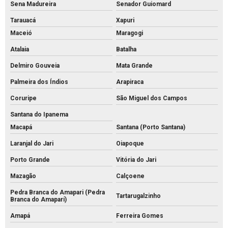
Sena Madureira
Senador Guiomard
Tarauacá
Xapuri
Maceió
Maragogi
Atalaia
Batalha
Delmiro Gouveia
Mata Grande
Palmeira dos Índios
Arapiraca
Coruripe
São Miguel dos Campos
Santana do Ipanema
Macapá
Santana (Porto Santana)
Laranjal do Jari
Oiapoque
Porto Grande
Vitória do Jari
Mazagão
Calçoene
Pedra Branca do Amapari (Pedra
Tartarugalzinho
Branca do Amaparí)
Amapá
Ferreira Gomes