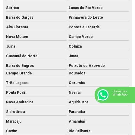
Sorriso
Lucas do Rio Verde
Barra do Garças
Primavera do Leste
Alta Floresta
Pontes e Lacerda
Nova Mutum
Campo Verde
Juína
Colniza
Guarantã do Norte
Juara
Barra do Bugres
Peixoto de Azevedo
Campo Grande
Dourados
Três Lagoas
Corumbá
chamar no
Ponta Porã
Naviraí
WhatsApp
Nova Andradina
Aquidauana
Sidrolândia
Paranaíba
Maracaju
Amambai
Coxim
Rio Brilhante