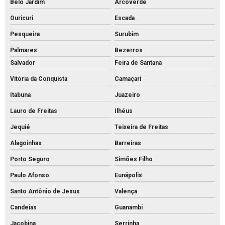
Belo Jardim
Arcoverde
Tubo de concreto valor
Ouricuri
Escada
Venda de bloquete para calçada
Pesqueira
Surubim
Palmares
Bezerros
Salvador
Feira de Santana
Vitória da Conquista
Camaçari
Itabuna
Juazeiro
Lauro de Freitas
Ilhéus
Jequié
Teixeira de Freitas
Alagoinhas
Barreiras
Porto Seguro
Simões Filho
Paulo Afonso
Eunápolis
Santo Antônio de Jesus
Valença
Candeias
Guanambi
Jacobina
Serrinha