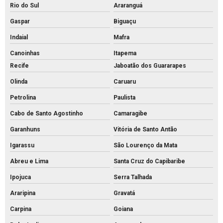
Rio do Sul
Araranguá
Pvs concreto preço
Gaspar
Biguaçu
Pvs concreto rs
Indaial
Mafra
Pvs concreto valor
Canoinhas
Itapema
Pvs concreto
Recife
Jaboatão dos Guararapes
Tijolo de concreto para calçada
Olinda
Caruaru
Tijolo de concreto maciço
Petrolina
Paulista
Tijolo de concreto para muro
Cabo de Santo Agostinho
Camaragibe
Tijolo de concreto preço
Garanhuns
Vitória de Santo Antão
Tijolo de concreto vazado
Igarassu
São Lourenço da Mata
Tijolo de concreto
Abreu e Lima
Santa Cruz do Capibaribe
Ipojuca
Serra Talhada
Tubo de concreto 400mm
Araripina
Gravatá
Tubo de concreto de 40cm preço
Carpina
Goiana
Tubo de concreto preço