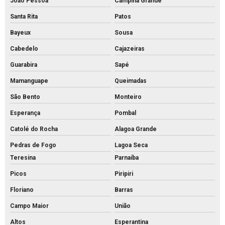
João Pessoa
Campina Grande
Santa Rita
Patos
Bayeux
Sousa
Cabedelo
Cajazeiras
Guarabira
Sapé
Mamanguape
Queimadas
São Bento
Monteiro
Esperança
Pombal
Catolé do Rocha
Alagoa Grande
Pedras de Fogo
Lagoa Seca
Teresina
Parnaíba
Picos
Piripiri
Floriano
Barras
Campo Maior
União
Altos
Esperantina