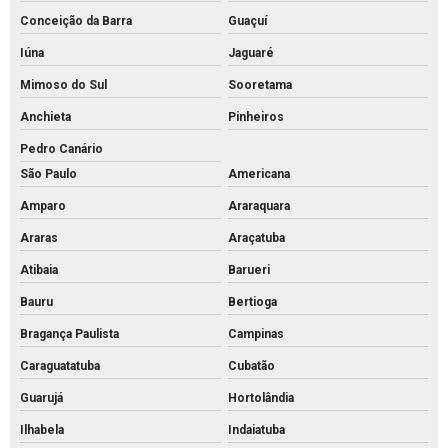
Conceição da Barra
Guaçuí
Mourões de concreto para cerca
Iúna
Jaguaré
Mourões de concreto curvo
Mimoso do Sul
Sooretama
Palanque de concreto 10x10
Anchieta
Pinheiros
Palanque de concreto para alambrado preço
Pedro Canário
Palanque de concreto para cerca a venda
São Paulo
Americana
Palanque concreto para cerca
Amparo
Araraquara
Palanque de concreto preço
Araras
Araçatuba
Atibaia
Barueri
Palanque de concreto valor
Bauru
Bertioga
Palanque de concreto a venda
Bragança Paulista
Campinas
Palanque de concreto
Caraguatatuba
Cubatão
Pavimentação bloco intertravado
Guarujá
Hortolândia
Pavimentação intertravada preço
Ilhabela
Indaiatuba
Pavimentação intertravada