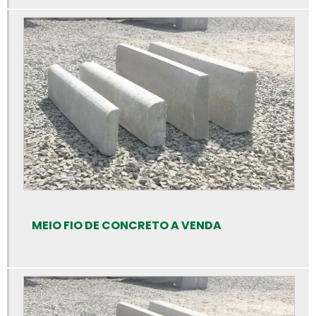
Bloquete para calçada preço
Bloquete para calçada
Bloquete para calçamento
Bloquete de cimento para calçada
Bloquete de concreto para calçada
Bloquete intertravado de concreto
Bloquetes para calçamento preço
Bloquetes de concreto para piso
Bloquetes de concreto preço
MEIO FIO DE CONCRETO A VENDA
Calha de concreto para piso
Calha de concreto pré moldado
Calha de concreto preço
Calhas de concreto