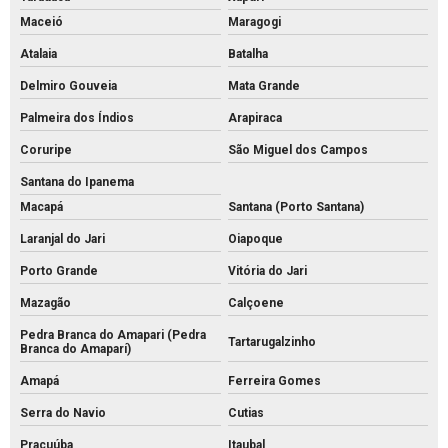
Maceió
Maragogi
Atalaia
Batalha
Delmiro Gouveia
Mata Grande
Palmeira dos Índios
Arapiraca
Coruripe
São Miguel dos Campos
Santana do Ipanema
Macapá
Santana (Porto Santana)
Laranjal do Jari
Oiapoque
Porto Grande
Vitória do Jari
Mazagão
Calçoene
Pedra Branca do Amapari (Pedra
Tartarugalzinho
Branca do Amaparí)
Amapá
Ferreira Gomes
Serra do Navio
Cutias
Pracuúba
Itaubal