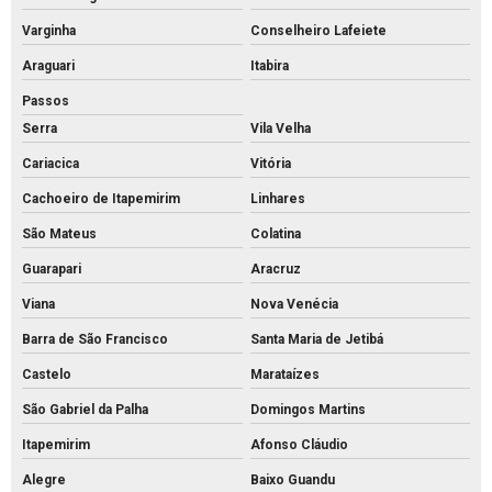
Intertravados de concreto pisos
Varginha
Conselheiro Lafeiete
Meio fio de concreto para calçada
Araguari
Itabira
Meio fio de concreto comprar
Passos
Meio fio de concreto pré moldado
Serra
Vila Velha
Meio fio de concreto preço
Cariacica
Vitória
Meio fio de concreto valor
Cachoeiro de Itapemirim
Linhares
Meio fio de concreto a venda
São Mateus
Colatina
Meio fio de concreto
Guarapari
Aracruz
Viana
Nova Venécia
Mourão de concreto para cerca comprar
Barra de São Francisco
Santa Maria de Jetibá
Mourão de concreto rs
Castelo
Marataízes
Mourões de concreto 10x10 preço
São Gabriel da Palha
Domingos Martins
Mourões de concreto para alambrado
Itapemirim
Afonso Cláudio
Mourões de concreto para cerca preço
Alegre
Baixo Guandu
Mourões de concreto para cerca valores