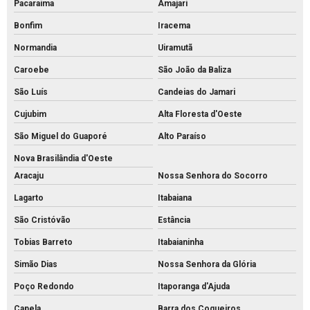
Pacaraima
Amajari
Bonfim
Iracema
Normandia
Uiramutã
Caroebe
São João da Baliza
São Luís
Candeias do Jamari
Cujubim
Alta Floresta d'Oeste
São Miguel do Guaporé
Alto Paraíso
Nova Brasilândia d'Oeste
Aracaju
Nossa Senhora do Socorro
Lagarto
Itabaiana
São Cristóvão
Estância
Tobias Barreto
Itabaianinha
Simão Dias
Nossa Senhora da Glória
Poço Redondo
Itaporanga d'Ajuda
Capela
Barra dos Coqueiros