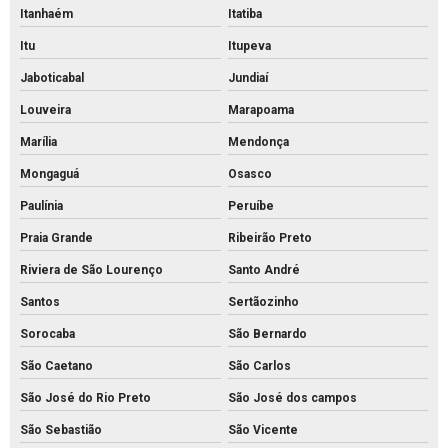
Itanhaém
Itatiba
Pavimentação piso intertravado
Itu
Itupeva
Pavimento intertravado de concreto
Jaboticabal
Jundiaí
Piso de concreto para calçada preço
Louveira
Marapoama
Piso de concreto para calçada
Marília
Mendonça
Piso de concreto intertravado preço
Mongaguá
Osasco
Piso de concreto intertravado retangular
Paulínia
Peruíbe
Piso de concreto intertravado
Praia Grande
Ribeirão Preto
Piso de concreto valor
Riviera de São Lourenço
Santo André
Piso de encaixe concreto
Santos
Sertãozinho
Piso intertravado 16 faces 8 cm
Sorocaba
São Bernardo
São Caetano
São Carlos
Piso intertravado 16 faces
São José do Rio Preto
São José dos campos
Piso intertravado bloquete
São Sebastião
São Vicente
Piso intertravado de concreto para calçadas