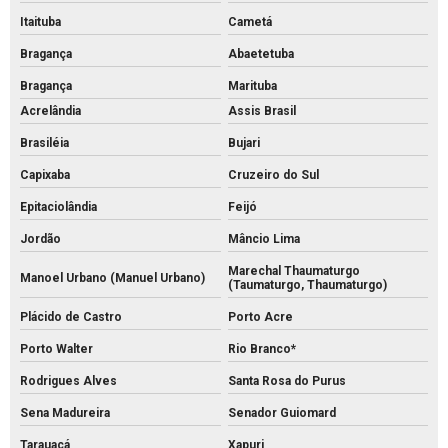
Itaituba
Cametá
Bragança
Abaetetuba
Bragança
Marituba
Acrelândia
Assis Brasil
Brasiléia
Bujari
Capixaba
Cruzeiro do Sul
Epitaciolândia
Feijó
Jordão
Mâncio Lima
Marechal Thaumaturgo
Manoel Urbano (Manuel Urbano)
(Taumaturgo, Thaumaturgo)
Plácido de Castro
Porto Acre
Porto Walter
Rio Branco*
Rodrigues Alves
Santa Rosa do Purus
Sena Madureira
Senador Guiomard
Tarauacá
Xapuri