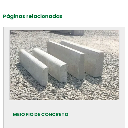
Bloco intertravado preço m2
Bloco intertravado preço
Páginas relacionadas
Bloco intertravado retangular
Bloco intertravado
Blocos para calçada preço
Blocos para calçada
Blocos para calçamento
Blocos de concreto 14x19x39 fábrica
Blocos de concreto 14x19x39 preço
Blocos de concreto 14x19x39cm
Blocos de concreto para calçada
Blocos de concreto para calçamento
MEIO FIO DE CONCRETO
Blocos de concreto rs preço
Blocos de concreto valor