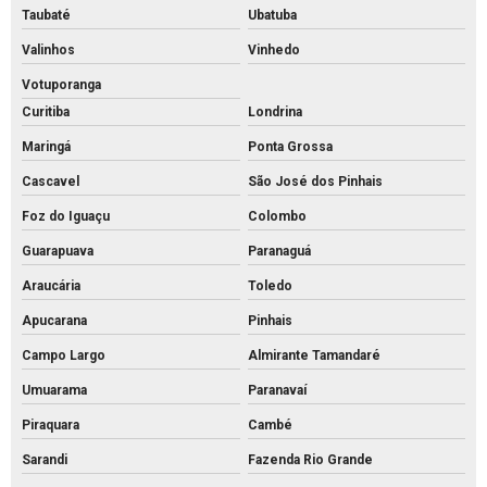
Taubaté
Ubatuba
Piso intertravado de concreto preço m2
Valinhos
Vinhedo
Piso intertravado de concreto preço
Votuporanga
Piso intertravado de concreto retangular
Curitiba
Londrina
Piso intertravado de concreto
Maringá
Ponta Grossa
Piso intertravado preço instalado
Cascavel
São José dos Pinhais
Piso intertravado preço m2 rs
Foz do Iguaçu
Colombo
Piso intertravado preço metro quadrado
Guarapuava
Paranaguá
Piso intertravado preço
Araucária
Toledo
Piso pavs
Apucarana
Pinhais
Campo Largo
Almirante Tamandaré
Piso pvs concreto
Umuarama
Paranavaí
Piso tátil de concreto 25x25
Piraquara
Cambé
Piso tátil concreto preço m2
Sarandi
Fazenda Rio Grande
Piso tátil de concreto preço