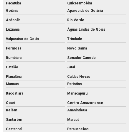
Pacatuba
Quixeramobim
Goiânia
Aparecida de Goiânia
Anápolis
Rio Verde
Luziânia
Águas Lindas de Goiás
Valparaíso de Goiás
Trindade
Formosa
Novo Gama
Itumbiara
Senador Canedo
Catalão
Jataí
Planaltina
Caldas Novas
Manaus
Parintins
Itacoatiara
Manacapuru
Coari
Centro Amazonense
Belém
Ananindeua
Santarém
Marabá
Castanhal
Parauapebas