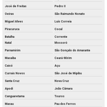
José de Freitas
Pedro II
Oeiras
São Raimundo Nonato
Miguel Alves
Luís Correia
Piracuruca
Cocal
Batalha
Corrente
Natal
Mossoró
Parnamirim
São Gonçalo do Amarante
Macaíba
Ceará-Mirim
Caicó
Açu
Currais Novos
São José de Mipibu
Santa Cruz
Nova Cruz
Apodi
João Câmara
Canguaretama
Touros
Macau
Pau dos Ferros