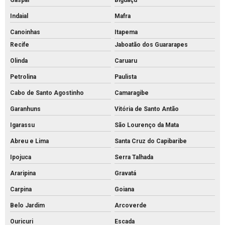
Gaspar
Biguaçu
Pvs artefatos de concreto
Indaial
Mafra
Pvs concreto preço
Canoinhas
Itapema
Pvs concreto rs
Recife
Jaboatão dos Guararapes
Pvs concreto valor
Olinda
Caruaru
Pvs concreto
Petrolina
Paulista
Tijolo de concreto para calçada
Cabo de Santo Agostinho
Camaragibe
Tijolo de concreto maciço
Garanhuns
Vitória de Santo Antão
Tijolo de concreto para muro
Igarassu
São Lourenço da Mata
Abreu e Lima
Santa Cruz do Capibaribe
Tijolo de concreto preço
Ipojuca
Serra Talhada
Tijolo de concreto vazado
Araripina
Gravatá
Tijolo de concreto
Carpina
Goiana
Tubo de concreto 400mm
Belo Jardim
Arcoverde
Tubo de concreto de 40cm preço
Ouricuri
Escada