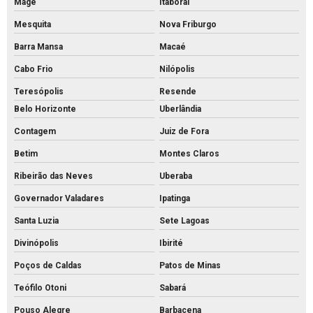
Magé
Itaboraí
Fábrica de tijolos de cimento
Mesquita
Nova Friburgo
Fábrica de tubo de concreto
Barra Mansa
Macaé
Fabricante de piso intertravado
Cabo Frio
Nilópolis
Fornecedor de piso intertravado
Teresópolis
Resende
Fornecedor de tubos de concreto
Belo Horizonte
Uberlândia
Grelha de concreto para canaleta
Contagem
Juiz de Fora
Grelha de concreto pré moldado preço
Betim
Montes Claros
Grelha de concreto pré moldado
Ribeirão das Neves
Uberaba
Grelha de concreto preço
Governador Valadares
Ipatinga
Santa Luzia
Sete Lagoas
Grelha de concreto
Divinópolis
Ibirité
Intertravado de concreto comprar
Poços de Caldas
Patos de Minas
Intertravado de concreto preço
Teófilo Otoni
Sabará
Intertravado de concreto
Pouso Alegre
Barbacena