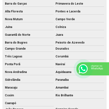
Barra do Garças
Primavera do Leste
Alta Floresta
Pontes e Lacerda
Nova Mutum
Campo Verde
Juína
Colniza
Guarantã do Norte
Juara
Barra do Bugres
Peixoto de Azevedo
Campo Grande
Dourados
Três Lagoas
Corumbá
Ponta Porã
Naviraí
chamar no
WhatsApp
Nova Andradina
Aquidauana
Sidrolândia
Paranaíba
Maracaju
Amambai
Coxim
Rio Brilhante
Caarapó