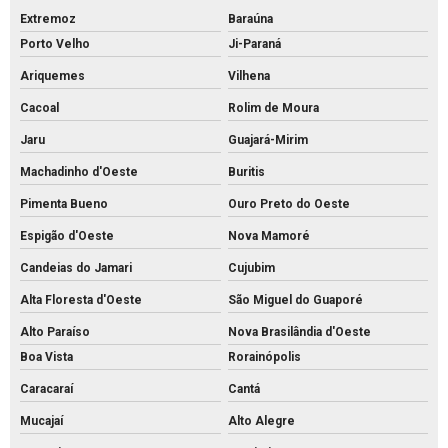
Extremoz
Baraúna
Porto Velho
Ji-Paraná
Ariquemes
Vilhena
Cacoal
Rolim de Moura
Jaru
Guajará-Mirim
Machadinho d'Oeste
Buritis
Pimenta Bueno
Ouro Preto do Oeste
Espigão d'Oeste
Nova Mamoré
Candeias do Jamari
Cujubim
Alta Floresta d'Oeste
São Miguel do Guaporé
Alto Paraíso
Nova Brasilândia d'Oeste
Boa Vista
Rorainópolis
Caracaraí
Cantá
Mucajaí
Alto Alegre