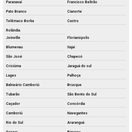
Paranavaí
Francisco Beltrão
Piso tátil concreto venda
Pato Branco
Cianorte
Piso tátil de concreto
Telêmaco Borba
Castro
Piso tátil direcional concreto
Rolândia
Pisos intertravados de concreto venda
Joinville
Florianópolis
Preço bloco de concreto 14x19x39
Blumenau
Itajaí
Preço bloco de concreto 9x19x39
São José
Chapecó
Preço bloco de concreto para calçada
Criciúma
Jaraguá do sul
Preço bloco de concreto estrutural
Lages
Palhoça
Preço bloco de concreto para muro
Balneário Camboriú
Brusque
Tubarão
São Bento do Sul
Preço bloco de concreto
Caçador
Concórdia
Preço de bloco intertravado de concreto
Camboriú
Navegantes
Preço do piso intertravado
Rio do Sul
Araranguá
Preço de piso intertravado de concreto