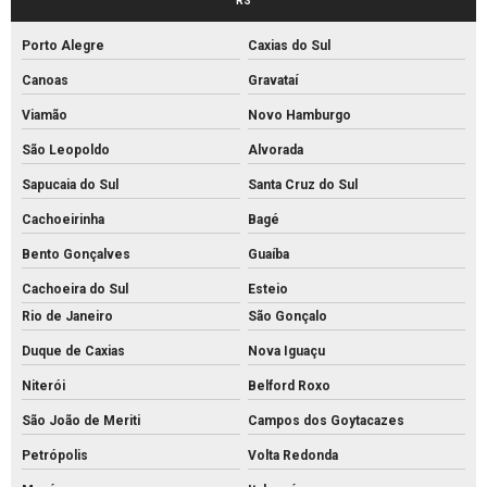
RS
Empresa de tubos de concreto
Porto Alegre
Caxias do Sul
Fabrica de artefatos de concreto
Canoas
Gravataí
Fabrica de bloco de concreto estrutural
Viamão
Novo Hamburgo
Fabrica de bloco intertravado
São Leopoldo
Alvorada
Fábrica de blocos de cimento
Sapucaia do Sul
Santa Cruz do Sul
Fábrica de blocos de concreto
Cachoeirinha
Bagé
Fábrica de canos de concreto
Bento Gonçalves
Guaíba
Fábrica de meio fio de concreto
Cachoeira do Sul
Esteio
Fábrica de meio fio
Rio de Janeiro
São Gonçalo
Duque de Caxias
Nova Iguaçu
Fábrica de mourão de concreto
Niterói
Belford Roxo
Fábrica de palanque de concreto
São João de Meriti
Campos dos Goytacazes
Fabrica de piso intertravado
Petrópolis
Volta Redonda
Fábrica piso tátil concreto