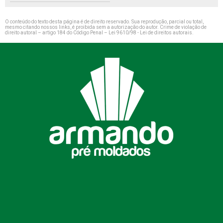
O conteúdo do texto desta página é de direito reservado. Sua reprodução, parcial ou total,
mesmo citando nossos links, é proibida sem a autorização do autor. Crime de violação de
direito autoral – artigo 184 do Código Penal –
Lei 9610/98 - Lei de direitos autorais
.