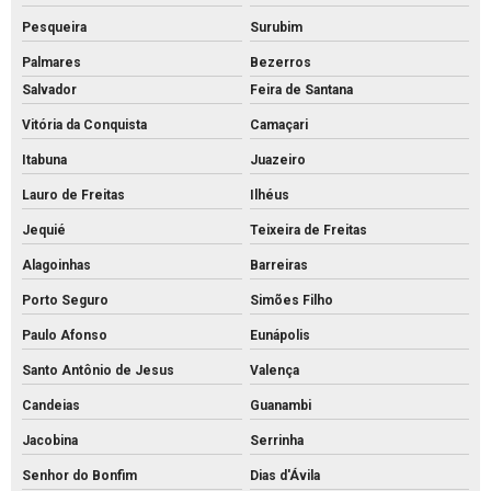
Tubo de concreto preço
Pesqueira
Surubim
Tubo de concreto valor
Palmares
Bezerros
Venda de bloquete para calçada
Salvador
Feira de Santana
Vitória da Conquista
Camaçari
Itabuna
Juazeiro
Lauro de Freitas
Ilhéus
Jequié
Teixeira de Freitas
Alagoinhas
Barreiras
Porto Seguro
Simões Filho
Paulo Afonso
Eunápolis
Santo Antônio de Jesus
Valença
Candeias
Guanambi
Jacobina
Serrinha
Senhor do Bonfim
Dias d'Ávila